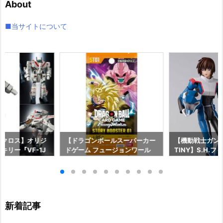
About
ブ
■当サイトについて
マクロス】オリジ
【ドラゴンボールスーパーカー
【機動戦士ガンダム
キリー『VF-1J
ドゲーム フュージョンワール
TINY】S.H.
 Anniv.』変形
ド】『STORY BOOSTER 01
『キラ・ヤマト
約【バンダイ】よ
［ST01］ストーリーブースタ
長国パイロットス
発売予定♪
ー01』TCGトレカ予約【バンダ
可動フィギュア
イ】より2026年8月8日発売♪
イ】より2026年
新着記事