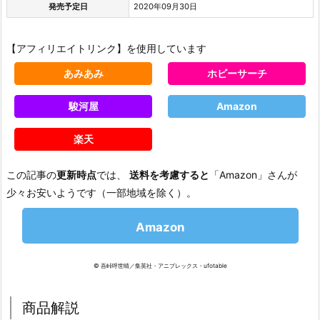
発売予定日
2020年09月30日
【アフィリエイトリンク】を使用しています
あみあみ
ホビーサーチ
駿河屋
Amazon
楽天
この記事の
更新時点
では、
送料を考慮すると
「Amazon」さんが
少々お安いようです（一部地域を除く）。
Amazon
© 吾峠呼世晴／集英社・アニプレックス・ufotable
商品解説