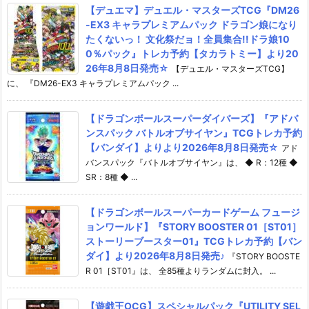
【デュエマ】デュエル・マスターズTCG『DM26
-EX3 キャラプレミアムパック ドラゴン娘になり
たくないっ！ 文化祭だョ！全員集合!!ドラ娘10
0％パック』トレカ予約【タカラトミー】より20
26年8月8日発売☆
【デュエル・マスターズTCG】
に、 『DM26-EX3 キャラプレミアムパック ...
【ドラゴンボールスーパーダイバーズ】『アドバ
ンスパック バトルオブサイヤン』TCGトレカ予約
【バンダイ】よりより2026年8月8日発売☆
アド
バンスパック『バトルオブサイヤン』は、 ◆ R：12種 ◆
SR：8種 ◆ ...
【ドラゴンボールスーパーカードゲーム フュージ
ョンワールド】『STORY BOOSTER 01［ST01］
ストーリーブースター01』TCGトレカ予約【バン
ダイ】より2026年8月8日発売♪
『STORY BOOSTE
R 01［ST01』は、 全85種よりランダムに封入。 ...
【遊戯王OCG】スペシャルパック『UTILITY SEL