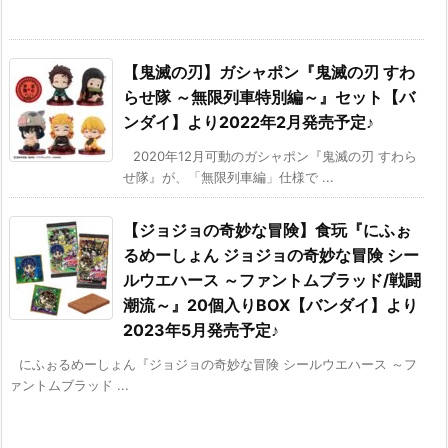
【鬼滅の刃】ガシャポン『鬼滅の刃 すわ
らせ隊 ～無限列車特別編～』セット【バ
ンダイ】より2022年2月発売予定♪
2020年12月可動のガシャポン『鬼滅の刃 すわら
せ隊』が、「無限列車編」仕様で ...
【ジョジョの奇妙な冒険】食玩『にふぉ
るめーしょん ジョジョの奇妙な冒険 シー
ルウエハース ～ファントムブラッド/戦闘
潮流～』20個入りBOX【バンダイ】より
2023年5月発売予定♪
にふぉるめーしょん『ジョジョの奇妙な冒険 シールウエハース ～フ
ァントムブラッド ...