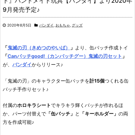
ト』ハンドメイド玩具【バンダイ】より2020年
9月発売予定♪
2020年8月5日
バンダイ
,
おもちゃ
,
グッズ
「
鬼滅の刃（きめつのやいば）
」
より、
缶バッチ作成トイ
「
Canバッチgood!（カンバッチグー）鬼滅の刃セット
」
が、
バンダイ
からリリース♪
「鬼滅の刃」のキャラクター缶バッチを
計15個
つくれる缶
バッチ手作りセット♪
付属の
ホロキラシート
でキラキラ輝くバッチが作れるほ
か、パーツ付替えで
「缶バッチ」
と
「キーホルダー」
の両
方を作成可能♪