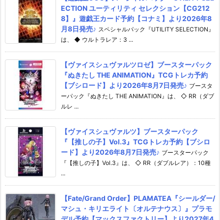
ECTION ユーティリティ セレクション【CG212
8】』遊戯王カード予約【コナミ】より2026年8
月8日発売♪
スペシャルパック『UTILITY SELECTION』
は、 ◆ ウルトラレア：3 ...
【ヴァイスシュヴァルツロゼ】ブースターパック
『ぬきたし THE ANIMATION』TCGトレカ予約
【ブシロード】より2026年8月7日発売♪
ブースタ
ーパック『ぬきたし THE ANIMATION』は、 ◇ RR（ダブ
ルレ ...
【ヴァイスシュヴァルツ】ブースターパック
『【推しの子】Vol.3』TCGトレカ予約【ブシロ
ード】より2026年8月7日発売♪
ブースターパック
『【推しの子】Vol.3』は、 ◇ RR（ダブルレア）：10種
...
【Fate/Grand Order】PLAMATEA『シールダー/
マシュ・キリエライト〔オルテナウス〕』プラモ
デル予約【マックスファクトリー】より2027年4