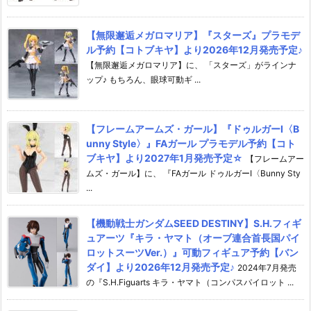
【無限邂逅メガロマリア】『スターズ』プラモデ
ル予約【コトブキヤ】より2026年12月発売予定♪
【無限邂逅メガロマリア】に、 「スターズ」がラインナ
ップ♪ もちろん、眼球可動ギ ...
【フレームアームズ・ガール】『ドゥルガーI〈B
unny Style〉』FAガール プラモデル予約【コト
ブキヤ】より2027年1月発売予定☆
【フレームアー
ムズ・ガール】に、 『FAガール ドゥルガーI〈Bunny Sty
...
【機動戦士ガンダムSEED DESTINY】S.H.フィギ
ュアーツ『キラ・ヤマト（オーブ連合首長国パイ
ロットスーツVer.）』可動フィギュア予約【バン
ダイ】より2026年12月発売予定♪
2024年7月発売
の『S.H.Figuarts キラ・ヤマト（コンパスパイロット ...