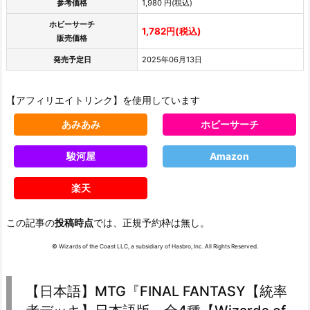
参考価格
1,980 円(税込)
ホビーサーチ
1,782円(税込)
販売価格
発売予定日
2025年06月13日
【アフィリエイトリンク】を使用しています
あみあみ
ホビーサーチ
駿河屋
Amazon
楽天
この記事の
投稿時点
では、正規予約枠は無し。
© Wizards of the Coast LLC, a subsidiary of Hasbro, Inc. All Rights Reserved.
【日本語】MTG『FINAL FANTASY【統率