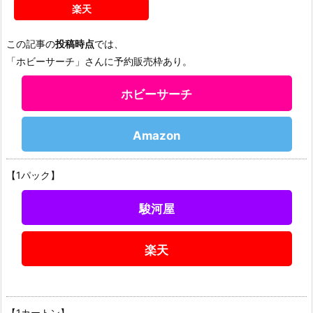
楽天
この記事の
投稿時点
では、
「ホビーサーチ」さんに予約販売枠あり。
ホビーサーチ
Amazon
【1パック】
駿河屋
楽天
【1カートン】