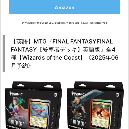
Amazon
© Wizards of the Coast LLC, a subsidiary of Hasbro, Inc. All Rights Reserved.
【英語】MTG『FINAL FANTASYFINAL
FANTASY【統率者デッキ】英語版』全4
種【Wizards of the Coast】《2025年06
月予約》