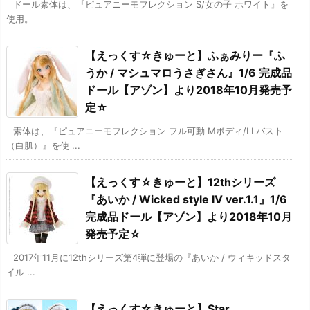
ドール素体は、『ピュアニーモフレクション S/女の子 ホワイト』を
使用。
【えっくす☆きゅーと】ふぁみりー『ふ
うか / マシュマロうさぎさん』1/6 完成品
ドール【アゾン】より2018年10月発売予
定☆
素体は、『ピュアニーモフレクション フル可動 Mボディ/LLバスト
（白肌）』を使 ...
【えっくす☆きゅーと】12thシリーズ
『あいか / Wicked style IV ver.1.1』1/6
完成品ドール【アゾン】より2018年10月
発売予定☆
2017年11月に12thシリーズ第4弾に登場の『あいか / ウィキッドスタ
イル ...
【えっくす☆きゅーと】Star