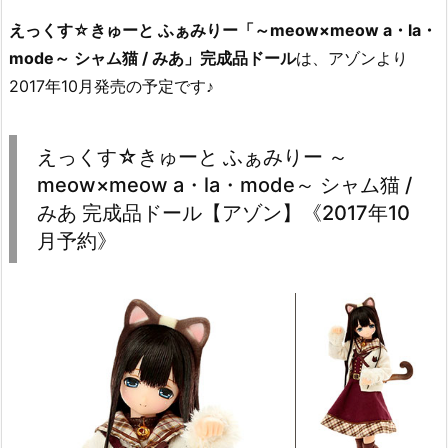
えっくす☆きゅーと ふぁみりー「～meow×meow a・la・
mode～ シャム猫 / みあ」完成品ドール
は、アゾンより
2017年10月発売の予定です♪
えっくす☆きゅーと ふぁみりー ～
meow×meow a・la・mode～ シャム猫 /
みあ 完成品ドール【アゾン】《2017年10
月予約》