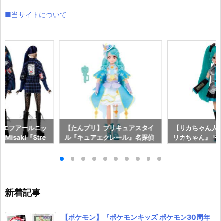
■当サイトについて
on】エフアールニッ
【たんプリ】プリキュアスタイ
【リカちゃん人
n Misaki『Stre
ル『キュアエクレール』名探偵
リカちゃん』ド
106 ストリート・ワ
プリキュア！ ドール予約【バン
ラトミー】より2
予約【アゾン】よ
ダイ】より2026年7月25日発
日発売♪
18日発売♪
売♪
新着記事
【ポケモン】『ポケモンキッズ ポケモン30周年