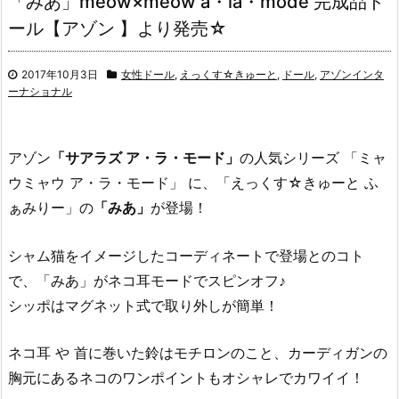
「みあ」meow×meow a・la・mode 完成品ド
ール【アゾン 】より発売☆
2017年10月3日
女性ドール
,
えっくす☆きゅーと
,
ドール
,
アゾンインタ
ーナショナル
アゾン
「サアラズ ア・ラ・モード」
の人気シリーズ 「ミャ
ウミャウ ア・ラ・モード」 に、「えっくす☆きゅーと ふ
ぁみりー」の
「みあ」
が登場！
シャム猫をイメージしたコーディネートで登場とのコト
で、「みあ」がネコ耳モードでスピンオフ♪
シッポはマグネット式で取り外しが簡単！
ネコ耳 や 首に巻いた鈴はモチロンのこと、カーディガンの
胸元にあるネコのワンポイントもオシャレでカワイイ！