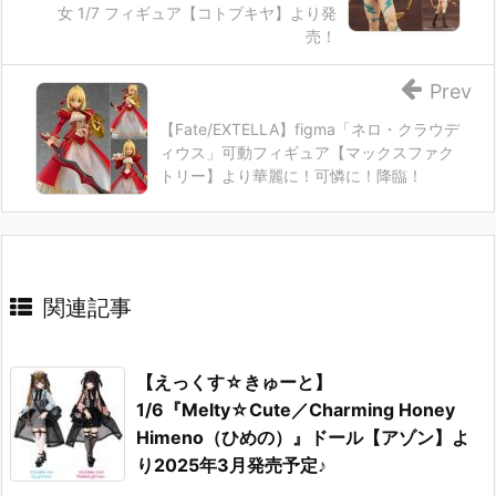
女 1/7 フィギュア【コトブキヤ】より発
売！
Prev
【Fate/EXTELLA】figma「ネロ・クラウデ
ィウス」可動フィギュア【マックスファク
トリー】より華麗に！可憐に！降臨！
関連記事
【えっくす☆きゅーと】
1/6『Melty☆Cute／Charming Honey
Himeno（ひめの）』ドール【アゾン】よ
り2025年3月発売予定♪