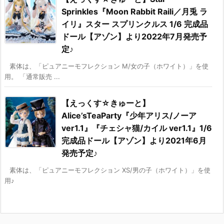
Sprinkles『Moon Rabbit Raili／月兎 ラ
イリ』スター スプリンクルス 1/6 完成品
ドール【アゾン】より2022年7月発売予
定♪
素体は、「ピュアニーモフレクション M/女の子（ホワイト）」を使
用。 「通常販売 ...
【えっくす☆きゅーと】
Alice’sTeaParty『少年アリス/ノーア
ver1.1』『チェシャ猫/カイル ver1.1』1/6
完成品ドール【アゾン】より2021年6月
発売予定♪
素体は、「ピュアニーモフレクション XS/男の子（ホワイト）」を使
用♪