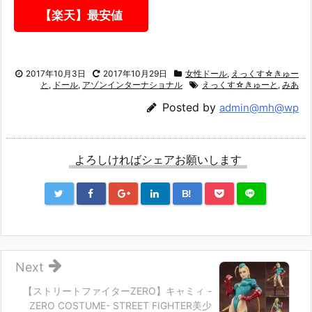
【楽天】最安値
2017年10月3日
2017年10月29日
女性ドール
,
えっくす☆きゅー
と
,
ドール
,
アゾンインターナショナル
えっくす☆きゅーと
,
みあ
Posted by
admin@mh@wp
よろしければシェアお願いします
B!
Next
【ストリートファイターZERO】キャミィ -
ZERO COSTUME- STREET FIGHTER美少