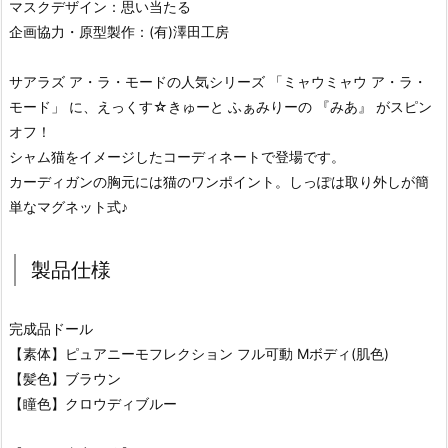
マスクデザイン：思い当たる
企画協力・原型製作：(有)澤田工房
サアラズ ア・ラ・モードの人気シリーズ 「ミャウミャウ ア・ラ・
モード」 に、えっくす☆きゅーと ふぁみりーの 『みあ』 がスピン
オフ！
シャム猫をイメージしたコーディネートで登場です。
カーディガンの胸元には猫のワンポイント。しっぽは取り外しが簡
単なマグネット式♪
製品仕様
完成品ドール
【素体】ピュアニーモフレクション フル可動 Mボディ(肌色)
【髪色】ブラウン
【瞳色】クロウディブルー