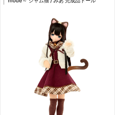
mode～ シャム猫 / みあ 完成品ドール