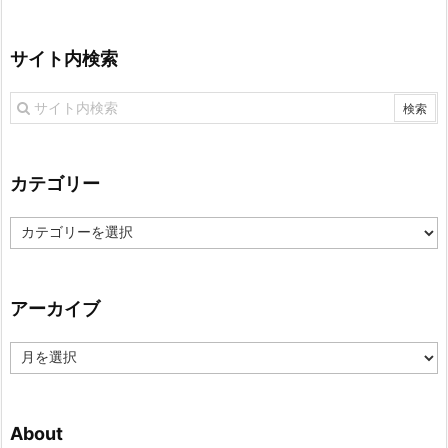
サイト内検索
カテゴリー
カ
テ
ゴ
リ
アーカイブ
ー
ア
ー
カ
イ
About
ブ