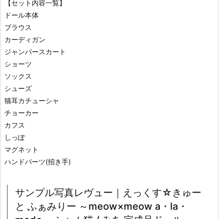
【セット内容一覧】
ドール本体
ブラウス
カーディガン
ジャンパースカート
ショーツ
ソックス
シューズ
猫耳カチューシャ
チョーカー
カフス
しっぽ
マグネット
ハンドパーツ(招き手)
サンプル写真レヴュー｜えっくす☆きゅー
と ふぁみりー ～meow×meow a・la・