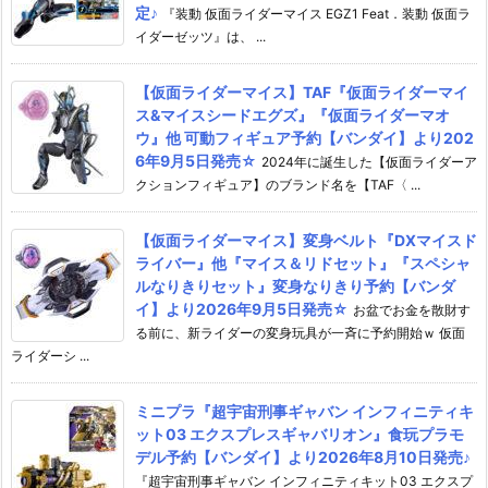
定♪
『装動 仮面ライダーマイス EGZ1 Feat．装動 仮面ラ
イダーゼッツ』は、 ...
【仮面ライダーマイス】TAF『仮面ライダーマイ
ス&マイスシードエグズ』『仮面ライダーマオ
ウ』他 可動フィギュア予約【バンダイ】より202
6年9月5日発売☆
2024年に誕生した【仮面ライダーア
クションフィギュア】のブランド名を【TAF〈 ...
【仮面ライダーマイス】変身ベルト『DXマイスド
ライバー』他『マイス＆リドセット』『スペシャ
ルなりきりセット』変身なりきり予約【バンダ
イ】より2026年9月5日発売☆
お盆でお金を散財す
る前に、新ライダーの変身玩具が一斉に予約開始ｗ 仮面
ライダーシ ...
ミニプラ『超宇宙刑事ギャバン インフィニティキ
ット03 エクスプレスギャバリオン』食玩プラモ
デル予約【バンダイ】より2026年8月10日発売♪
『超宇宙刑事ギャバン インフィニティキット03 エクスプ