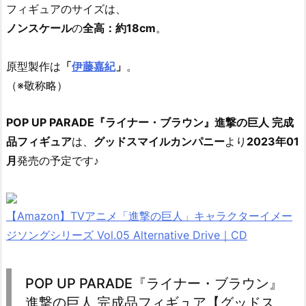
フィギュアのサイズは、
ノンスケール
の
全高：約18cm
。
原型製作は
「
伊藤嘉紀
」
。
（※敬称略）
POP UP PARADE『ライナー・ブラウン』進撃の巨人 完成
品フィギュア
は、
グッドスマイルカンパニー
より
2023年01
月
発売の予定です♪
【Amazon】TVアニメ「進撃の巨人」キャラクターイメー
ジソングシリーズ Vol.05 Alternative Drive｜CD
POP UP PARADE『ライナー・ブラウン』
進撃の巨人 完成品フィギュア【グッドス