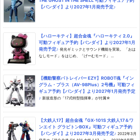
THE GHOST IN THE SHELL 可動フィギュア予約
【バンダイ】より2027年1月発売予定♪
【ハローキティ】超合金魂『ハローキティ 2.0』
可動フィギュア予約【バンダイ】より2027年1月
発売予定♪
発光ギミックとサウンド機能を実装。 「おは
なしモード」をはじめ、「げーむモード」 ...
【機動警察パトレイバー EZY】ROBOT魂『イン
グラム・プラス（AV-98Plus）2号機』可動フィ
ギュア予約【バンダイ】より2027年1月発売予定
♪
新規造形の「17式特型指揮車」が付属☆
【大鉄人17】超合金魂『GX-101S 大鉄人17＆ワ
ンエイト グラビトンBOX』可動フィギュア予約
【バンダイ】より2027年3月発売予定♪
2022年3月