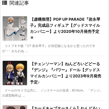
関連記事
【虚構推理】POP UP PARADE『岩永琴
子』完成品フィギュア【グッドスマイル
カンパニー】より2020年10月発売予定
☆
コトブキヤ版『1/7 岩永琴子』が決定版になるかと思ったのです
が･･･ おもわぬ ...
【チェンソーマン】ねんどろいどどーる
『デンジ』『パワー』ドール【グッドス
マイルカンパニー】より2023年9月発売
予定♪
ドールのサイズは共に、 ノンスケールの全高：約14cm。 「デンジ」
の原型制作は ...
【カードキャプターさくら】ねんどろい