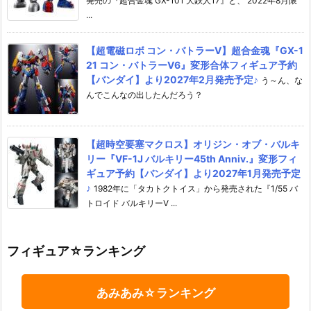
発売の『超合金魂 GX-101 大鉄人17』と、 2022年8月限
...
【超電磁ロボ コン・バトラーV】超合金魂『GX-1
21 コン・バトラーV6』変形合体フィギュア予約
【バンダイ】より2027年2月発売予定♪
う～ん、な
んでこんなの出したんだろう？
【超時空要塞マクロス】オリジン・オブ・バルキ
リー『VF-1J バルキリー45th Anniv.』変形フィ
ギュア予約【バンダイ】より2027年1月発売予定
♪
1982年に「タカトクトイス」から発売された『1/55 バ
トロイド バルキリーV ...
フィギュア☆ランキング
あみあみ☆ランキング