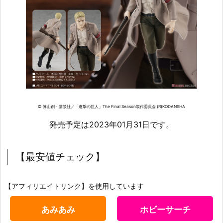
© 諫山創・講談社／「進撃の巨人」The Final Season製作委員会 (R)KODANSHA
発売予定は2023年01月31日です。
【最安値チェック】
【アフィリエイトリンク】を使用しています
あみあみ
ホビーサーチ