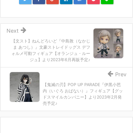
Next
【文スト】ねんどろいど『中島敦（なかじ
ま あつし）』文豪ストレイドッグス デフ
ォルメ可動フィギュア【オランジュ・ルー
ジュ】より2023年6月再販予定♪
Prev
【鬼滅の刃】POP UP PARADE『伊黒小芭
内（いぐろ おばない）』フィギュア【グッ
ドスマイルカンパニー】より2023年2月発
売予定♪