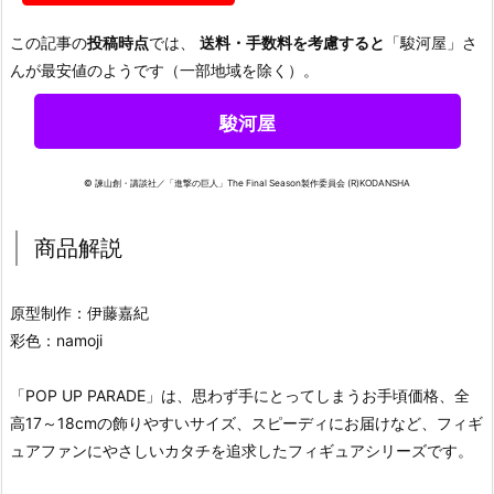
この記事の
投稿時点
では、
送料・手数料を考慮すると
「駿河屋」さ
んが最安値のようです（一部地域を除く）。
駿河屋
© 諫山創・講談社／「進撃の巨人」The Final Season製作委員会 (R)KODANSHA
商品解説
原型制作：伊藤嘉紀
彩色：namoji
「POP UP PARADE」は、思わず手にとってしまうお手頃価格、全
高17～18cmの飾りやすいサイズ、スピーディにお届けなど、フィギ
ュアファンにやさしいカタチを追求したフィギュアシリーズです。