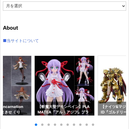
ア
ー
カ
イ
About
ブ
■当サイトについて
ncarnation
【斬魔大聖デモンベイン】PLA
【ナイツ&マジッ
まきせ くり
MATEA『アル・アジフ』プラ
ID『ゴルドリー
;GATE プラモデ
モデル予約【グッドスマイルカ
『ジルバティー
ドスマイルカンパ
ンパニー】より2027年4月発売
ラモデル予約【
26年12月発売予
予定☆
カンパニー】より