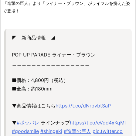
『進撃の巨人』より「ライナー・ブラウン」がライフルを携えた姿
で登場！
◤ 新商品情報 ◢
POP UP PARADE ライナー・ブラウン
＿＿＿＿＿＿＿＿＿＿＿＿＿＿＿＿
■価格：4,800円（税込）
■全高：約180mm
▼商品情報はこちら
https://t.co/dNrpvbtSaP
▼
#ポッパレ
ラインナップ
https://t.co/eVdd4xKqMI
#goodsmile
#shingeki
#進撃の巨人
pic.twitter.co