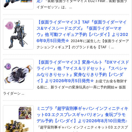
定♪
『装動 仮面ライダーマイス EGZ1 Feat．装動 仮面ラ
イダーゼッツ』は、 ...
【仮面ライダーマイス】TAF『仮面ライダーマイ
ス&マイスシードエグズ』『仮面ライダーマオ
ウ』他 可動フィギュア予約【バンダイ】より202
6年9月5日発売☆
2024年に誕生した【仮面ライダーア
クションフィギュア】のブランド名を【TAF〈 ...
【仮面ライダーマイス】変身ベルト『DXマイスド
ライバー』他『マイス＆リドセット』『スペシャ
ルなりきりセット』変身なりきり予約【バンダ
イ】より2026年9月5日発売☆
お盆でお金を散財す
る前に、新ライダーの変身玩具が一斉に予約開始ｗ 仮面
ライダーシ ...
ミニプラ『超宇宙刑事ギャバン インフィニティキ
ット03 エクスプレスギャバリオン』食玩プラモ
デル予約【バンダイ】より2026年8月10日発売♪
『超宇宙刑事ギャバン インフィニティキット03 エクスプ