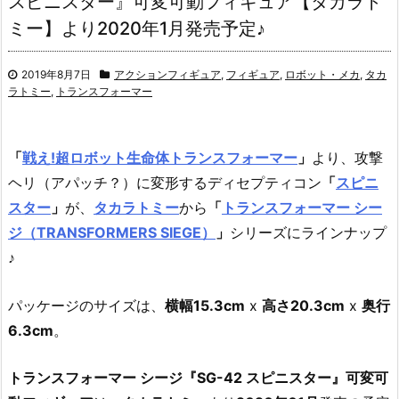
スピニスター』可変可動フィギュア【タカラト
ミー】より2020年1月発売予定♪
2019年8月7日
アクションフィギュア
,
フィギュア
,
ロボット・メカ
,
タカ
ラトミー
,
トランスフォーマー
「
戦え!超ロボット生命体トランスフォーマー
」
より、
攻撃
ヘリ（アパッチ？）に変形するディセプティコン
「
スピニ
スター
」
が、
タカラトミー
から
「
トランスフォーマー シー
ジ（TRANSFORMERS SIEGE）
」
シリーズにラインナップ
♪
パッケージのサイズは、
横幅15.3cm
x
高さ20.3cm
x
奥行
6.3cm
。
トランスフォーマー シージ『SG-42 スピニスター』可変可