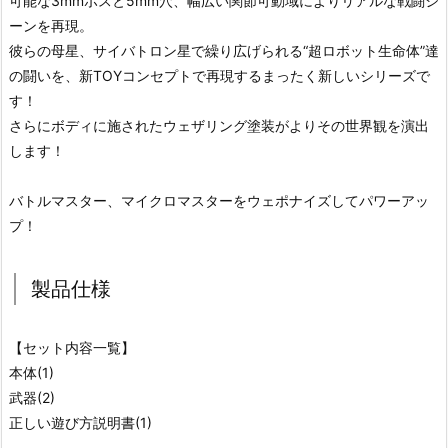
可能な3mmボスと5mm穴、幅広い関節可動域によりリアルな戦闘シ
ーンを再現。
彼らの母星、サイバトロン星で繰り広げられる“超ロボット生命体”達
の闘いを、新TOYコンセプトで再現するまったく新しいシリーズで
す！
さらにボディに施されたウェザリング塗装がよりその世界観を演出
します！
バトルマスター、マイクロマスターをウェポナイズしてパワーアッ
プ！
製品仕様
【セット内容一覧】
本体(1)
武器(2)
正しい遊び方説明書(1)