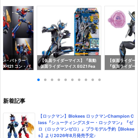
コン・バトラー
【仮面ライダーマイス】『装動
【仮面ライダーマ
X-121 コン・バ
仮面ライダーマイス EGZ1 Fea
『仮面ライダー
形合体フィギュ
t．装動 仮面ライダーゼッツ』
シードエグズ』
イ】より2027
食玩フィギュア予約【バンダ
マオウ』他 可
♪
イ】より2026年9月発売予定♪
【バンダイ】より
日発売☆
新着記事
【ロックマン】Blokees ロックマンChampion C
lass『シューティングスター・ロックマン』『ゼ
ロ（ロックマンゼロ）』プラモデル予約【Blokee
s】より2026年8月発売予定♪