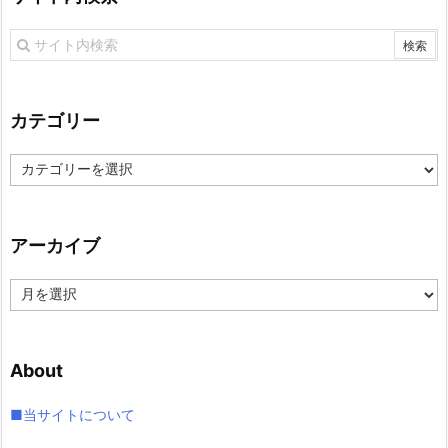
カテゴリー
カ
テ
ゴ
リ
アーカイブ
ー
ア
ー
カ
イ
About
ブ
■当サイトについて