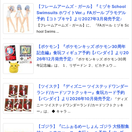
【フレームアームズ・ガール】『ミヅキ School
Swimsuits ホワイトVer.』FAガール プラモデル
予約【コトブキヤ】より2027年3月発売予定♪
【フレームアームズ・ガール】に、 『FAガール ミヅキ Sc
hool Swims ...
【ポケモン】『ポケモンキッズ ポケモン30周年
記念編』食玩フィギュア予約【バンダイ】より20
26年12月発売予定♪
『ポケモンキッズ ポケモン30周
年記念編』は、 １、リザードン ２、ピカチュウ ...
【ツイステ】『ディズニー ツイステッドワンダー
ランド/カードソフトクッキー』食玩カード予約
【バンダイ】より2026年10月発売予定♪
『ディズ
ニー ツイステッドワンダーランド/カードソフトクッキ
ー』は、 ◆ キャラ ...
【ゴジラ】『にふぉるめーしょん ゴジラ 大怪獣集