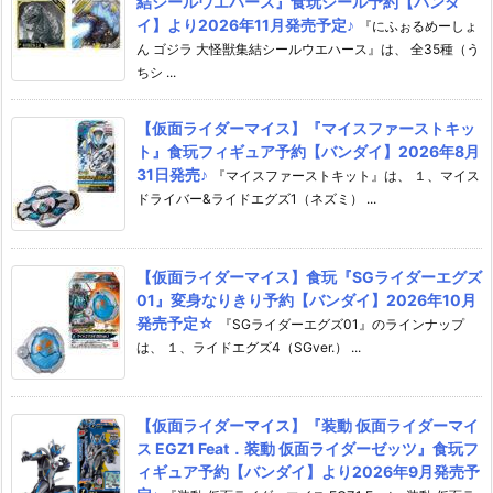
結シールウエハース』食玩シール予約【バンダ
イ】より2026年11月発売予定♪
『にふぉるめーしょ
ん ゴジラ 大怪獣集結シールウエハース』は、 全35種（う
ちシ ...
【仮面ライダーマイス】『マイスファーストキッ
ト』食玩フィギュア予約【バンダイ】2026年8月
31日発売♪
『マイスファーストキット』は、 １、マイス
ドライバー&ライドエグズ1（ネズミ） ...
【仮面ライダーマイス】食玩『SGライダーエグズ
01』変身なりきり予約【バンダイ】2026年10月
発売予定☆
『SGライダーエグズ01』のラインナップ
は、 １、ライドエグズ4（SGver.） ...
【仮面ライダーマイス】『装動 仮面ライダーマイ
ス EGZ1 Feat．装動 仮面ライダーゼッツ』食玩フ
ィギュア予約【バンダイ】より2026年9月発売予