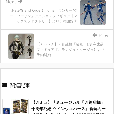
Next
【Fate/Grand Order】figma「ランサー/ク
ー・フーリン」アクションフィギュア【マ
ックスファクトリー】より予約開始☆
Prev
【とうらぶ】刀剣乱舞「膝丸」1/8 完成品
フィギュア【オランジュ・ルージュ】より
予約開始♪
関連記事
【刀ミュ】『ミュージカル「刀剣乱舞」
十周年記念 ツインウエハース』食玩カー