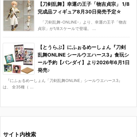
【刀剣乱舞】幸運の王子「物吉貞宗」 1/8
完成品フィギュア8月30日発売予定☆
「刀剣乱舞-ONLINE-」より、幸運の王子「物吉
貞宗」が1/8スケールで登場。 ...
【とうらぶ】にふぉるめーしょん『刀剣
乱舞ONLINE シールウエハース3』食玩シ
ール予約【バンダイ】より2026年6月1日
発売♪
『にふぉるめーしょん「刀剣乱舞ONLINE」シールウエハース3』
は、 全35種（ ...
サイト内検索