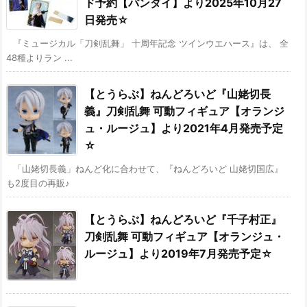
ド予約【バンダイ】より2025年10月27
日発売☆
『ミュージカル「刀剣乱舞」 十周年記念 ツインウエハース』は、 全
48種よりラン ...
【とうらぶ】ねんどろいど『山姥切長
義』刀剣乱舞 可動フィギュア【オランジ
ュ・ルージュ】より2021年4月発売予定
☆
「山姥切長義」ねんど化に合わせて、『ねんどろいど 山姥切国広』
も2度目の再販♪
【とうらぶ】ねんどろいど『千子村正』
刀剣乱舞 可動フィギュア【オランジュ・
ルージュ】より2019年7月発売予定☆