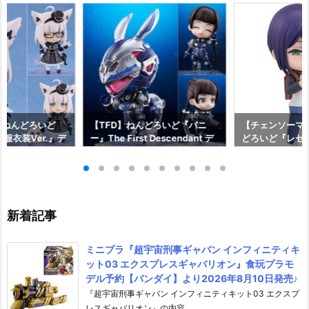
】ねんどろいど
【TFD】ねんどろいど『バニ
【チェンソーマ
服衣装Ver.』デ
ー』The First Descendant デ
どろいど『レゼ 私
フィギュア予約
フォルメ可動フィギュア予約
っく』デフォル
イルカンパニー】
【マックスファクトリー】より
ア予約【グッド
2月発売予定☆
2027年1月発売予定♪
ニー】より202
♪
新着記事
ミニプラ『超宇宙刑事ギャバン インフィニティキ
ット03 エクスプレスギャバリオン』食玩プラモ
デル予約【バンダイ】より2026年8月10日発売♪
『超宇宙刑事ギャバン インフィニティキット03 エクスプ
レスギャバリオン』の内容 ...