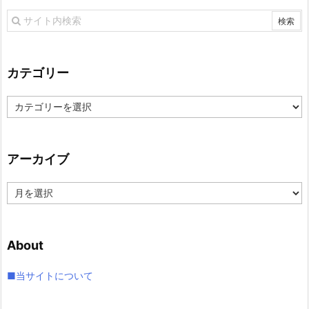
カテゴリー
カ
テ
ゴ
リ
アーカイブ
ー
ア
ー
カ
イ
About
ブ
■当サイトについて