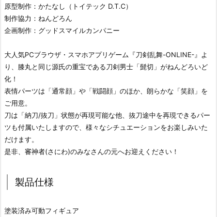
原型制作：かたなし（トイテック D.T.C）
制作協力：ねんどろん
企画制作：グッドスマイルカンパニー
大人気PCブラウザ・スマホアプリゲーム『刀剣乱舞-ONLINE-』よ
り、膝丸と同じ源氏の重宝である刀剣男士「髭切」がねんどろいど
化！
表情パーツは「通常顔」や「戦闘顔」のほか、朗らかな「笑顔」を
ご用意。
刀は「納刀/抜刀」状態が再現可能な他、抜刀途中を再現できるパー
ツも付属いたしますので、様々なシチュエーションをお楽しみいた
だけます。
是非、審神者(さにわ)のみなさんの元へお迎えください！
製品仕様
塗装済み可動フィギュア