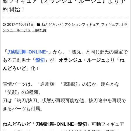
動フィギュア【オランジュ・ルージュ】より予
約開始！
2017年10月31日
ねんどろいど
,
アクションフィギュア
,
フィギュア
,
オラ
ンジュ・ルージュ
,
刀剣乱舞
「
刀剣乱舞-ONLINE-
」
から、「膝丸」と同じ源氏の重宝で
ある刀剣男士
「
髭切
」
が、
オランジュ・ルージュ
より
「ね
んどろいど」
化！
表情パーツは、「通常顔」「戦闘顔」のほか、朗らかな
「笑顔」の3種類。
刀は「納刀/抜刀」状態が再現可能な他、抜刀途中を再現で
きるパーツも付属。
ねんどろいど「刀剣乱舞-ONLINE- 髭切」
可動フィギュア