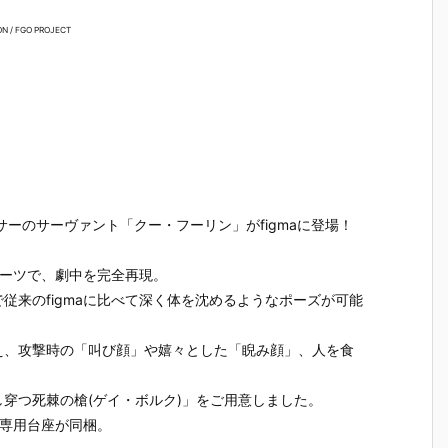
魂『イングラ
人17＆ワンエ
魂『GX-121
ブ・バル
予
ム・プラス
イト グラビト
コン・バトラ
ー『VF-1J
N / FGO PROJECT
（AV-98Plu
ンBOX』可動
ーV6』変形
ルキリー45
2
s）2号機』可
フィギュア予
合体フィギュ
Anniv.』
予
動フィギュア
約【バンダ
ア予約【バン
フィギュ
予約【バンダ
イ】より202
ダイ】より20
約【バン
イ】より202
7年3月発売予
27年2月発売
イ】より2
7年1月発売予
定♪
予定♪
7年1月発
）
定♪
定♪
、ランサーのサーヴァント「クー・フーリン」がfigmaに登場！
パーツで、劇中を完全再現。
従来のfigmaに比べて深く体を沈めるようなポーズが可能
え、攻撃時の「叫び顔」や嬉々とした「睨み顔」、人を食
穿つ死棘の槍(ゲイ・ボルク)」をご用意しました。
a専用台座が同梱。