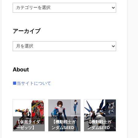
カ
テ
ゴ
リ
アーカイブ
ー
ア
ー
カ
イ
About
ブ
■当サイトについて
要塞
【仮面ライダ
【機動戦士ガ
【機動戦士ガ
【攻殻
】オ
ーゼッツ】
ンダムSEED
ンダムSEED
隊】RO
オ
『装動 仮面ラ
DESTINY】
DESTINY】G
魂『フ