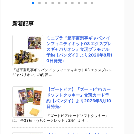
キリ
イダーゼッツ
S.H.フィギュ
UNDAM UNI
マ』THE
 バ
AGT5 Feat.
アーツ『キ
VERSE『ST
OST IN
th
装動 仮面ライ
ラ・ヤマト
RIKE FREED
SHELL
変形
ダーガッチャ
（オーブ連合
OM GUNDA
ィギュ
新着記事
ア予
ード』食玩フ
首長国パイロ
M RENEWA
【バン
ダ
ィギュア予約
ットスーツVe
L/ストライク
より202
02
【バンダイ】
r.）』可動フ
フリーダムガ
月発売予
ミニプラ『超宇宙刑事ギャバン イ
売予
より2026年8
ィギュア予約
ンダム』可動
ンフィニティキット03 エクスプレ
月3日発売♪
【バンダイ】
フィギュア予
スギャバリオン』食玩プラモデル
より2026年1
約【バンダ
予約【バンダイ】より2026年8月1
2月発売予定♪
イ】より202
0日発売♪
6年12月発売
予定♪
『超宇宙刑事ギャバン インフィニティキット03 エクスプレス
ギャバリオン』の内容 ...
【ズートピア】『ズートピア/カー
ドソフトクッキー』食玩カード予
約【バンダイ】より2026年8月10
日発売♪
『ズートピア/カードソフトクッキー』
は、 全33種（うちシークレット：2種）より ...