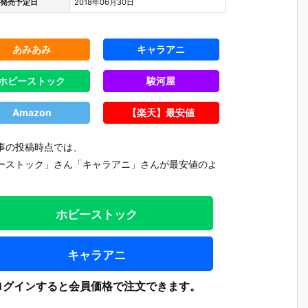
発売予定日
2018年06月30日
あみあみ
キャラアニ
ホビーストック
駿河屋
Amazon
【楽天】最安値
事の投稿時点では、
ーストック」さん「キャラアニ」さんが最安値のよ
。
ホビーストック
キャラアニ
テ
【機動警察パ
【大鉄人17】
【超電磁ロボ
【超時空
魂
トレイバー E
超合金魂『G
コン・バトラ
マクロス
ログインすると会員価格で注文できます。
テ
ZY】ROBOT
X-101S 大鉄
ーV】超合金
リジン・