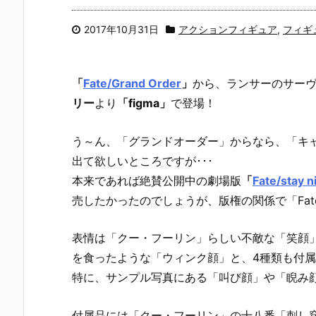
2017年10月31日
アクションフィギュア
,
フィギ
「
Fate/Grand Order
」
から、ランサーのサー
リー
より
「figma」
で登場！
う～ん、「グランドオーダー」からなら、「キ
出て欲しいところですが･･･
本来であれば絶賛公開中の劇場版
「
Fate/stay n
売したかったのでしょうが、版権の関係で「Fate/
表情は「クー・フーリン」らしい不敵な「笑顔
を食ったような「ウィンク顔」と、4種類も付属
特に、サンプル写真にある「叫び顔」や「睨み
付属品には「クー・フーリン」の十八番「刺し