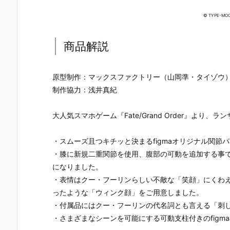
UNDAM UNI
マ』THE GH
『草薙素子』
ィ 2.0』可動
VERSE『ST
OST IN THE
THE GHOST
フィギュア
© TYPE-MOO
RIKE FREED
SHELL 可動フ
IN THE SHEL
約【バンダ
OM GUNDA
ィギュア予約
L 可動フィギ
イ】より20
M RENEWA
【バンダイ】
ュア予約【バ
7年1月発売
商品解説
L/ストライク
より2027年1
ンダイ】より
定♪
フリーダムガ
月発売予定♪
2027年1月発
ンダム』可動
売予定♪
原型制作：マックスファクトリー（山岡準・タイゾウ
フィギュア予
制作協力：浅井真紀
約【バンダ
イ】より202
6年12月発売
大人気スマホゲーム『Fate/Grand Order』より
予定♪
・スムーズ且つキチッと決まるfigmaオリジナル関節
・膝に新規二重関節を使用、腹部の可動を追加する事で
になりました。
・表情はクー・フーリンらしい不敵な「笑顔」にくわ
ったような「ウィンク顔」をご用意しました。
・付属品にはクー・フーリンの代名詞とも言える「刺し
・さまざまなシーンを可能にする可動支柱付きのfigm