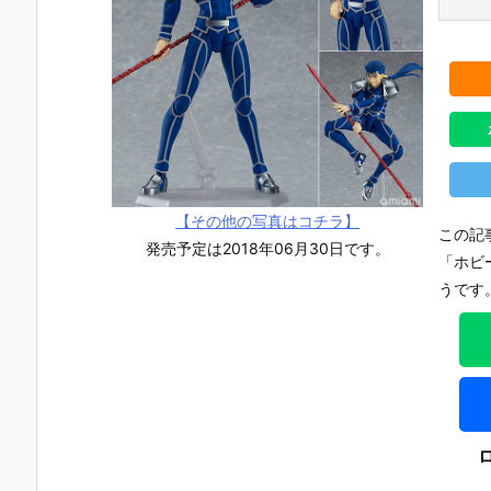
【その他の写真はコチラ】
この記
発売予定は2018年06月30日です。
「ホビ
うです
【機動戦士ガ
【攻殻機動
【攻殻機動
【ハローキ
ンダムSEED
隊】ROBOT
隊】S.H.フィ
ィ】超合金
DESTINY】G
魂『フチコ
ギュアーツ
『ハローキ