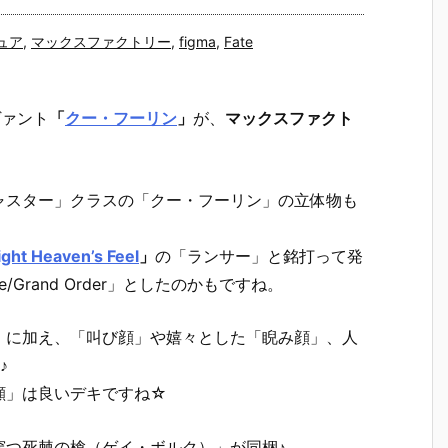
ュア
,
マックスファクトリー
,
figma
,
Fate
ヴァント
「
クー・フーリン
」
が、
マックスファクト
ャスター」クラスの「クー・フーリン」の立体物も
ight Heaven’s Feel
」
の「ランサー」と銘打って発
Grand Order」としたのかもですね。
」に加え、「叫び顔」や嬉々とした「睨み顔」、人
♪
顔」は良いデキですね☆
穿つ死棘の槍（ゲイ・ボルク）」が同梱♪