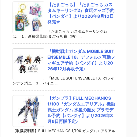
【たまごっち】『たまごっち カス
タムキーリング2』食玩グッズ予約
【バンダイ】より2026年8月10日
発売☆
『たまごっち カスタムキーリング2』
は、 １、新種発見!!たまごっち 白（柄） ...
『機動戦士ガンダム MOBILE SUIT
ENSEMBLE 16』デフォルメ可動フ
ィギュア予約【バンダイ】より20
26年12月再販予定♪
『MOBILE SUIT ENSEMBLE 16』のライ
ンナップは、 １、ハイニ ...
【ガンプラ】FULL MECHANICS
1/100『ガンダムエアリアル』機動
戦士ガンダム 水星の魔女 プラモデ
ル予約【バンダイ】より2026年8
月6日再販予定♪
【取扱説明書】FULL MECHANICS 1/100 ガンダムエアリアル