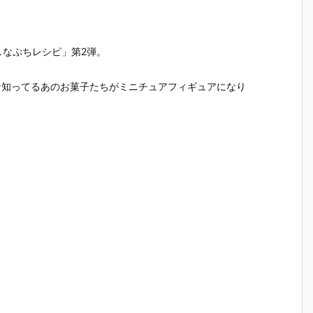
魂『イングラ
人17＆ワンエ
魂『GX-121
ブ・バル
予
ム・プラス
イト グラビト
コン・バトラ
ー『VF-1J
（AV-98Plu
ンBOX』可動
ーV6』変形
ルキリー45
2
s）2号機』可
フィギュア予
合体フィギュ
Anniv.』
なぷちレシピ」第2弾。
予
動フィギュア
約【バンダ
ア予約【バン
フィギュ
予約【バンダ
イ】より202
ダイ】より20
約【バン
イ】より202
7年3月発売予
27年2月発売
イ】より2
な知ってるあのお菓子たちがミニチュアフィギュアになり
7年1月発売予
定♪
予定♪
7年1月発
定♪
定♪