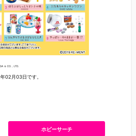
GA ＆ CO.，LTD.
0年02月03日です。
ホビーサーチ