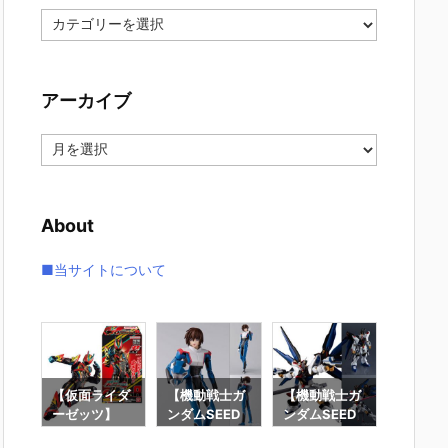
カ
テ
ゴ
リ
アーカイブ
ー
ア
ー
カ
イ
About
ブ
■当サイトについて
要塞
【仮面ライダ
【機動戦士ガ
【機動戦士ガ
【攻殻
】オ
ーゼッツ】
ンダムSEED
ンダムSEED
隊】RO
オ
『装動 仮面ラ
DESTINY】
DESTINY】G
魂『フ