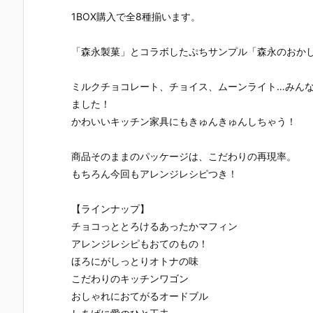
UNDAM UNI
マ』THE GH
『草薙素子』
ィ 2.0』可動
1BOX購入で全8種揃います。
VERSE『ST
OST IN THE
THE GHOST
フィギュア
RIKE FREED
SHELL 可動フ
IN THE SHEL
約【バンダ
OM GUNDA
ィギュア予約
L 可動フィギ
イ】より20
「森永製菓」とコラボしたぷちサンプル「森永のおかし
M RENEWA
【バンダイ】
ュア予約【バ
7年1月発売
L/ストライク
より2027年1
ンダイ】より
定♪
フリーダムガ
月発売予定♪
2027年1月発
ミルクチョコレート、チョイス、ムーンライト…みん
ンダム』可動
売予定♪
ました！
フィギュア予
かわいいキッチン家具にもきゅんきゅんしちゃう！
約【バンダ
イ】より202
6年12月発売
商品そのままのパッケージは、こだわりの再現率。
予定♪
もちろん今回もアレンジレシピつき！
【ラインナップ】
チョコっととろけるあったかマフィン
アレンジレシピもおてのもの！
ほろにがしっとりオトナの味
こだわりのキッチンワゴン
おしゃれにおてがるオードブル