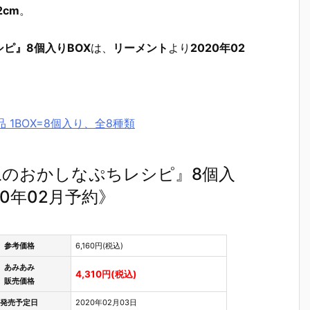
2cm
。
ピ』8個入りBOX
は、
リーメント
より
2020年02
 1BOX=8個入り、全8種類
のおかしなぷちレシピ』8個入
0年02月予約》
参考価格
6,160円(税込)
あみあみ
4,310円(税込)
販売価格
発売予定日
2020年02月03日