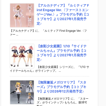
【アルカナディア】『ルミティア F
irst Engage Ver.〈ファーストエン
ゲージVer.〉』プラモデル予約【コ
トブキヤ】より2027年1月発売予
定♪
【アルカナディア】に、 「ルミティア First Engage Ver.〈フ
ァー ...
【創彩少女庭園】1/10『サイドテ
ールちゃん』プラモデル予約【コ
トブキヤ】より2027年1月発売予
定♪
【創彩少女庭園】シリーズに、 『1/10 サ
イドテールちゃん』がラインナップ。 ...
【無限邂逅メガロマリア】『スタ
ーズ』プラモデル予約【コトブキ
ヤ】より2026年12月発売予定♪
【無限邂逅メガロマリア】に、 「スター
ズ」がラインナップ♪ もちろん、眼球可