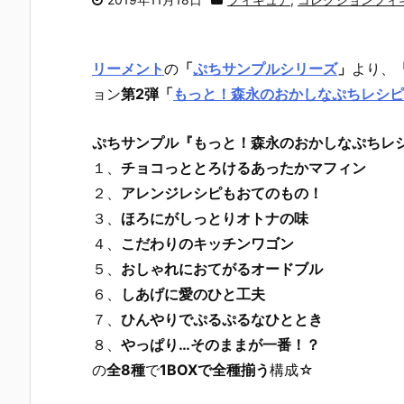
リーメント
の
「
ぷちサンプルシリーズ
」
より、
ョン
第2弾「
もっと！森永のおかしなぷちレシピ
ぷちサンプル『もっと！森永のおかしなぷちレ
１、
チョコっととろけるあったかマフィン
２、
アレンジレシピもおてのもの！
３、
ほろにがしっとりオトナの味
４、
こだわりのキッチンワゴン
５、
おしゃれにおてがるオードブル
６、
しあげに愛のひと工夫
７、
ひんやりでぷるぷるなひととき
８、
やっぱり…そのままが一番！？
の
全8種
で
1BOXで全種揃う
構成☆