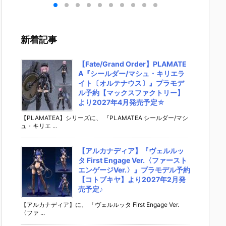
キリ
イダーゼッツ
S.H.フィギュ
UNDAM UNI
マ』THE
 バ
AGT5 Feat.
アーツ『キ
VERSE『ST
OST IN
th
装動 仮面ライ
ラ・ヤマト
RIKE FREED
SHELL
変形
ダーガッチャ
（オーブ連合
OM GUNDA
ィギュ
新着記事
ア予
ード』食玩フ
首長国パイロ
M RENEWA
【バン
ダ
ィギュア予約
ットスーツVe
L/ストライク
より202
02
【バンダイ】
r.）』可動フ
フリーダムガ
月発売予
【Fate/Grand Order】PLAMATE
売予
より2026年8
ィギュア予約
ンダム』可動
A『シールダー/マシュ・キリエラ
月3日発売♪
【バンダイ】
フィギュア予
イト〔オルテナウス〕』プラモデ
より2026年1
約【バンダ
ル予約【マックスファクトリー】
2月発売予定♪
イ】より202
より2027年4月発売予定☆
6年12月発売
予定♪
【PLAMATEA】シリーズに、 『PLAMATEA シールダー/マシ
ュ・キリエ ...
【アルカナディア】『ヴェルルッ
タ First Engage Ver.〈ファースト
エンゲージVer.〉』プラモデル予約
【コトブキヤ】より2027年2月発
売予定♪
【アルカナディア】に、 「ヴェルルッタ First Engage Ver.
〈ファ ...