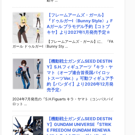
動ギ ...
【フレームアームズ・ガール】
『ドゥルガーI〈Bunny Style〉』F
Aガール プラモデル予約【コトブ
キヤ】より2027年1月発売予定☆
【フレームアームズ・ガール】に、 『FA
ガール ドゥルガーI〈Bunny Sty ...
【機動戦士ガンダムSEED DESTIN
Y】S.H.フィギュアーツ『キラ・ヤ
マト（オーブ連合首長国パイロッ
トスーツVer.）』可動フィギュア予
約【バンダイ】より2026年12月発
売予定♪
2024年7月発売の『S.H.Figuarts キラ・ヤマト（コンパスパイ
ロット ...
【機動戦士ガンダムSEED DESTIN
Y】GUNDAM UNIVERSE『STRIK
E FREEDOM GUNDAM RENEWA