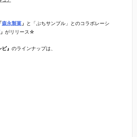
「
森永製菓
」
と「ぷちサンプル」とのコラボレーシ
」
がリリース☆
シピ』
のラインナップは、