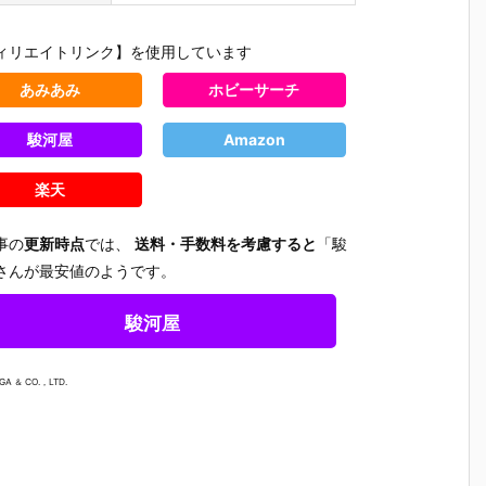
ィリエイトリンク】を使用しています
あみあみ
ホビーサーチ
駿河屋
Amazon
楽天
事の
更新時点
では、
送料・手数料を考慮すると
「駿
さんが最安値のようです。
駿河屋
GA ＆ CO.，LTD.
テ
【機動警察パ
【大鉄人17】
【超電磁ロボ
【超時空
魂
トレイバー E
超合金魂『G
コン・バトラ
マクロス
テ
ZY】ROBOT
X-101S 大鉄
ーV】超合金
リジン・