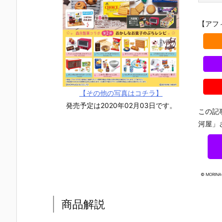
【アフ
【その他の写真はコチラ】
発売予定は2020年02月03日です。
この記
河屋」
© MORINA
【機動戦士ガ
【攻殻機動
【攻殻機動
【ハローキ
商品解説
ンダムSEED
隊】ROBOT
隊】S.H.フィ
ィ】超合金
DESTINY】G
魂『フチコ
ギュアーツ
『ハローキ