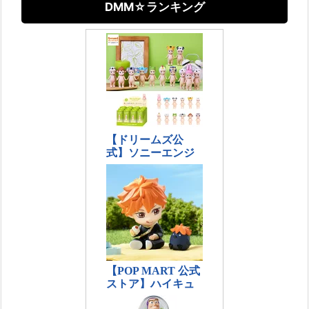
DMM☆ランキング