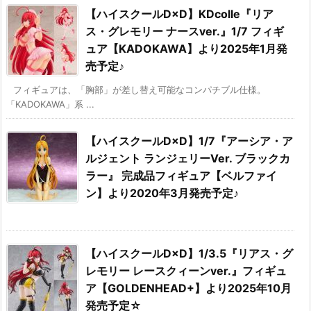
【ハイスクールD×D】KDcolle『リア
ス・グレモリー ナースver.』1/7 フィギ
ュア【KADOKAWA】より2025年1月発
売予定♪
フィギュアは、「胸部」が差し替え可能なコンパチブル仕様。
「KADOKAWA」系 ...
【ハイスクールD×D】1/7『アーシア・ア
ルジェント ランジェリーVer. ブラックカ
ラー』 完成品フィギュア【ベルファイ
ン】より2020年3月発売予定♪
【ハイスクールD×D】1/3.5『リアス・グ
レモリー レースクィーンver.』フィギュ
ア【GOLDENHEAD+】より2025年10月
発売予定☆