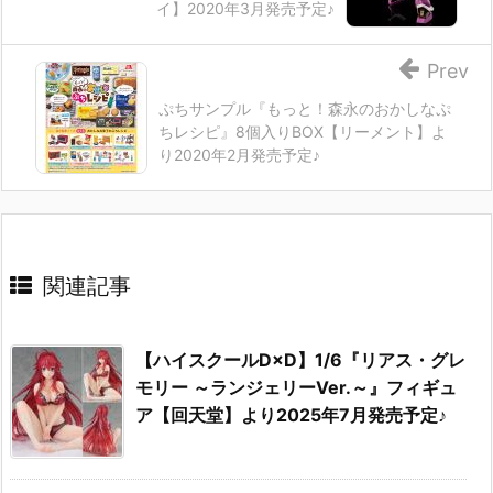
イ】2020年3月発売予定♪
Prev
ぷちサンプル『もっと！森永のおかしなぷ
ちレシピ』8個入りBOX【リーメント】よ
り2020年2月発売予定♪
関連記事
【ハイスクールD×D】1/6『リアス・グレ
モリー ～ランジェリーVer.～』フィギュ
ア【回天堂】より2025年7月発売予定♪