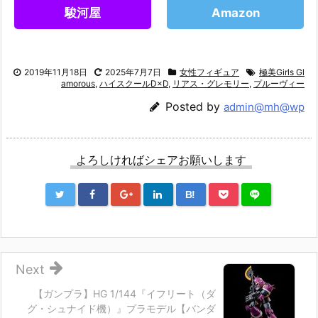
駿河屋
Amazon
2019年11月18日
2025年7月7日
女性フィギュア
極美Girls Gl
amorous
,
ハイスクールD×D
,
リアス・グレモリー
,
プルーヴィー
Posted by
admin@mh@wp
よろしければシェアお願いします
B!
Next
【ガンプラ】HG 1/144『イフリート（ダ
グ・シュナイド機）』プラモデル【バンダ