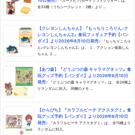
10日発売♪
『ズートピア/カードソフトクッキー』は、
全33種（うちシークレット：2種）より ...
【クレヨンしんちゃん】『もっちりころりん♪ク
レヨンしんちゃん2』食玩フィギュア予約【バン
ダイ】より2026年8月10日発売♪
『もっちりころり
ん♪クレヨンしんちゃん2』は、 １、アクション仮面しん
ちゃん ２ ...
【あつ森】『どうぶつの森 キャラマグネッツ』食
玩グッズ予約【バンダイ】より2026年8月10日
発売♪
『どうぶつの森 キャラマグネッツ』は、 全24種よ
りランダムに封入。 同梱のメモ ...
【からぴち】『カラフルピーチ アクスタグミ』食
玩グッズ予約【バンダイ】より2026年8月10日
発売♪
『カラフルピーチ アクスタグミ』は、 全15種より
ランダムに封入。