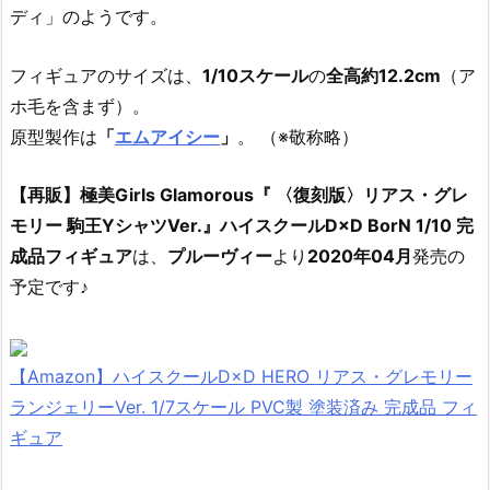
ディ」のようです。
フィギュアのサイズは、
1/10スケール
の
全高約12.2cm
（ア
ホ毛を含まず）。
原型製作は
「
エムアイシー
」
。 （※敬称略）
【再販】極美Girls Glamorous『 〈復刻版〉リアス・グレ
モリー 駒王YシャツVer.』ハイスクールD×D BorN 1/10 完
成品フィギュア
は、
プルーヴィー
より
2020年04月
発売の
予定です♪
【Amazon】ハイスクールD×D HERO リアス・グレモリー
ランジェリーVer. 1/7スケール PVC製 塗装済み 完成品 フィ
ギュア