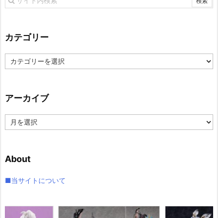
カテゴリー
カ
テ
ゴ
リ
アーカイブ
ー
ア
ー
カ
イ
About
ブ
■当サイトについて