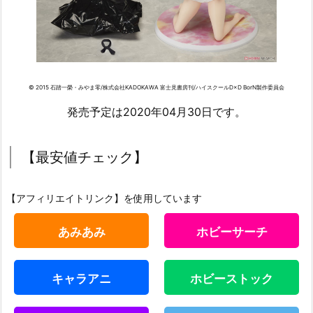
© 2015 石踏一榮・みやま零/株式会社KADOKAWA 富士見書房刊/ハイスクールD×D BorN製作委員会
発売予定は2020年04月30日です。
【最安値チェック】
【アフィリエイトリンク】を使用しています
あみあみ
ホビーサーチ
キャラアニ
ホビーストック