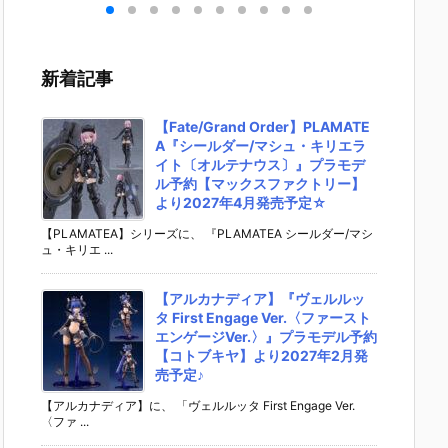
ーカ
栖（まきせ く
『アル・アジ
ドリーオ（金
い】fig
フィ
りす）』STEI
フ』プラモデ
獅子）』『ジ
『岡田
約
NS;GATE プ
ル予約【グッ
ルバティーガ
（電波
スマ
ラモデル予約
ドスマイルカ
（銀虎）』プ
ックルV
新着記事
パニ
【グッドスマ
ンパニー】よ
ラモデル予約
r.）』
02
イルカンパニ
り2027年4月
【グッドスマ
ィギュ
売予
ー】より202
発売予定☆
イルカンパニ
【グッ
【Fate/Grand Order】PLAMATE
6年12月発売
ー】より202
イルカ
A『シールダー/マシュ・キリエラ
予定♪
7年1月発売予
ー】202
イト〔オルテナウス〕』プラモデ
定♪
月発売予
ル予約【マックスファクトリー】
より2027年4月発売予定☆
【PLAMATEA】シリーズに、 『PLAMATEA シールダー/マシ
ュ・キリエ ...
【アルカナディア】『ヴェルルッ
タ First Engage Ver.〈ファースト
エンゲージVer.〉』プラモデル予約
【コトブキヤ】より2027年2月発
売予定♪
【アルカナディア】に、 「ヴェルルッタ First Engage Ver.
〈ファ ...