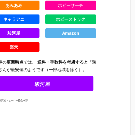
あみあみ
ホビーサーチ
キャラアニ
ホビーストック
駿河屋
Amazon
楽天
事の
更新時点
では、
送料・手数料を考慮すると
「駿
さんが最安値のようです（一部地域を除く）。
駿河屋
/集英社・ヒーロー協会本部
】
【ヱヴァンゲ
【ゴジラvsメ
【DF】PLAM
【ブルアカ
ド
リヲン新劇場
カゴジラ】M
ATEA『ケリ
igma『シ
セ
版】MODER
ODEROID
ー バニーVe
コ＊テラ