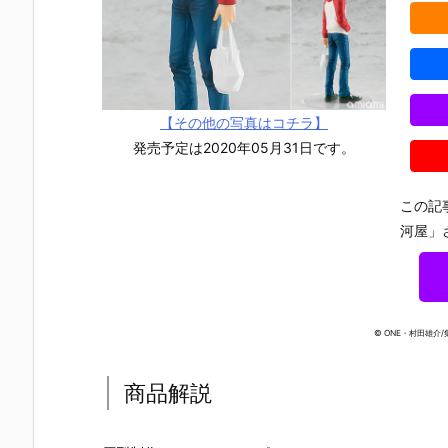
【その他の写真はコチラ】
発売予定は2020年05月31日です。
この記
河屋」
© ONE・村田雄介
商品解説
【ナイツ&マ
【東島丹三郎
【初音ミク】
【メガニケ
ジック】MOD
は仮面ライダ
PLAMATEA
1/12『レッ
EROID『ゴル
ーになりた
『初音ミク』
フード ナン