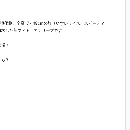
』
OID『エヴァ
『スーパーメ
r.』saitom プ
ブルーア
：
ンゲリオン第
カゴジラ』プ
ラモデル予約
イブ 可動
フ
13号機』プラ
ラモデル予約
【グッドスマ
ギュア予
約
モデル予約
【グッドスマ
イルカンパニ
【グッド
お手頃価格、全高17～18cmの飾りやすいサイズ、スピーディ
【グッドスマ
イルカンパニ
ー】より202
イルカン
イルカンパニ
ー】より202
7年2月発売予
ー】より2
追求した新フィギュアシリーズです。
2
ー】より202
7年3月発売予
定♪
7年4月発
7年1月発売予
定♪
定☆
登場！
定♪
かも？