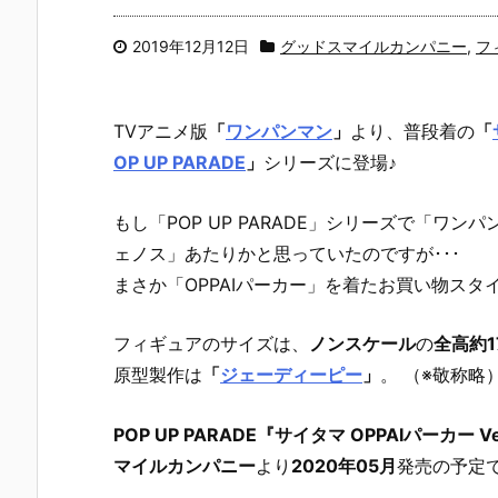
2019年12月12日
グッドスマイルカンパニー
,
フ
TVアニメ版
「
ワンパンマン
」
より、
普段着の
「
OP UP PARADE
」
シリーズに登場♪
もし「POP UP PARADE」シリーズで「ワ
ェノス」あたりかと思っていたのですが･･･
まさか「OPPAIパーカー」を着たお買い物ス
フィギュアのサイズは、
ノンスケール
の
全高約1
原型製作は
「
ジェーディーピー
」
。 （※敬称略
POP UP PARADE『サイタマ OPPAIパーカー
マイルカンパニー
より
2020年05月
発売の予定で