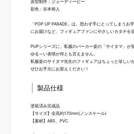
原型制作：ジェーディーピー
ドリーオ（金
い】figma
キャラクタ
ンスレッド
獅子）』『ジ
『岡田ユリコ
ー・ボーカ
勝利の女神
彩色：谷本裕人
ルバティーガ
（電波人間タ
ル・シリーズ
NIKKE 可動
（銀虎）』プ
ックルVe
01 プラモデル
ィギュア予
「POP UP PARADE」は、思わず手にとってしまう
ラモデル予約
r.）』可動フ
予約【グッド
【あみあみ×
【グッドスマ
ィギュア予約
スマイルカン
蝸之殼Snail
にお届けなど、フィギュアファンにやさしいカタチを
イルカンパニ
【グッドスマ
パニー】より
Shell】より
ー】より202
イルカンパニ
2027年1月発
027年6月発
PUPシリーズに、私服のパーカー姿の「サイタマ」が
7年1月発売予
ー】2027年5
売予定♪
売予定☆
定♪
月発売予定♪
ゆる～い表情が何とも言えません。
私服姿のサイタマ先生のフィギュアはちょっと珍しい
ぜひお手元にお迎えください！
製品仕様
塗装済み完成品
【サイズ】全高約170mm(ノンスケール)
【素材】ABS、PVC