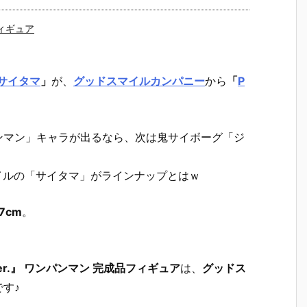
ィギュア
サイタマ
」
が、
グッドスマイルカンパニー
から
「
P
ンパンマン」キャラが出るなら、次は鬼サイボーグ「ジ
タイルの「サイタマ」がラインナップとはｗ
7cm
。
）
 Ver.』 ワンパンマン 完成品フィギュア
は、
グッドス
す♪