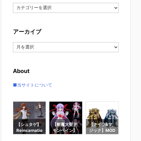
カ
テ
ゴ
リ
アーカイブ
ー
ア
ー
カ
イ
About
ブ
■当サイトについて
】f
【シュタゲ】
【斬魔大聖デ
【ナイツ&マ
【東島
ロ
Reincarnatio
モンベイン】
ジック】MOD
は仮面
ー』
n『牧瀬紅莉
PLAMATEA
EROID『ゴル
ーにな