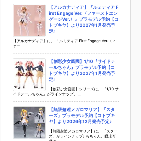
【アルカナディア】『ルミティア F
irst Engage Ver.〈ファーストエン
ゲージVer.〉』プラモデル予約【コ
トブキヤ】より2027年1月発売予
定♪
【アルカナディア】に、 「ルミティア First Engage Ver.〈フ
ァー ...
【創彩少女庭園】1/10『サイドテ
ールちゃん』プラモデル予約【コ
トブキヤ】より2027年1月発売予
定♪
【創彩少女庭園】シリーズに、 『1/10 サ
イドテールちゃん』がラインナップ。 ...
【無限邂逅メガロマリア】『スタ
ーズ』プラモデル予約【コトブキ
ヤ】より2026年12月発売予定♪
【無限邂逅メガロマリア】に、 「スター
ズ」がラインナップ♪ もちろん、眼球可