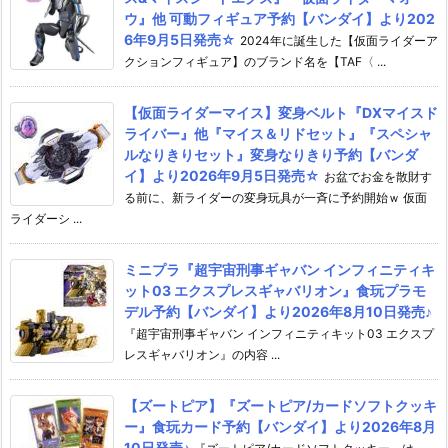
ウ』他 可動フィギュア予約【バンダイ】より202
6年9月5日発売☆
2024年に誕生した【仮面ライダーア
クションフィギュア】のブランド名を【TAF〈 ...
【仮面ライダーマイス】変身ベルト『DXマイスド
ライバー』他『マイス＆リドセット』『スペシャ
ルなりきりセット』変身なりきり予約【バンダ
イ】より2026年9月5日発売☆
お盆でお金を散財す
る前に、新ライダーの変身玩具が一斉に予約開始ｗ 仮面
ライダーシ ...
ミニプラ『超宇宙刑事ギャバン インフィニティキ
ット03 エクスプレスギャバリオン』食玩プラモ
デル予約【バンダイ】より2026年8月10日発売♪
『超宇宙刑事ギャバン インフィニティキット03 エクスプ
レスギャバリオン』の内容 ...
【ズートピア】『ズートピア/カードソフトクッキ
ー』食玩カード予約【バンダイ】より2026年8月
10日発売♪