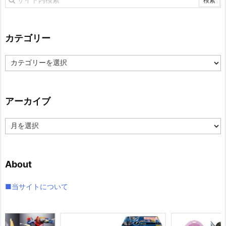
カテゴリー
カ
テ
ゴ
リ
アーカイブ
ー
ア
ー
カ
イ
About
ブ
■当サイトについて