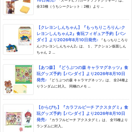
『ズートピア/カードソフトクッキー』は、
全33種（うちシークレット：2種）より ...
【クレヨンしんちゃん】『もっちりころりん♪ク
レヨンしんちゃん2』食玩フィギュア予約【バン
ダイ】より2026年8月10日発売♪
『もっちりころり
ん♪クレヨンしんちゃん2』は、 １、アクション仮面しん
ちゃん ２ ...
【あつ森】『どうぶつの森 キャラマグネッツ』食
玩グッズ予約【バンダイ】より2026年8月10日
発売♪
『どうぶつの森 キャラマグネッツ』は、 全24種よ
りランダムに封入。 同梱のメモ ...
【からぴち】『カラフルピーチ アクスタグミ』食
玩グッズ予約【バンダイ】より2026年8月10日
発売♪
『カラフルピーチ アクスタグミ』は、 全15種より
ランダムに封入。