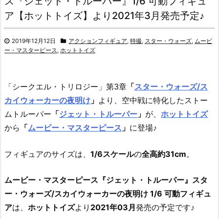
ス『ジェット・トルーパー』1/6 可動フィギュ
ア【ホットトイズ】より2021年3月発売予定♪
2019年12月12日
アクションフィギュア
,
特撮
,
スター・ウォーズ
,
ムービ
ー・マスターピース
,
ホットトイズ
「シークエル・トリロジー」第3章
「
スター・ウォーズ/ス
カイウォーカーの夜明け
」
より、
空中戦に特化したストー
ムトルーパー
「
ジェット・トルーパー
」
が、
ホットトイズ
から
「
ムービー・マスターピース
」
に登場♪
フィギュアのサイズは、
1/6スケール
の
全高約31cm
。
ムービー・マスターピース『ジェット・トルーパー』スタ
ー・ウォーズ/スカイウォーカーの夜明け 1/6 可動フィギュ
ア
は、
ホットトイズ
より
2021年03月
発売の予定です♪