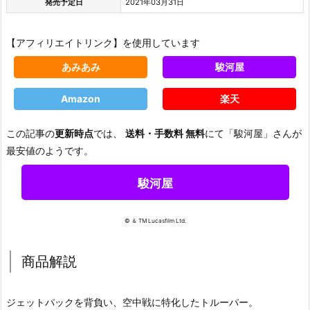
発売予定日
2021年03月31日
【アフィリエイトリンク】を使用しています
あみあみ
駿河屋
Amazon
楽天
この記事の
更新時点
では、
送料・手数料 無料
にて「駿河屋」さんが
最安値のようです。
駿河屋
© ＆ TM Lucasfilm Ltd.
商品解説
ジェットパックを背負い、空中戦に特化したトルーパー。