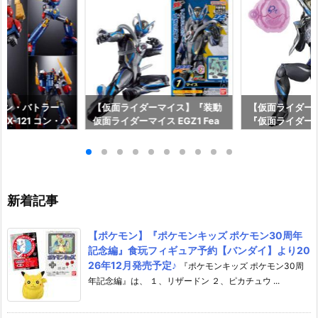
コン・バトラー
【仮面ライダーマイス】『装動
【仮面ライダーマ
X-121 コン・バ
仮面ライダーマイス EGZ1 Fea
『仮面ライダー
形合体フィギュ
t．装動 仮面ライダーゼッツ』
シードエグズ』
イ】より2027
食玩フィギュア予約【バンダ
マオウ』他 可
♪
イ】より2026年9月発売予定♪
【バンダイ】より
日発売☆
新着記事
【ポケモン】『ポケモンキッズ ポケモン30周年
記念編』食玩フィギュア予約【バンダイ】より20
26年12月発売予定♪
『ポケモンキッズ ポケモン30周
年記念編』は、 １、リザードン ２、ピカチュウ ...