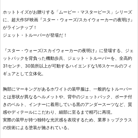
ホットトイズがお贈りする「ムービー・マスターピース」シリーズ
に、超大作SF映画『スター・ウォーズ/スカイウォーカーの夜明け』
がラインナップ！
ジェット・トルーパーが登場だ！
『スター・ウォーズ/スカイウォーカーの夜明け』に登場する、ジェ
ットパックを背負った機動歩兵、ジェット・トルーパーを、全高約
31センチ、30箇所以上が可動するハイエンドな1/6スケールのフィ
ギュアとして立体化。
胸部にマーキングがあるホワイトの装甲服は、一般的なトルーパー
とは形状が異なるヘルメットや、背中のジェットパック、ポーチ付
きのベルト、インナーに着用している黒のアンダースーツなど、質
感やディテールにこだわり、細部に至るまで精巧に再現。
実際の装甲が持つ独特な光沢感を表現するため、業界トップクラス
の技術による塗装が施されている。