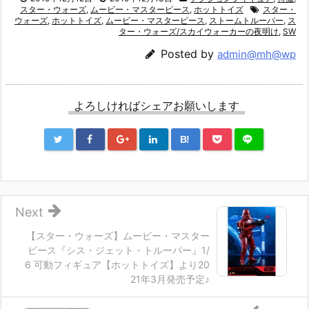
スター・ウォーズ
,
ムービー・マスターピース
,
ホットトイズ
スター・
ウォーズ
,
ホットトイズ
,
ムービー・マスターピース
,
ストームトルーパー
,
ス
ター・ウォーズ/スカイウォーカーの夜明け
,
SW
Posted by
admin@mh@wp
よろしければシェアお願いします
B!
Next
【スター・ウォーズ】ムービー・マスター
ピース『シス・ジェット・トルーパー』1/
6 可動フィギュア【ホットトイズ】より20
21年3月発売予定♪