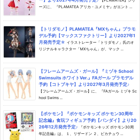
【PLAMATEA】シリ
ーズに、 『PLAMATEA アリカ・ユメミヤ』がエント ...
【トリダモノ】PLAMATEA『MXちゃん』プラモ
デル予約【マックスファクトリー】より2027年1
月発売予定☆
イラストレーター「トリダモノ」氏のオ
リジナルキャラクター「MXちゃん」が、マック ...
【フレームアームズ・ガール】『ミヅキ School
Swimsuits ホワイトVer.』FAガール プラモデル
予約【コトブキヤ】より2027年3月発売予定♪
【フレームアームズ・ガール】に、 『FAガール ミヅキ Sc
hool Swims ...
【ポケモン】『ポケモンキッズ ポケモン30周年
記念編』食玩フィギュア予約【バンダイ】より20
26年12月発売予定♪
『ポケモンキッズ ポケモン30周
年記念編』は、 １、リザードン ２、ピカチュウ ...