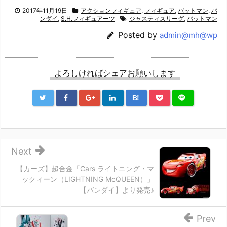
2017年11月19日
アクションフィギュア
,
フィギュア
,
バットマン
,
バ
ンダイ
,
S.H.フィギュアーツ
ジャスティスリーグ
,
バットマン
Posted by
admin@mh@wp
よろしければシェアお願いします
B!
Next
【カーズ】超合金「Cars ライトニング・マ
ックィーン（LIGHTNING McQUEEN）」
【バンダイ】より発売♪
Prev