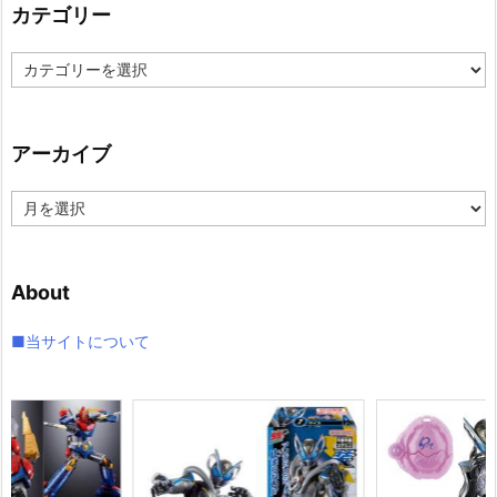
カテゴリー
カ
テ
ゴ
リ
アーカイブ
ー
ア
ー
カ
イ
About
ブ
■当サイトについて