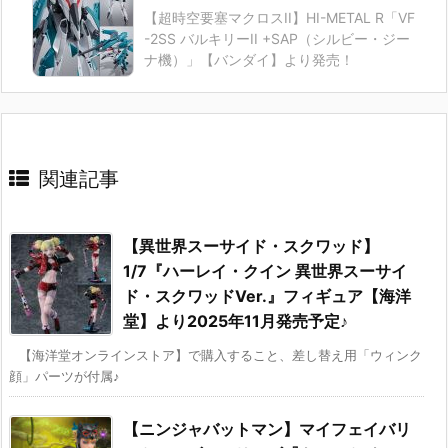
【超時空要塞マクロスII】HI-METAL R「VF
-2SS バルキリーII +SAP（シルビー・ジー
ナ機）」【バンダイ】より発売！
関連記事
【異世界スーサイド・スクワッド】
1/7『ハーレイ・クイン 異世界スーサイ
ド・スクワッドVer.』フィギュア【海洋
堂】より2025年11月発売予定♪
【海洋堂オンラインストア】で購入すること、差し替え用「ウィンク
顔」パーツが付属♪
【ニンジャバットマン】マイフェイバリ