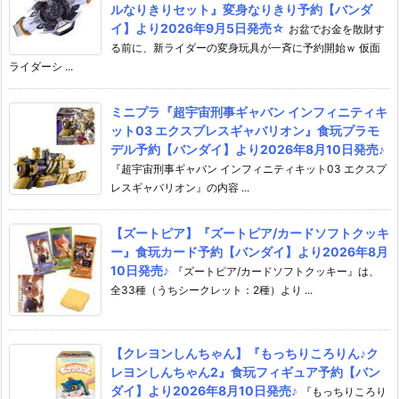
ルなりきりセット』変身なりきり予約【バンダ
イ】より2026年9月5日発売☆
お盆でお金を散財す
る前に、新ライダーの変身玩具が一斉に予約開始ｗ 仮面
ライダーシ ...
ミニプラ『超宇宙刑事ギャバン インフィニティキ
ット03 エクスプレスギャバリオン』食玩プラモ
デル予約【バンダイ】より2026年8月10日発売♪
『超宇宙刑事ギャバン インフィニティキット03 エクスプ
レスギャバリオン』の内容 ...
【ズートピア】『ズートピア/カードソフトクッキ
ー』食玩カード予約【バンダイ】より2026年8月
10日発売♪
『ズートピア/カードソフトクッキー』は、
全33種（うちシークレット：2種）より ...
【クレヨンしんちゃん】『もっちりころりん♪ク
レヨンしんちゃん2』食玩フィギュア予約【バン
ダイ】より2026年8月10日発売♪
『もっちりころり