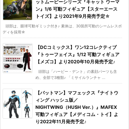
ットムービーシリーズ『キャット ウーマ
ン』1/6 可動フィギュア【スターエース
トイズ】より2021年9月発売予定☆
頭部は、眼球可動ギミック付き♪ 素体は、30箇所可動のシームレスボ
ディを採用☆
【DCコミックス】ワン12コレクティブ
『トゥーフェイス』1/12 可動フィギュア
【メズコ】より2020年10月発売予定♪
頭部は「ハービー・デント」の素顔パーツも含
め、全部で3種類♪ 「ミサイルランチャ ...
【バットマン】マフェックス『ナイトウ
ィング ハッシュ版／
NIGHTWING（HUSH Ver.）』MAFEX
可動フィギュア【メディコム・トイ】よ
り2022年11月発売予定♪