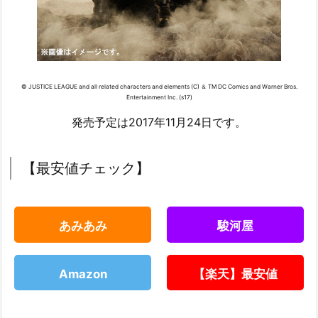
© JUSTICE LEAGUE and all related characters and elements (C) ＆ TM DC Comics and Warner Bros.
Entertainment Inc. (s17)
発売予定は2017年11月24日です。
【最安値チェック】
あみあみ
駿河屋
Amazon
【楽天】最安値