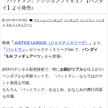
「バットマン」アクションフィギュア【バンダ
イ】より発売♪
2017年11月19日
アクションフィギュア
,
フィギュア
,
バットマン
,
バンダ
イ
,
S.H.フィギュアーツ
映画
「
JUSTICE LEAGUE（ジャスティスリーグ）
」
より、
「
バットマン
」
がジャスティスリーグVer.で、
バンダイ
「S.H.フィギュアーツ」
から登場♪
好評のデジタル彩色技術で、特に
お顔がリアル
な仕上がり♪
ベンダブルな布製マントで、「バットマン」ならではのマ
ント表現も可能。
もちろん「バットラング」をはじめ、おなじみの携行武器
も付属。