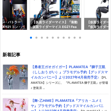
コン・バトラー
【仮面ライダーマイス】『装動
【仮面ライダーマ
X-121 コン・バ
仮面ライダーマイス EGZ1 Fea
『仮面ライダー
形合体フィギュ
t．装動 仮面ライダーゼッツ』
シードエグズ』
イ】より2027
食玩フィギュア予約【バンダ
マオウ』他 可
♪
イ】より2026年9月発売予定♪
【バンダイ】より
日発売☆
新着記事
【勇者王ガオガイガー】PLAMATEA『獅子王凱
（ししおう がい）』プラモデル予約【グッドスマ
イルカンパニー】より2027年4月発売予定♪
【PL
AMATEA】シリーズに、 『PLAMATEA 獅子王凱』が登場
♪ 塗装済 ...
【舞-乙HiME】PLAMATEA『アリカ・ユメミ
ヤ』プラモデル予約【グッドスマイルカンパニ
ー】より2027年4月発売予定♪