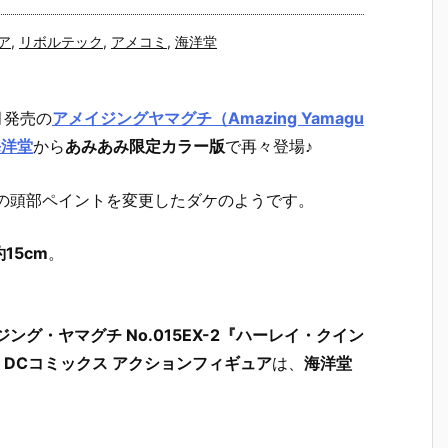
ア
,
リボルテック
,
アメコミ
,
海洋堂
月発売の
アメイジングヤマグチ（Amazing Yamagu
海洋堂
から
あみあみ限定カラー版
で再々登場♪
の頭部ペイントを変更したダケのようです。
15cm
。
グ・ヤマグチ No.015EX-2『ハーレイ・クイン
』DCコミックス アクションフィギュア
は、
海洋堂