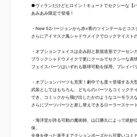
ャットウーマ
ー・マスター
『ハーレイ・
『ハーレイ
●ヴィランだけどヒロイン！キュートでセクシーな【
ン』バットマ
ピース『ハー
クイン 異世界
クイン 異世
あみあみ限定で登場！
ン 可動フィギ
レイ・クイン
スーサイド・
スーサイド
ュア予約【IN
（2.0版）』
スクワッドVe
スクワッドV
ART】より2
1/6 可動フィ
r.』フィギュ
r.』可動フィ
・New 52バージョンから赤×青のツインテールとコ
026年10月発
ギュア予約
ア【海洋堂】
ギュア【海
さらにアイマスク風シャドウメイクでロックテイスト
売予定♪
【ホットトイ
より2025年1
堂】より20
ズ】より202
1月発売予定♪
5年12月発売
6年11月発売
予定♪
・オプションフェイスは企み顔と新規造形でフーセン
予定♪
ブラックシャドウメイクで更にクールでセクシーな表
フェイスパーツはいずれも眼球可動を採用、プレイバ
・オプションパーツも充実！劇中でも度々登場する大
武装としてはもちろん、どちらのパーツもコミックテ
でき、コミックから飛び出したかのようなユーモラス
さらにブーツパーツと差し替えできるローラースケー
・海洋堂が誇る可動の魔術師、山口勝久によって絶妙
保。
全身を使った派手まアクションポーズから可愛いコミ