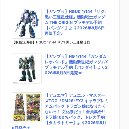
【ガンプラ】HGUC 1/144『ザクI
黒い三連星仕様』機動戦士ガンダ
ム THE ORIGIN プラモデル予約
【バンダイ】より2026年8月6日
再販予定♪
【取扱説明書】HGUC 1/144 ザクI 黒い三連星仕様
【ガンプラ】HG 1/144『ガンダム
レオパルド』機動新世紀ガンダムX
プラモデル予約【バンダイ】より2
026年8月8日発売☆
【デュエマ】デュエル・マスター
ズTCG『DM26-EX3 キャラプレミ
アムパック ドラゴン娘になりたく
ないっ！ 文化祭だョ！全員集合!!
ドラ娘100％パック』トレカ予約
【タカラトミー】より2026年8月
8日発売☆