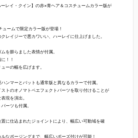
・
『バットマン
『ナイトメ
ボルテック ア
ング・ヤ
ハーレイ・クイン】の赤×青ヘア＆コスチュームカラー版が
界
タクティカル
ア・バットマ
メイジング・
チ『アー
・
スーツ／BAT
ン／KNIGHT
ヤマグチ『バ
ム・ナイト
e
MAN TACTI
MARE BATM
ットマン・ビ
er.1.5』
CAL SUIT』
AN』可動フ
ヨンド』可動
フィギュ
スチュームで限定カラー版が登場！
洋
可動フィギュ
ィギュア【メ
フィギュア
【海洋堂
のクレイジーで悪カワいい、ハーレイに仕上げました。
2
ア【メディコ
ディコム・ト
【海洋堂】よ
り2025年
ム・トイ】20
イ】より202
り2025年7月
発売予定♪
26年1月発売
5年9月発売予
発売予定♪
ガムを膨らました表情が付属。
予定♪
定♪
情に！！
リューの幅を広げます。
型ハンマーとバットも通常版と異なるカラーで付属。
イストのオノマトペエフェクトパーツを取り付けることが
な表現を演出。
トパーツも付属。
位置に仕込まれたジョイントにより、幅広い可動域を確
カルなポージングまで、幅広いポーズ付けが可能！