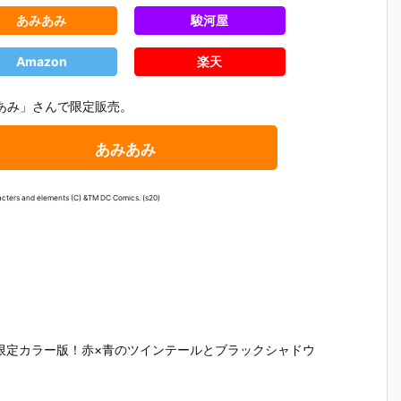
あみあみ
駿河屋
Amazon
楽天
あみ」さんで限定販売。
あみあみ
cters and elements (C) &TM DC Comics. (s20)
限定カラー版！赤×青のツインテールとブラックシャドウ
ク
【ジャスティ
【ジャスティ
【バットマ
【バット
ス・リーグ】
ス・リーグ】
ン・ザ・フュ
ン】リボ
チ
マフェックス
マフェックス
ーチャー】リ
ック アメ