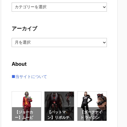
カ
テ
ゴ
リ
アーカイブ
ー
ア
ー
カ
イ
About
ブ
■当サイトについて
マ
【ジョーカ
【バットマ
【ダークナイ
【スー
ルテ
ー】ムービ
ン】リボルテ
ト ライジン
ド・ス
イジ
ー・マスター
ック アメイジ
グ】1/12『キ
ド】ム