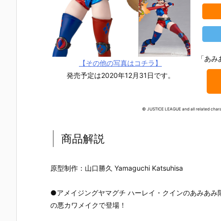
「あみ
【その他の写真はコチラ】
発売予定は2020年12月31日です。
© JUSTICE LEAGUE and all related chara
商品解説
原型制作：山口勝久 Yamaguchi Katsuhisa
●アメイジングヤマグチ ハーレイ・クインのあみあみ
【ダークナイ
【スーサイ
【異世界スー
リボルテッ
ト ライジン
ド・スクワッ
サイド・スク
アメイジン
の悪カワメイクで登場！
グ】1/12『キ
ド】ムービ
ワッド】1/7
グ・ヤマグ