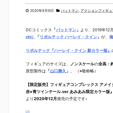
2020年9月9日
バットマン
,
アクションフィギュ
DCコミックス
「
バットマン
」
より、2019年12
chi）
「
リボルテック ハーレイ・クイン
」
が、
リボルテック『ハーレイ・クイン 新カラー版』
フィギュアのサイズは、
ノンスケール
の
全高：約
原型製作は
「
山口勝久
」
。 （※敬称略）
【限定販売】フィギュアコンプレックス アメイジン
赤×青ツインテール.ver あみあみ限定カラー版
より
2020年12月
発売の予定です♪