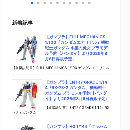
マグ
ピース DX
ング・ヤマグ
ャットウーマ
ー・マ
カ
『ジョーカ
チ『ヘルバッ
ン』バットマ
ピース
 V
ー』可動フィ
ト』可動フィ
ン 可動フィギ
レイ・
可動
ギュア【ホッ
ギュア予約
ュア予約【IN
（2.0
新着記事
ア
トトイズ】よ
【海洋堂】よ
ART】より2
1/6 可
】よ
り2024年12
り2027年1月
026年10月発
ギュア
6月
月発売予定☆
発売予定♪
売予定♪
【ホッ
【ガンプラ】FULL MECHANICS
ズ】より
1/100『ガンダムエアリアル』機動
6年11
戦士ガンダム 水星の魔女 プラモデ
予定♪
ル予約【バンダイ】より2026年8
月6日再販予定♪
【取扱説明書】FULL MECHANICS 1/100 ガンダムエアリアル
【ガンプラ】ENTRY GRADE 1/14
4『RX-78-2 ガンダム』機動戦士
ガンダム プラモデル予約【バンダ
イ】より2026年8月6日再販予定♪
【取扱説明書】ENTRY GRADE 1/144 RX
-78-2 ガンダム
【ガンプラ】HG 1/144『グラハム