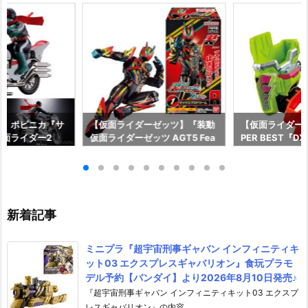
ー】ポピニカ『サ
【仮面ライダーゼッツ】『装動
【仮面ライダー
面ライダー2
仮面ライダーゼッツ AGT5 Fea
PER BEST『
具予約【バンダ
t.装動 仮面ライダーガッチャー
ャット＆キメワ
年12月発売予定♪
ド』食玩フィギュア予約【バン
ダー』変身なり
ダイ】より2026年8月3日発売
ダイ】より2026
♪
売♪
新着記事
ミニプラ『超宇宙刑事ギャバン インフィニティキ
ット03 エクスプレスギャバリオン』食玩プラモ
デル予約【バンダイ】より2026年8月10日発売♪
『超宇宙刑事ギャバン インフィニティキット03 エクスプ
レスギャバリオン』の内容 ...