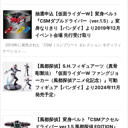
抽選申込【仮面ライダーW】変身ベルト
『CSMダブルドライバー（ver.1.5）』変
身なりきり【バンダイ】より2019年12月
イベント会場 先行受け取り
2013年に発売された「CSM（コンプリート セレクション モディフィ
ケーション ...
【風都探偵】S.H.フィギュアーツ（真骨
彫製法）『仮面ライダーW ファングジョ
ーカー（風都探偵アニメ化記念）』可動
フィギュア【バンダイ】より2024年11月
発売予定♪
【風都探偵】変身ベルト『CSMアクセル
ドライバー ver.1.5 風都探偵 EDITION』