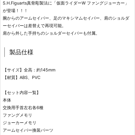
S.H.Figuarts真骨彫製法に「仮面ライダーW ファングジョーカー」
が登場！！！
腕からのアームセイバー、足のマキシマムセイバー、肩のショルダ
ーセイバーは差替えで再現可能。
肩から外した手持ちのショルダーセイバーも付属。
製品仕様
【サイズ】全高：約145mm
【材質】ABS、PVC
【セット内容一覧】
本体
交換用手首左右各6種
ファングメモリ
ジョーカーメモリ
アームセイバー換装パーツ