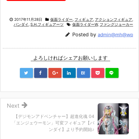
2017年11月28日
仮面ライダー
,
フィギュア
,
アクションフィギュア
,
バンダイ
,
S.H.フィギュアーツ
仮面ライダーW
,
ファングジョーカー
Posted by
admin@mh@wp
よろしければシェアお願いします
B!
Next
【デジモンアドベンチャー】超進化魂 04
「エンジェウーモン」可変フィギュア【バ
ンダイ】より予約開始♪