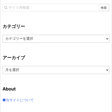
カテゴリー
カ
テ
ゴ
リ
アーカイブ
ー
ア
ー
カ
イ
About
ブ
■当サイトについて