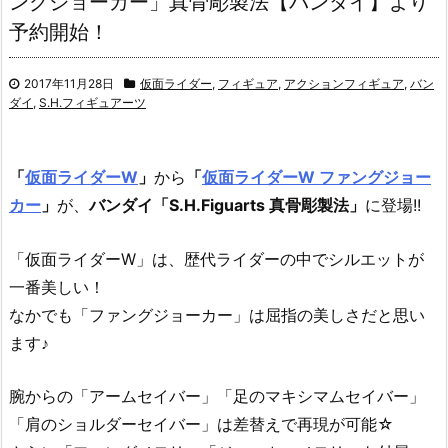
ングジョーカー」真骨彫製法【バンダイ】より
予約開始！
2017年11月28日
仮面ライダー
,
フィギュア
,
アクションフィギュア
,
バン
ダイ
,
S.H.フィギュアーツ
「
仮面ライダーW
」
から
「
仮面ライダーW ファングジョー
カー
」
が、
バンダイ「S.H.Figuarts 真骨彫製法」
に登場!!
「仮面ライダーW」は、歴代ライダーの中でシルエットが
一番美しい！
なかでも「ファングジョーカー」は屈指の美しさだと思い
ます♪
腕からの「アームセイバー」「足のマキシマムセイバー」
「肩のショルダーセイバー」は差替えで再現が可能☆