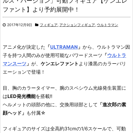
ルス・バージョン」可動フィギュア【ケンエレ
ファント】より予約展開中！
2017年12月9日
フィギュア
,
アクションフィギュア
,
ウルトラマン
アニメ化が決定した
「
ULTRAMAN
」
から、ウルトラマン因
子を持つ人間のみが使用可能なパワードスーツ
「
ウルトラ
マンスーツ
」
が、
ケンエレファント
より漆黒のカラーバリ
エーションで登場！
目、胸のカラータイマー、腕のスペシウム光線発生装置に
は
LED発光機能
を搭載!!
ヘルメットの頭部の他に、交換用頭部として
「進次郎の素
顔ヘッド」
も付属☆
フィギュアのサイズは全高約31cmの1/6スケールで、可動