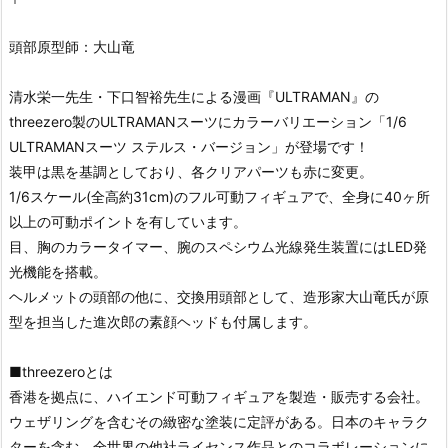
頭部原型師：大山竜
清水栄一先生・下口智裕先生による漫画『ULTRAMAN』の
threezero製のULTRAMANスーツにカラーバリエーション「1/6
ULTRAMANスーツ ステルス・バージョン」が登場です！
装甲は黒を基調としており、各クリアパーツも赤に変更。
1/6スケール(全高約31cm)のフル可動フィギュアで、全身に40ヶ所
以上の可動ポイントを有しています。
目、胸のカラータイマー、腕のスペシウム光線発生装置にはLED発
光機能を搭載。
ヘルメットの頭部の他に、交換用頭部として、造形家大山竜氏が原
型を担当した進次郎の素顔ヘッドも付属します。
■threezeroとは
香港を拠点に、ハイエンド可動フィギュアを製造・販売する会社。
ウェザリングを含むその緻密な塗装に定評がある。日本のキャラク
ターを含む、全世界の他社ライセンス作品とのコラボレーションに