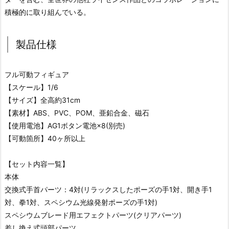
積極的に取り組んでいる。
製品仕様
フル可動フィギュア
【スケール】1/6
【サイズ】全高約31cm
【素材】ABS、PVC、POM、亜鉛合金、磁石
【使用電池】AG1ボタン電池×8(別売)
【可動箇所】40ヶ所以上
【セット内容一覧】
本体
交換式手首パーツ：4対(リラックスしたポーズの手1対、開き手1
対、拳1対、スペシウム光線発射ポーズの手1対)
スペシウムブレード用エフェクトパーツ(クリアパーツ)
差し換え式頭部パーツ