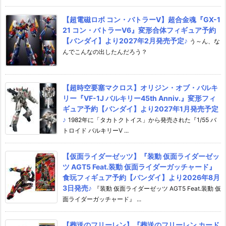
【超電磁ロボ コン・バトラーV】超合金魂『GX-1
21 コン・バトラーV6』変形合体フィギュア予約
【バンダイ】より2027年2月発売予定♪
う～ん、な
んでこんなの出したんだろう？
【超時空要塞マクロス】オリジン・オブ・バルキ
リー『VF-1J バルキリー45th Anniv.』変形フィ
ギュア予約【バンダイ】より2027年1月発売予定
♪
1982年に「タカトクトイス」から発売された『1/55 バ
トロイド バルキリーV ...
【仮面ライダーゼッツ】『装動 仮面ライダーゼッ
ツ AGT5 Feat.装動 仮面ライダーガッチャード』
食玩フィギュア予約【バンダイ】より2026年8月
3日発売♪
『装動 仮面ライダーゼッツ AGT5 Feat.装動 仮
面ライダーガッチャード』 ...
【葬送のフリーレン】『葬送のフリーレン カード