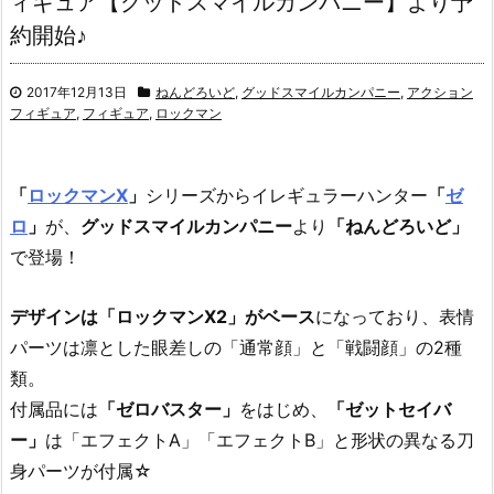
ィギュア【グッドスマイルカンパニー】より予
約開始♪
2017年12月13日
ねんどろいど
,
グッドスマイルカンパニー
,
アクション
フィギュア
,
フィギュア
,
ロックマン
「
ロックマンX
」
シリーズからイレギュラーハンター
「
ゼ
ロ
」
が、
グッドスマイルカンパニー
より
「ねんどろいど」
で登場！
デザインは「ロックマンX2」がベース
になっており、表情
パーツは凛とした眼差しの「通常顔」と「戦闘顔」の2種
類。
付属品には
「ゼロバスター」
をはじめ、
「ゼットセイバ
ー」
は「エフェクトA」「エフェクトB」と形状の異なる刀
身パーツが付属☆