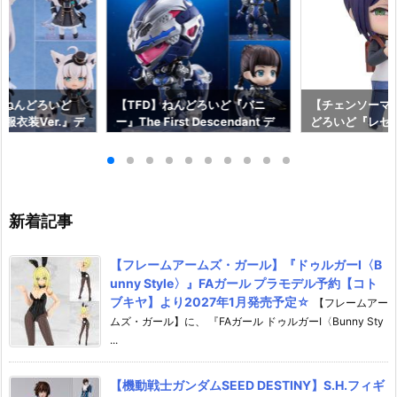
】ねんどろいど
【TFD】ねんどろいど『バニ
【チェンソーマ
服衣装Ver.』デ
ー』The First Descendant デ
どろいど『レゼ 私
フィギュア予約
フォルメ可動フィギュア予約
っく』デフォル
イルカンパニー】
【マックスファクトリー】より
ア予約【グッド
2月発売予定☆
2027年1月発売予定♪
ニー】より202
♪
新着記事
【フレームアームズ・ガール】『ドゥルガーI〈B
unny Style〉』FAガール プラモデル予約【コト
ブキヤ】より2027年1月発売予定☆
【フレームアー
ムズ・ガール】に、 『FAガール ドゥルガーI〈Bunny Sty
...
【機動戦士ガンダムSEED DESTINY】S.H.フィギ