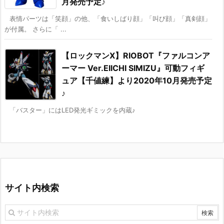
月発売予定♪
表情パーツは「笑顔」の他、「食いしばり顔」「叫び顔」「真剣顔」
が付属。 さらに「 ...
【ロックマンX】RIOBOT『ファルコンア
ーマー Ver.EIICHI SIMIZU』可動フィギ
ュア【千値練】より2020年10月発売予定
♪
「バスター」にはLED発光ギミックを内蔵♪
サイト内検索