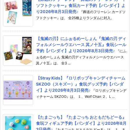
ソフトクッキー』食玩カード予約【バンダイ】よ
り2026年8月3日発売♪
『葬送のフリーレン カードソ
フトクッキー』は、 全25種よりランダムに封入。
【鬼滅の刃】にふぉるめーしょん『鬼滅の刃 ディ
フォルメシールウエハース 其ノ十五』食玩シール
予約【バンダイ】より2026年8月3日発売♪
『にふ
ぉるめーしょん 鬼滅の刃ディフォルメシールウエハース
其ノ十五』は、 全3 ...
【Stray Kids】『ロリポップキャンディチャーム
SKZOO（スキズー）』食玩グッズ予約【バンダ
イ】より2026年8月3日発売♪
『ロリポップキャンデ
ィチャーム SKZOO』は、 １、Wolf Chan ２、L ...
【たまごっち】『たまごっち おともだちどーる』
食玩フィギュア予約【バンダイ】より2026年8月
3日発売♪
『たまごっち おともだちどーる』は、 １、ま