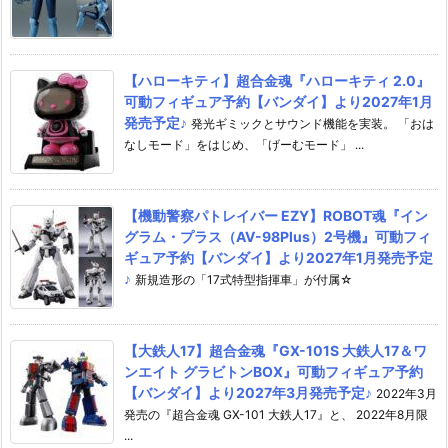
【ハローキティ】超合金魂『ハローキティ 2.0』
可動フィギュア予約【バンダイ】より2027年1月
発売予定♪
発光ギミックとサウンド機能を実装。 「おは
なしモード」をはじめ、「げーむモード」 ...
【機動警察パトレイバー EZY】ROBOT魂『イン
グラム・プラス（AV-98Plus）2号機』可動フィ
ギュア予約【バンダイ】より2027年1月発売予定
♪
新規造形の「17式特型指揮車」が付属☆
【大鉄人17】超合金魂『GX-101S 大鉄人17＆ワ
ンエイト グラビトンBOX』可動フィギュア予約
【バンダイ】より2027年3月発売予定♪
2022年3月
発売の『超合金魂 GX-101 大鉄人17』と、 2022年8月限
...