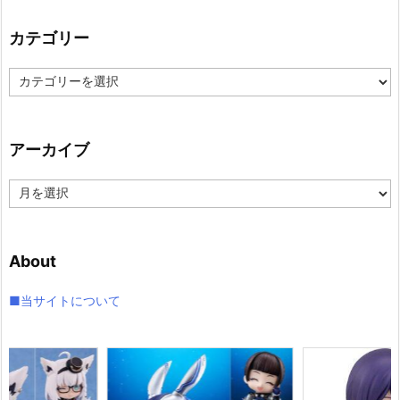
カテゴリー
カ
テ
ゴ
リ
アーカイブ
ー
ア
ー
カ
イ
About
ブ
■当サイトについて