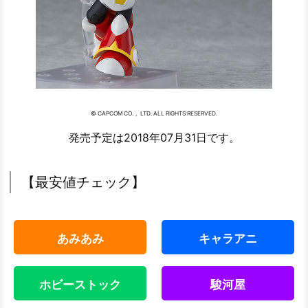
© CAPCOM CO.， LTD. ALL RIGHTS RESERVED.
発売予定は2018年07月31日です。
【最安値チェック】
あみあみ
キャラアニ
ホビーストック
駿河屋