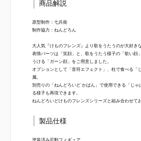
『レゼ 私服V
『バーサーカ
『アイギス2.
いせい セー
商品解説
er. べーしっ
ー/アルトリ
0』デフォル
ー衣装Ver.
く』デフォル
ア・キャスタ
メ可動フィギ
デフォルメ
メ可動フィギ
ー』デフォル
ュア予約【グ
動フィギュ
原型制作：七兵衛
ュア予約【グ
メ可動フィギ
ッドスマイル
予約【グッ
制作協力：ねんどろん
ッドスマイル
ュア予約【グ
カンパニー】
スマイルカ
カンパニー】
ッドスマイル
より2026年5
パニー】よ
より2026年8
カンパニー】
月発売予定♪
2026年4月
大人気『けものフレンズ』より歌をうたうのが大好き
月発売予定♪
2026年3月発
売予定☆
表情パーツは「笑顔」と、歌をうたう様子の「歌い顔」
売予定♪
うける「ガーン顔」をご用意しました。
オプションとして「音符エフェクト」、柱で食べる「
属。
別売りの「ねんどろいど かばん」で使用できる「じゃ
る様子も再現できます。
ねんどろいどけものフレンズシリーズと組み合わせてお
製品仕様
塗装済み可動フィギュア