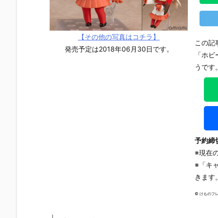
【その他の写真はコチラ】
この記
発売予定は2018年06月30日です。
「ホビ
うです
予約締
※現在
※「キ
きます
【チェンソー
【Fate/Gran
【ペルソナ３
【ホロライ
© けものフ
マン レゼ篇】
d Order】ね
リロード】ね
ブ】ねんど
ねんどろいど
んどろいど
んどろいど
いど『星街