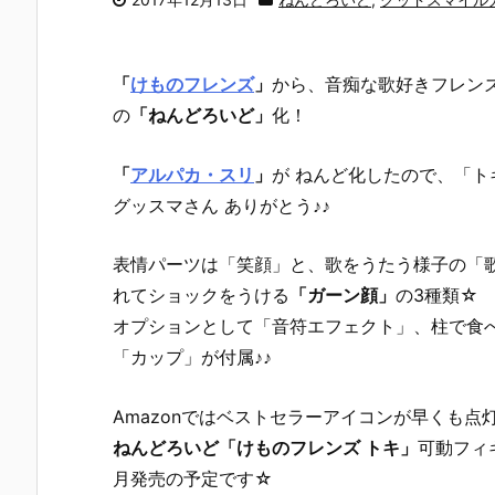
「
けものフレンズ
」
から、音痴な歌好きフレン
の
「ねんどろいど」
化！
「
アルパカ・スリ
」
が ねんど化したので、「ト
グッスマさん ありがとう♪♪
表情パーツは「笑顔」と、歌をうたう様子の「
れてショックをうける
「ガーン顔」
の3種類☆
オプションとして「音符エフェクト」、柱で食
「カップ」が付属♪♪
Amazonではベストセラーアイコンが早くも点
ねんどろいど「けものフレンズ トキ」
可動フィ
月発売の予定です☆