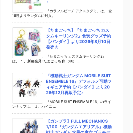
♪
『カラフルピーチ アクスタグミ』は、 全
15種よりランダムに封入。
【たまごっち】『たまごっち カス
タムキーリング2』食玩グッズ予約
【バンダイ】より2026年8月10日
発売☆
『たまごっち カスタムキーリング2』
は、 １、新種発見!!たまごっち 白（柄） ...
『機動戦士ガンダム MOBILE SUIT
ENSEMBLE 16』デフォルメ可動フ
ィギュア予約【バンダイ】より20
26年12月再販予定♪
『MOBILE SUIT ENSEMBLE 16』のライ
ンナップは、 １、ハイニ ...
【ガンプラ】FULL MECHANICS
1/100『ガンダムエアリアル』機動
戦士ガンダム 水星の魔女 プラモデ