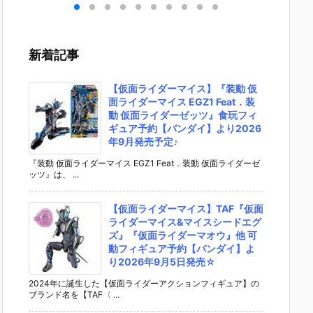
 ゆ
ブキ 洋服衣装
rst Descend
『レゼ 私服V
『バー
デフ
Ver.』デフォ
ant デフォル
er. べーしっ
ー/アル
動フ
ルメ可動フィ
メ可動フィギ
く』デフォル
ア・キ
予約
ギュア予約
ュア予約【マ
メ可動フィギ
ー』デ
新着記事
スマ
【グッドスマ
ックスファク
ュア予約【グ
メ可動
パニ
イルカンパニ
トリー】より
ッドスマイル
ュア予
02
ー】より202
2027年1月発
カンパニー】
ッドス
【仮面ライダーマイス】『装動 仮
売予
6年2月発売予
売予定♪
より2026年8
カンパ
面ライダーマイス EGZ1 Feat．装
定☆
月発売予定♪
2026
動 仮面ライダーゼッツ』食玩フィ
売予定♪
ギュア予約【バンダイ】より2026
年9月発売予定♪
『装動 仮面ライダーマイス EGZ1 Feat．装動 仮面ライダーゼ
ッツ』は、 ...
【仮面ライダーマイス】TAF『仮面
ライダーマイス&マイスシードエグ
ズ』『仮面ライダーマオウ』他 可
動フィギュア予約【バンダイ】よ
り2026年9月5日発売☆
2024年に誕生した【仮面ライダーアクションフィギュア】の
ブランド名を【TAF〈 ...