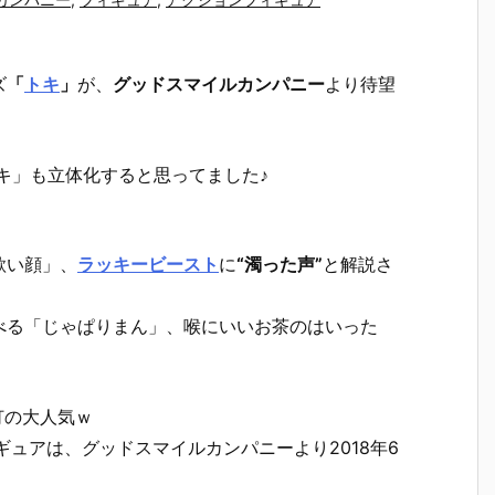
ズ
「
トキ
」
が、
グッドスマイルカンパニー
より待望
キ」も立体化すると思ってました♪
歌い顔」、
ラッキービースト
に
“濁った声”
と解説さ
べる「じゃぱりまん」、喉にいいお茶のはいった
灯の大人気ｗ
ギュアは、グッドスマイルカンパニーより2018年6