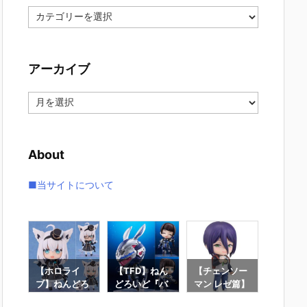
カ
テ
ゴ
リ
アーカイブ
ー
ア
ー
カ
イ
About
ブ
■当サイトについて
ん
【ホロライ
【TFD】ねん
【チェンソー
【Fate/
どろ
ブ】ねんどろ
どろいど『バ
マン レゼ篇】
d Orde
名唯
いど『白上フ
ニー』The Fi
ねんどろいど
んどろ