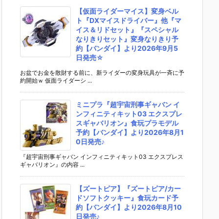
【仮面ライダーマイス】変身ベル
ト『DXマイスドライバー』他『マ
イス＆リドセット』『スペシャル
なりきりセット』変身なりきり予
約【バンダイ】より2026年9月5
日発売☆
お盆でお金を散財する前に、新ライダーの変身玩具が一斉に予
約開始ｗ 仮面ライダーシ ...
ミニプラ『超宇宙刑事ギャバン イ
ンフィニティキット03 エクスプレ
スギャバリオン』食玩プラモデル
予約【バンダイ】より2026年8月1
0日発売♪
『超宇宙刑事ギャバン インフィニティキット03 エクスプレス
ギャバリオン』の内容 ...
【ズートピア】『ズートピア/カー
ドソフトクッキー』食玩カード予
約【バンダイ】より2026年8月10
日発売♪