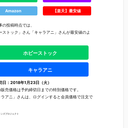
Amazon
【楽天】最安値
事の投稿時点では、
ーストック」さん「キャラアニ」さんが最安値のよ
。
ホビーストック
キャラアニ
切日：2018年1月23日（火）
の販売価格は予約締切日までの特別価格です。
ャラアニ」さんは、ログインすると会員価格で注文で
。
【チェンソー
【ヱヴァンゲ
【ヱヴァンゲ
【にじさ
レンズプロジェクト
ろ
マン レゼ篇】
リヲン新劇場
リヲン新劇場
じ】ねん
す
ねんどろいど
版】ねんどろ
版】ねんどろ
いど『椎