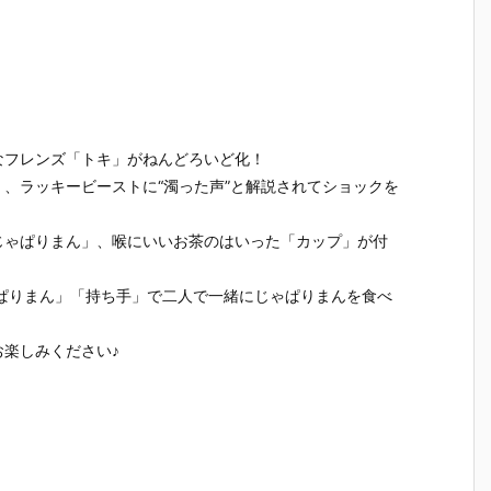
ラ
『レゼ』デフ
いど『式波・
いど『エヴァ
華（しいな
』
ォルメ可動フ
アスカ・ラン
ンゲリオン初
いか）』
可
ィギュア予約
グレー テスト
号機』デフォ
ォルメ可
ア
【グッドスマ
スーツVer.』
ルメ可動フィ
ィギュア
ド
イルカンパニ
デフォルメ可
ギュア予約
【グッド
ン
ー】より202
動フィギュア
【グッドスマ
イルカン
り
6年6月発売予
予約【グッド
イルカンパニ
ー】より2
発
定☆
スマイルカン
ー】より202
6年2月発
なフレンズ「トキ」がねんどろいど化！
パニー】より
6年5月発売予
定♪
、ラッキービーストに“濁った声”と解説されてショックを
2025年11月
定♪
発売予定♪
じゃぱりまん」、喉にいいお茶のはいった「カップ」が付
ぱりまん」「持ち手」で二人で一緒にじゃぱりまんを食べ
楽しみください♪