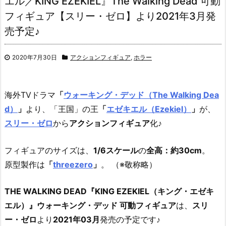
エル／KING EZEKIEL』The Walking Dead 可動
フィギュア【スリー・ゼロ】より2021年3月発
売予定♪
2020年7月30日
アクションフィギュア
,
ホラー
海外TVドラマ
「
ウォーキング・デッド（The Walking Dea
d）
」
より、
「王国」の王
「
エゼキエル（Ezekiel）
」
が、
スリー・ゼロ
から
アクションフィギュア
化♪
フィギュアのサイズは、
1/6スケール
の
全高：約30cm
。
原型製作は
「
threezero
」
。 （※敬称略）
THE WALKING DEAD『KING EZEKIEL（キング・エゼキ
エル）』ウォーキング・デッド 可動フィギュア
は、
スリ
ー・ゼロ
より
2021年03月
発売の予定です♪