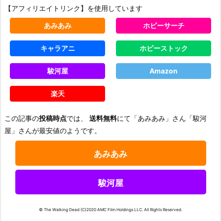
【アフィリエイトリンク】を使用しています
あみあみ
ホビーサーチ
キャラアニ
ホビーストック
駿河屋
Amazon
楽天
この記事の
投稿時点
では、
送料無料
にて「あみあみ」さん「駿河
屋」さんが最安値のようです。
あみあみ
駿河屋
© The Walking Dead (C)2020 AMC Film Holdings LLC. All Rights Reserved.