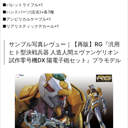
■パレットライフル×1
■ハンドパーツ(左右)×各7種
■アンビリカルケーブル×1
■リアリスティックデカール×1
サンプル写真レヴュー｜【再販】RG『汎用
ヒト型決戦兵器 人造人間エヴァンゲリオン
試作零号機DX 陽電子砲セット』プラモデル