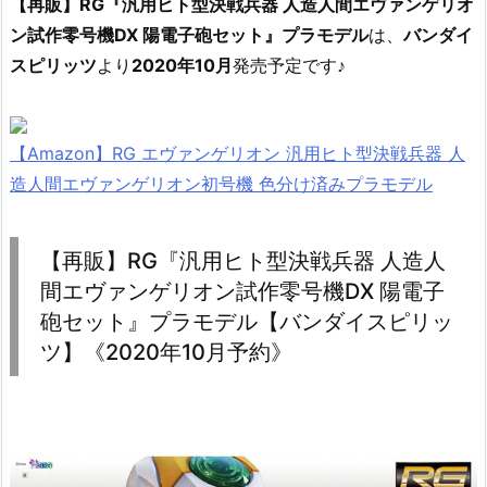
【再販】RG『汎用ヒト型決戦兵器 人造人間エヴァンゲリオ
ン試作零号機DX 陽電子砲セット』プラモデル
は、
バンダイ
スピリッツ
より
2020年10月
発売予定です♪
【Amazon】RG エヴァンゲリオン 汎用ヒト型決戦兵器 人
造人間エヴァンゲリオン初号機 色分け済みプラモデル
【再販】RG『汎用ヒト型決戦兵器 人造人
間エヴァンゲリオン試作零号機DX 陽電子
砲セット』プラモデル【バンダイスピリッ
ツ】《2020年10月予約》