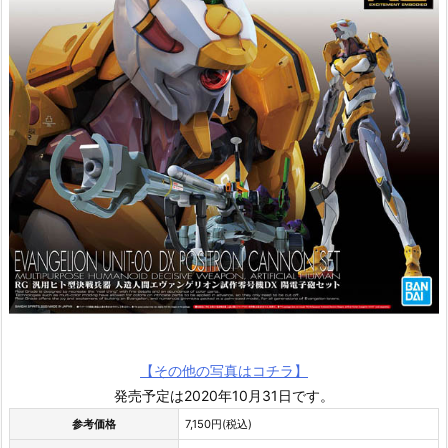
【その他の写真はコチラ】
発売予定は2020年10月31日です。
参考価格
7,150円(税込)