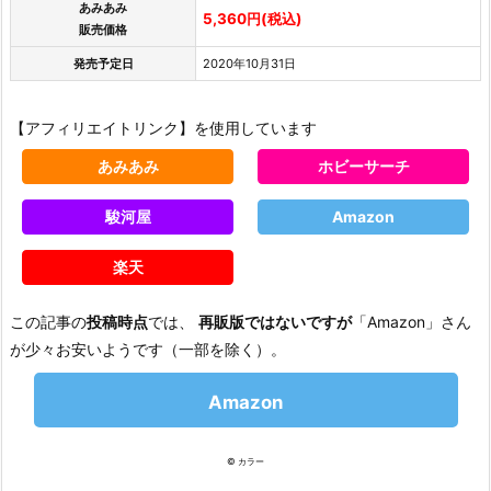
あみあみ
5,360円(税込)
販売価格
発売予定日
2020年10月31日
【アフィリエイトリンク】を使用しています
あみあみ
ホビーサーチ
駿河屋
Amazon
楽天
この記事の
投稿時点
では、
再販版ではないですが
「Amazon」さん
が少々お安いようです（一部を除く）。
Amazon
© カラー