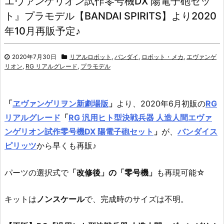
エヴァンゲリオン試作零号機DX 陽電子砲セッ
ト』プラモデル【BANDAI SPIRITS】より2020
年10月再販予定♪
2020年7月30日
リアルロボット
,
バンダイ
,
ロボット・メカ
,
エヴァンゲ
リオン
,
RG リアルグレード
,
プラモデル
「
ヱヴァンゲリヲン新劇場版
」
より、2020年6月初販の
RG
リアルグレード
「
RG 汎用ヒト型決戦兵器 人造人間エヴァ
ンゲリオン試作零号機DX 陽電子砲セット
」
が、
バンダイス
ピリッツ
から早くも再販♪
パーツの選択式で
「改修後」の「零号機」
も再現可能☆
キットは
ノンスケール
で、完成時のサイズは不明。