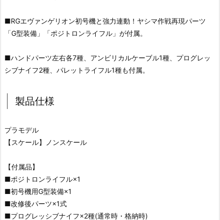
■RGエヴァンゲリオン初号機と強力連動！ヤシマ作戦再現パーツ
「G型装備」「ポジトロンライフル」が付属。
■ハンドパーツ左右各7種、アンビリカルケーブル1種、プログレッ
シブナイフ2種、パレットライフル1種も付属。
製品仕様
プラモデル
【スケール】ノンスケール
【付属品】
■ポジトロンライフル×1
■初号機用G型装備×1
■改修後パーツ×1式
■プログレッシブナイフ×2種(通常時・格納時)