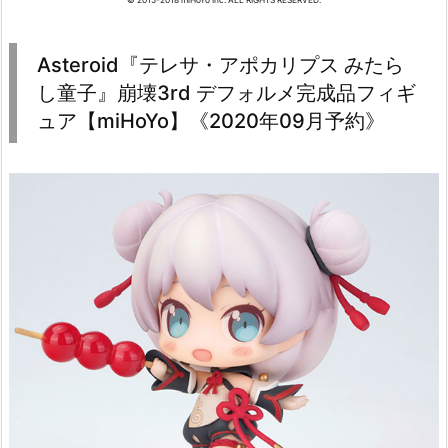
© 2015-2018 miHoYo Inc. ALL RIGHTS RESERVED.
Asteroid『テレサ・アポカリプス みたら
し童子』崩壊3rd デフォルメ完成品フィギ
ュア【miHoYo】《2020年09月予約》