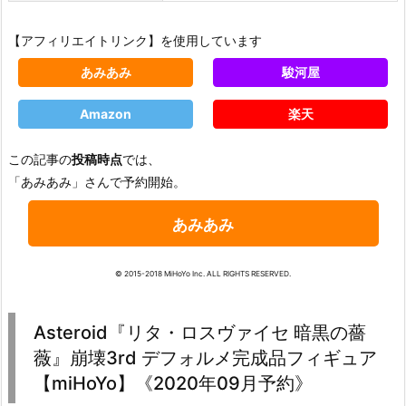
【アフィリエイトリンク】を使用しています
あみあみ
駿河屋
Amazon
楽天
この記事の
投稿時点
では、
「あみあみ」さんで予約開始。
あみあみ
© 2015-2018 MiHoYo Inc. ALL RIGHTS RESERVED.
Asteroid『リタ・ロスヴァイセ 暗黒の薔
薇』崩壊3rd デフォルメ完成品フィギュア
【miHoYo】《2020年09月予約》