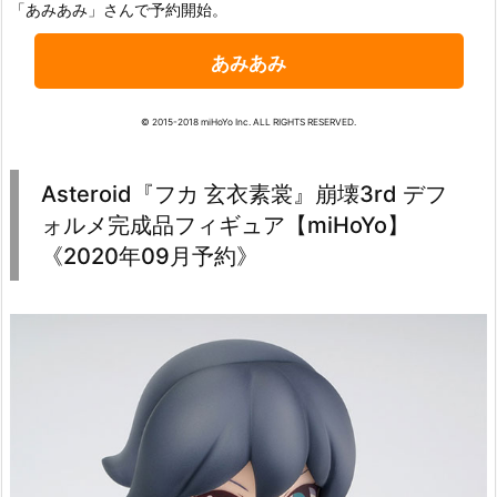
「あみあみ」さんで予約開始。
あみあみ
© 2015-2018 miHoYo Inc. ALL RIGHTS RESERVED.
Asteroid『フカ 玄衣素裳』崩壊3rd デフ
ォルメ完成品フィギュア【miHoYo】
《2020年09月予約》