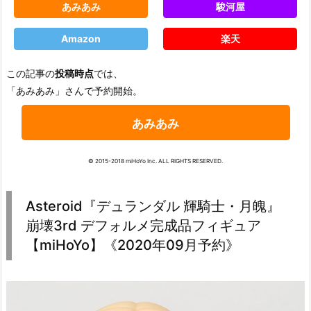
あみあみ
駿河屋
Amazon
楽天
この記事の
投稿時点
では、
「あみあみ」さんで予約開始。
あみあみ
© 2015-2018 miHoYo Inc. ALL RIGHTS RESERVED.
Asteroid『デュランダル 輝騎士・月魄』
崩壊3rd デフォルメ完成品フィギュア
【miHoYo】《2020年09月予約》