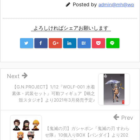
Posted by
admin@mh@wp
よろしければシェアお願いします
B!
Next
【G.N.PROJECT】1/12『WOLF-001 水着
素体・武装セット』可動フィギュア【蝸之
殼スタジオ】より2021年3月発売予定♪
Prev
【鬼滅の刃】ガシャポン『鬼滅の刃 すわら
せ隊』10個入りBOX【バンダイ】より202