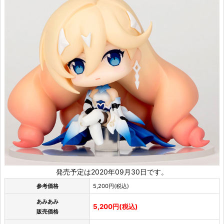
発売予定は2020年09月30日です。
参考価格
5,200円(税込)
あみあみ
5,200円(税込)
販売価格