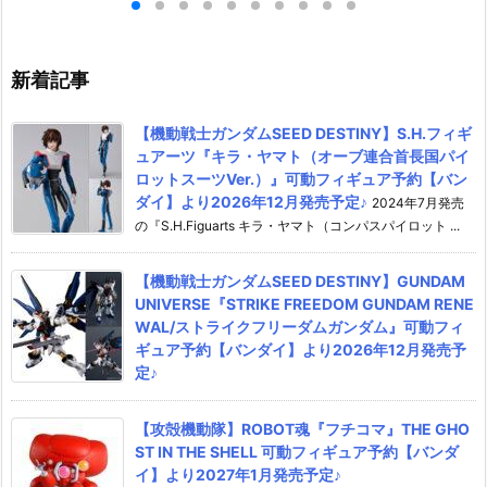
新着記事
【機動戦士ガンダムSEED DESTINY】S.H.フィギ
ュアーツ『キラ・ヤマト（オーブ連合首長国パイ
ロットスーツVer.）』可動フィギュア予約【バン
ダイ】より2026年12月発売予定♪
2024年7月発売
の『S.H.Figuarts キラ・ヤマト（コンパスパイロット ...
【機動戦士ガンダムSEED DESTINY】GUNDAM
UNIVERSE『STRIKE FREEDOM GUNDAM RENE
WAL/ストライクフリーダムガンダム』可動フィ
ギュア予約【バンダイ】より2026年12月発売予
定♪
【攻殻機動隊】ROBOT魂『フチコマ』THE GHO
ST IN THE SHELL 可動フィギュア予約【バンダ
イ】より2027年1月発売予定♪