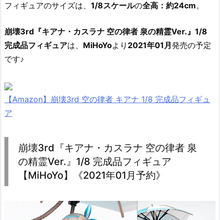
フィギュアのサイズは、
1/8スケール
の
全高：約24cm
。
崩壊3rd『キアナ・カスラナ 空の律者 泉の精霊Ver.』1/8
完成品フィギュア
は、
MiHoYo
より
2021年01月
発売の予定
です♪
【Amazon】崩壊3rd 空の律者 キアナ 1/8 完成品フィギュ
ア
崩壊3rd『キアナ・カスラナ 空の律者 泉
の精霊Ver.』1/8 完成品フィギュア
【MiHoYo】《2021年01月予約》