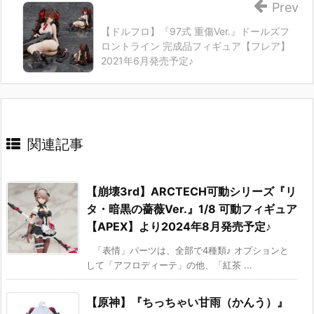
Prev
【ドルフロ】『97式 重傷Ver.』ドールズフ
ロントライン 完成品フィギュア【フレア】
2021年6月発売予定♪
関連記事
【崩壊3rd】ARCTECH可動シリーズ『リ
タ・暗黒の薔薇Ver.』1/8 可動フィギュア
【APEX】より2024年8月発売予定♪
「表情」パーツは、全部で4種類♪ オプションと
して「アフロディーテ」の他、「紅茶 ...
【原神】『ちっちゃい甘雨（かんう）』