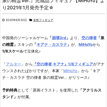
泉の精霊Ver.』完成品フィギュア【MiHoYo】よ
り2021年1月発売予定☆
2020年6月30日
女性フィギュア
中国発のソーシャルゲーム
「
崩壊3rd
」
より、
空の律者
「泉
の精霊」
スキンの
「
キアナ・カスラナ
」
が、
MiHoYo
から
1/8スケール
で立体化♪
「
アルター
」から
『空の律者 キアナ』1/8フィギュア
がアナ
ウンスされたばかりですが、本家「
MiHoYo
」から「キア
ナ・カスラナ 空の律者 泉の精霊Ver.」がリリース♪
予約特典
として「原画イラスト」を使用した
「アクリルス
タンド」
が付属。