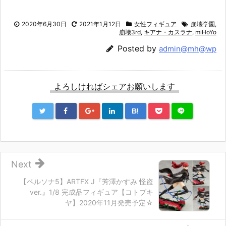
2020年6月30日
2021年1月12日
女性フィギュア
崩壊学園
,
崩壊3rd
,
キアナ・カスラナ
,
miHoYo
Posted by
admin@mh@wp
よろしければシェアお願いします
B!
Next
【ペルソナ5】ARTFX J『芳澤かすみ 怪盗
ver.』1/8 完成品フィギュア【コトブキ
ヤ】2020年11月発売予定☆