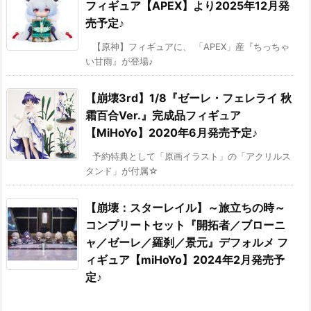
フィギュア【APEX】より2025年12月発
売予定♪
【原神】フィギュアに、 「APEX」産『ちっちゃ
い甘雨』が登場♪
【崩壊3rd】1/8『ゼーレ・フェレライ 秋
霜百合Ver.』完成品フィギュア
【MiHoYo】2020年6月発売予定♪
予約特典として「原画イラスト」の「アクリルス
タンド」が付属☆
【崩壊：スターレイル】～旅立ちの時～
コンプリートセット『開拓者／ブローニ
ャ／ゼーレ／羅刹／景元』デフォルメ フ
ィギュア【miHoYo】2024年2月発売予
定♪