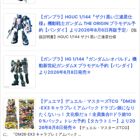
【ガンプラ】HGUC 1/144『ザクI 黒い三連星仕
様』機動戦士ガンダム THE ORIGIN プラモデル予
約【バンダイ】より2026年8月6日再販予定♪
【取
扱説明書】HGUC 1/144 ザクI 黒い三連星仕様
【ガンプラ】HG 1/144『ガンダムレオパルド』機
動新世紀ガンダムX プラモデル予約【バンダイ】
より2026年8月8日発売☆
【デュエマ】デュエル・マスターズTCG『DM26
-EX3 キャラプレミアムパック ドラゴン娘になり
たくないっ！ 文化祭だョ！全員集合!!ドラ娘10
0％パック』トレカ予約【タカラトミー】より20
26年8月8日発売☆
【デュエル・マスターズTCG】
に、 『DM26-EX3 キャラプレミアムパック ...