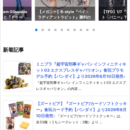
am GQuuuuu
【メガニケ】B-style『ベイ –
【TFD】1/7『
aらいと『ドゥー・
ラディアントラビット』勝利の
ト・バニー』The F
ロットスーツVe
女神：NIKKE 1/4 フィギュア予
dant 完成品フ
ア予約【メガハウ
約【フリーイング】より2026
【マックスファ
6年7月発売予定♪
年12月発売予定☆
2027年7月発
新着記事
ミニプラ『超宇宙刑事ギャバン インフィニティキ
ット03 エクスプレスギャバリオン』食玩プラモ
デル予約【バンダイ】より2026年8月10日発売♪
『超宇宙刑事ギャバン インフィニティキット03 エクスプ
レスギャバリオン』の内容 ...
【ズートピア】『ズートピア/カードソフトクッキ
ー』食玩カード予約【バンダイ】より2026年8月
10日発売♪
『ズートピア/カードソフトクッキー』は、
全33種（うちシークレット：2種）より ...