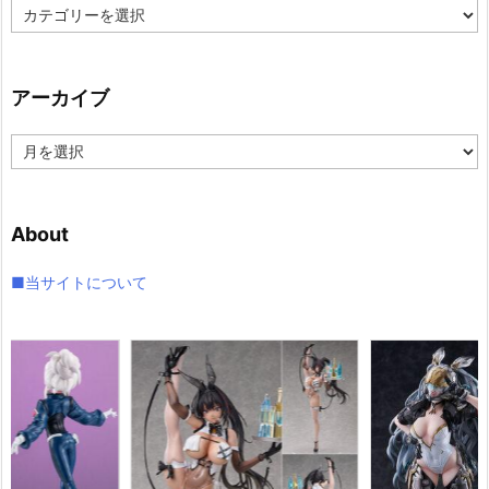
カ
テ
ゴ
リ
アーカイブ
ー
ア
ー
カ
イ
About
ブ
■当サイトについて