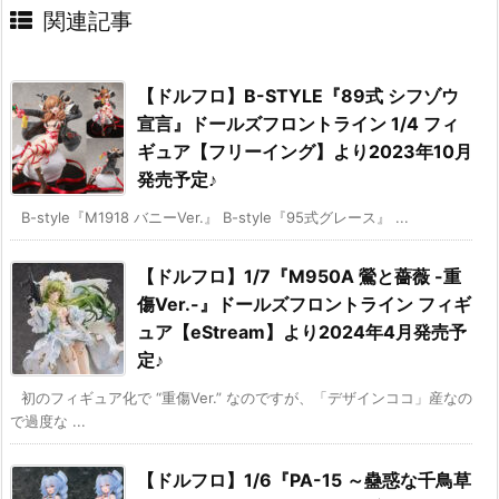
関連記事
【ドルフロ】B-STYLE『89式 シフゾウ
宣言』ドールズフロントライン 1/4 フィ
ギュア【フリーイング】より2023年10月
発売予定♪
B-style『M1918 バニーVer.』 B-style『95式グレース』 ...
【ドルフロ】1/7『M950A 鶯と薔薇 -重
傷Ver.-』ドールズフロントライン フィギ
ュア【eStream】より2024年4月発売予
定♪
初のフィギュア化で “重傷Ver.” なのですが、「デザインココ」産なの
で過度な ...
【ドルフロ】1/6『PA-15 ～蠱惑な千鳥草