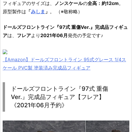
フィギュアのサイズは、
ノンスケール
の
全高：約12cm
。
原型製作は
「
みしま
」
。 （※敬称略）
ドールズフロントライン『97式 重傷Ver.』完成品フィギュ
ア
は、
フレア
より
2021年06月
発売の予定です♪
【Amazon】ドールズフロントライン 95式グレース 1/4ス
ケール PVC製 塗装済み完成品フィギュア
ドールズフロントライン『97式 重傷
Ver.』完成品フィギュア【フレア】
《2021年06月予約》