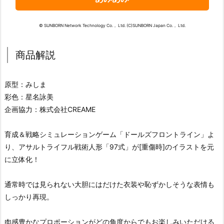
© SUNBORN Network Technology Co.， Ltd. (C)SUNBORN Japan Co.， Ltd.
商品解説
原型：みしま
彩色：星名詠美
企画協力：株式会社CREAME
育成＆戦略シミュレーションゲーム「ドールズフロントライン」よ
り、アサルトライフル戦術人形「97式」が[重傷時]のイラストを元
に立体化！
通常時では見られない大胆にはだけた衣装や恥ずかしそうな表情も
しっかり再現。
肉感豊かなプロポーションがどの角度からでもお楽しみいただける