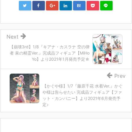
B!
Next
【崩壊3rd】1/8『キアナ・カスラナ 空の律
者 泉の精霊Ver.』完成品フィギュア【MiHo
Yo】より2021年1月発売予定☆
Prev
【かぐや様】1/7『藤原千花 水着Ver.』かぐ
や様は告らせたい 完成品フィギュア【ファ
ット・カンパニー】より2021年6月発売予
定♪