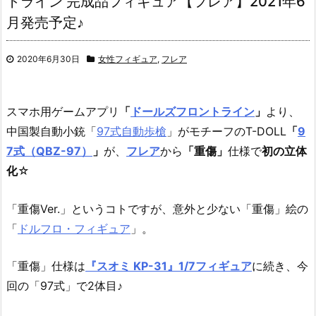
トライン 完成品フィギュア【フレア】2021年6
月発売予定♪
2020年6月30日
女性フィギュア
,
フレア
スマホ用ゲームアプリ
「
ドールズフロントライン
」
より、
中国製自動小銃「
97式自動歩槍
」がモチーフのT-DOLL
「
9
7式（QBZ-97）
」
が、
フレア
から
「重傷」
仕様で
初の立体
化
☆
「重傷Ver.」というコトですが、意外と少ない「重傷」絵の
「
ドルフロ・フィギュア
」。
「重傷」仕様は
『スオミ KP-31』1/7フィギュア
に続き、今
回の「97式」で2体目♪