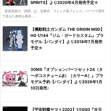
SPIRITS】より2020年4月発売予定☆
新規造形の「頭部」は、交換式「コミック版フェイス」パーツで原作
で見せた表情も再現 ...
【機動戦士ガンダム THE ORIGIN MSD】
HG 1/144『ジム・ガードカスタム』プラ
モデル【バンダイ】より2018年7月発売
予定☆
30MS『オプションパーツセット24（タ
ーボコスチュームβ）［カラーA］』プラ
モデル予約【バンダイ】より2026年1月
10日発売♪
【宇宙戦艦ヤマト2202】1/1000『次元