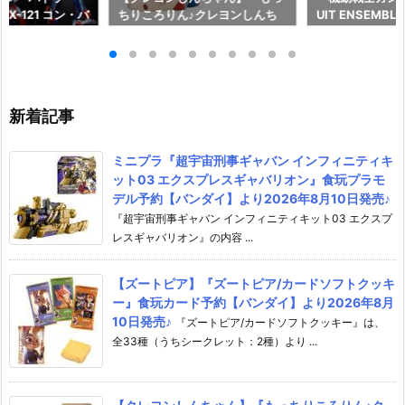
X-121 コン・バ
ちりころりん♪クレヨンしんち
UIT ENSEMBL
形合体フィギュ
ゃん2』食玩フィギュア予約
メ可動フィギュ
イ】より2027
【バンダイ】より2026年8月1
イ】より2026年
♪
0日発売♪
新着記事
ミニプラ『超宇宙刑事ギャバン インフィニティキ
ット03 エクスプレスギャバリオン』食玩プラモ
デル予約【バンダイ】より2026年8月10日発売♪
『超宇宙刑事ギャバン インフィニティキット03 エクスプ
レスギャバリオン』の内容 ...
【ズートピア】『ズートピア/カードソフトクッキ
ー』食玩カード予約【バンダイ】より2026年8月
10日発売♪
『ズートピア/カードソフトクッキー』は、
全33種（うちシークレット：2種）より ...