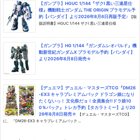
【ガンプラ】HGUC 1/144『ザクI 黒い三連星仕
様』機動戦士ガンダム THE ORIGIN プラモデル予
約【バンダイ】より2026年8月6日再販予定♪
【取
扱説明書】HGUC 1/144 ザクI 黒い三連星仕様
【ガンプラ】HG 1/144『ガンダムレオパルド』機
動新世紀ガンダムX プラモデル予約【バンダイ】
より2026年8月8日発売☆
【デュエマ】デュエル・マスターズTCG『DM26
-EX3 キャラプレミアムパック ドラゴン娘になり
たくないっ！ 文化祭だョ！全員集合!!ドラ娘10
0％パック』トレカ予約【タカラトミー】より20
26年8月8日発売☆
【デュエル・マスターズTCG】
に、 『DM26-EX3 キャラプレミアムパック ...