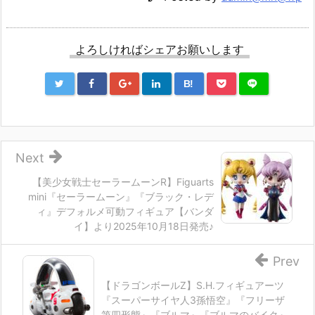
よろしければシェアお願いします
B!
Next
【美少女戦士セーラームーンR】Figuarts
mini『セーラームーン』『ブラック・レデ
ィ』デフォルメ可動フィギュア【バンダ
イ】より2025年10月18日発売♪
Prev
【ドラゴンボールZ】S.H.フィギュアーツ
『スーパーサイヤ人3孫悟空』『フリーザ
第四形態』『ブルマ』『ブルマのバイク』