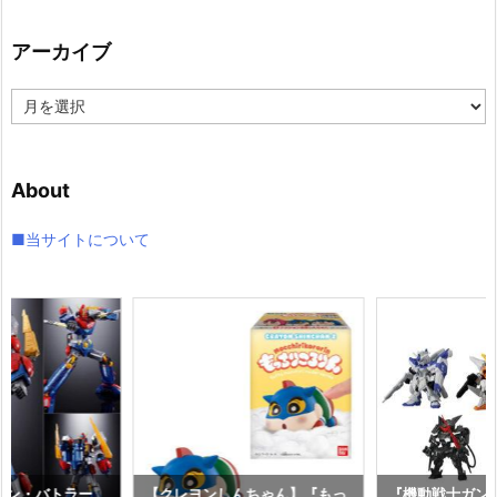
ゴ
リ
アーカイブ
ー
ア
ー
カ
イ
About
ブ
■当サイトについて
コン・バトラー
【クレヨンしんちゃん】『もっ
『機動戦士ガンダム