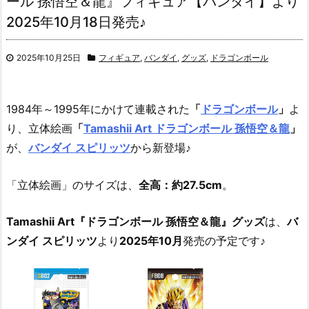
ール 孫悟空＆龍』フィギュア【バンダイ】より
2025年10月18日発売♪
2025年10月25日
フィギュア
,
バンダイ
,
グッズ
,
ドラゴンボール
1984年～1995年にかけて連載された
「
ドラゴンボール
」
よ
り、立体絵画
「
Tamashii Art ドラゴンボール 孫悟空＆龍
」
が、
バンダイ スピリッツ
から新登場♪
「立体絵画」のサイズは、
全高：約27.5cm
。
Tamashii Art『ドラゴンボール 孫悟空＆龍』グッズ
は、
バ
ンダイ スピリッツ
より
2025年10月
発売の予定です♪