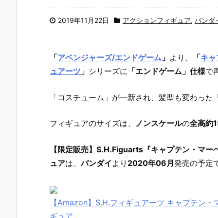
2019年11月22日
アクションフィギュア
,
バンダ
「
アベンジャーズ/エンドゲーム
」
より、
「
キャ
ュアーツ
」
シリーズに
「エンドゲーム」仕様
で
「コスチューム」が一新され、髪型も変わった
フィギュアのサイズは、
ノンスケール
の
全高約1
【限定販売】S.H.Figuarts『キャプテン
ュア
は、
バンダイ
より
2020年06月
発売の予定で
【Amazon】S.H.フィギュアーツ キャプテン・マ
ギュア