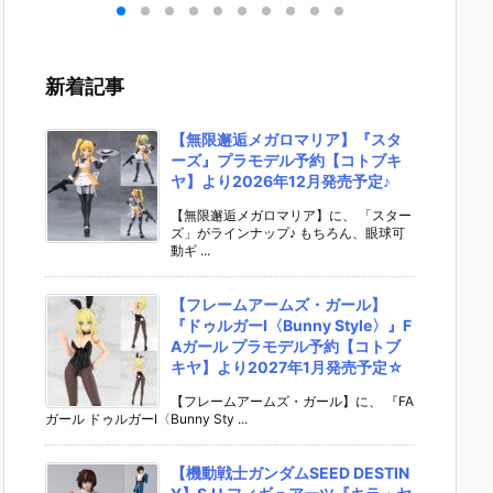
キリ
イダーゼッツ
S.H.フィギュ
UNDAM UNI
マ』THE
 バ
AGT5 Feat.
アーツ『キ
VERSE『ST
OST IN
th
装動 仮面ライ
ラ・ヤマト
RIKE FREED
SHELL
変形
ダーガッチャ
（オーブ連合
OM GUNDA
ィギュ
新着記事
ア予
ード』食玩フ
首長国パイロ
M RENEWA
【バン
ダ
ィギュア予約
ットスーツVe
L/ストライク
より202
02
【バンダイ】
r.）』可動フ
フリーダムガ
月発売予
【無限邂逅メガロマリア】『スタ
売予
より2026年8
ィギュア予約
ンダム』可動
ーズ』プラモデル予約【コトブキ
月3日発売♪
【バンダイ】
フィギュア予
ヤ】より2026年12月発売予定♪
より2026年1
約【バンダ
2月発売予定♪
イ】より202
【無限邂逅メガロマリア】に、 「スター
ズ」がラインナップ♪ もちろん、眼球可
6年12月発売
動ギ ...
予定♪
【フレームアームズ・ガール】
『ドゥルガーI〈Bunny Style〉』F
Aガール プラモデル予約【コトブ
キヤ】より2027年1月発売予定☆
【フレームアームズ・ガール】に、 『FA
ガール ドゥルガーI〈Bunny Sty ...
【機動戦士ガンダムSEED DESTIN