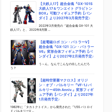
【大鉄人17】超合金魂『GX-101S
大鉄人17＆ワンエイト グラビトン
BOX』可動フィギュア予約【バン
ダイ】より2027年3月発売予定♪
2022年3月発売の『超合金魂 GX-101 大
鉄人17』と、 2022年8月限 ...
【超電磁ロボ コン・バトラーV】
超合金魂『GX-121 コン・バトラー
V6』変形合体フィギュア予約【バ
ンダイ】より2027年2月発売予定♪
う～ん、なんでこんなの出したんだろ
う？
【超時空要塞マクロス】オリジ
ン・オブ・バルキリー『VF-1J バ
ルキリー45th Anniv.』変形フィギ
ュア予約【バンダイ】より2027年
1月発売予定♪
1982年に「タカトクトイス」から発売された『1/55 バトロイ
ド バルキリーV ...