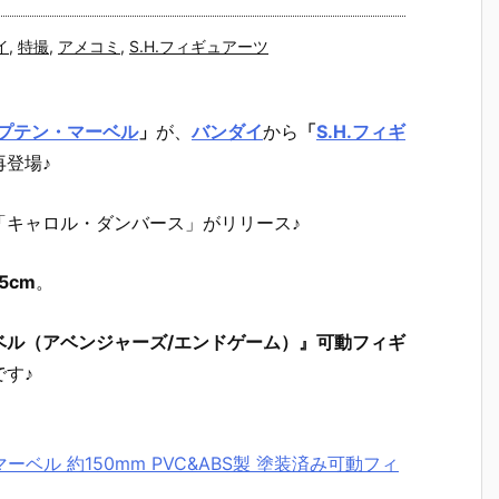
イ
,
特撮
,
アメコミ
,
S.H.フィギュアーツ
プテン・マーベル
」
が、
バンダイ
から
「
S.H.フィギ
再登場♪
「キャロル・ダンバース」がリリース♪
5cm
。
・マーベル（アベンジャーズ/エンドゲーム）』可動フィギ
す♪
ーベル 約150mm PVC&ABS製 塗装済み可動フィ