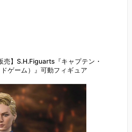
魂『イングラ
人17＆ワンエ
魂『GX-121
ブ・バル
予
ム・プラス
イト グラビト
コン・バトラ
ー『VF-1J
（AV-98Plu
ンBOX』可動
ーV6』変形
ルキリー45
2
s）2号機』可
フィギュア予
合体フィギュ
Anniv.』
予
動フィギュア
約【バンダ
ア予約【バン
フィギュ
予約【バンダ
イ】より202
ダイ】より20
約【バン
イ】より202
7年3月発売予
27年2月発売
イ】より2
7年1月発売予
定♪
予定♪
7年1月発
定♪
定♪
S.H.Figuarts『キャプテン・
ンドゲーム）』可動フィギュア