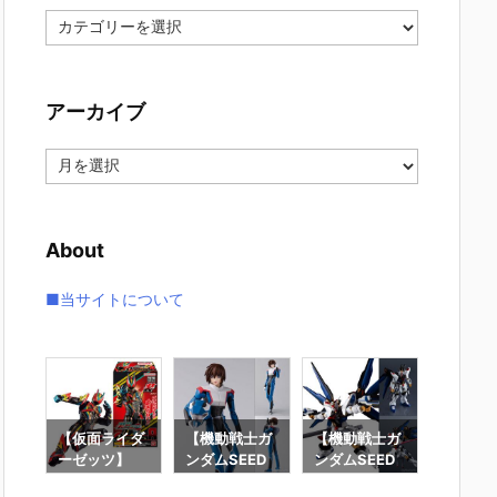
カ
テ
ゴ
リ
アーカイブ
ー
ア
ー
カ
イ
About
ブ
■当サイトについて
要塞
【仮面ライダ
【機動戦士ガ
【機動戦士ガ
【攻殻
】オ
ーゼッツ】
ンダムSEED
ンダムSEED
隊】RO
オ
『装動 仮面ラ
DESTINY】
DESTINY】G
魂『フ