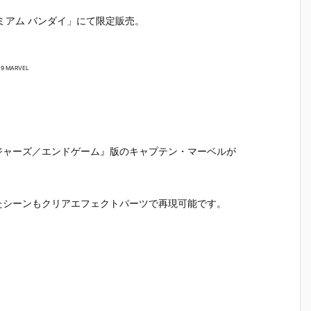
ミアム バンダイ」にて限定販売。
19 MARVEL
ジャーズ／エンドゲーム』版のキャプテン・マーベルが
たシーンもクリアエフェクトパーツで再現可能です。
テ
【機動警察パ
【大鉄人17】
【超電磁ロボ
【超時空
魂
トレイバー E
超合金魂『G
コン・バトラ
マクロス
テ
ZY】ROBOT
X-101S 大鉄
ーV】超合金
リジン・