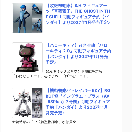
【攻殻機動隊】S.H.フィギュアー
ツ『草薙素子』THE GHOST IN TH
E SHELL 可動フィギュア予約【バ
ンダイ】より2027年1月発売予定♪
【ハローキティ】超合金魂『ハロ
ーキティ 2.0』可動フィギュア予約
【バンダイ】より2027年1月発売
予定♪
発光ギミックとサウンド機能を実装。
「おはなしモード」をはじめ、「げーむモード」 ...
【機動警察パトレイバー EZY】RO
BOT魂『イングラム・プラス（AV
-98Plus）2号機』可動フィギュア
予約【バンダイ】より2027年1月
発売予定♪
新規造形の「17式特型指揮車」が付属☆