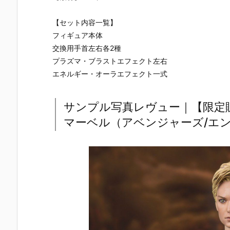
UNDAM UNI
マ』THE GH
『草薙素子』
ィ 2.0』可動
VERSE『ST
OST IN THE
THE GHOST
フィギュア
RIKE FREED
SHELL 可動フ
IN THE SHEL
約【バンダ
【セット内容一覧】
OM GUNDA
ィギュア予約
L 可動フィギ
イ】より20
フィギュア本体
M RENEWA
【バンダイ】
ュア予約【バ
7年1月発売
交換用手首左右各2種
L/ストライク
より2027年1
ンダイ】より
定♪
フリーダムガ
月発売予定♪
2027年1月発
プラズマ・ブラストエフェクト左右
ンダム』可動
売予定♪
エネルギー・オーラエフェクト一式
フィギュア予
約【バンダ
イ】より202
サンプル写真レヴュー｜【限定販売】
6年12月発売
予定♪
マーベル（アベンジャーズ/エ