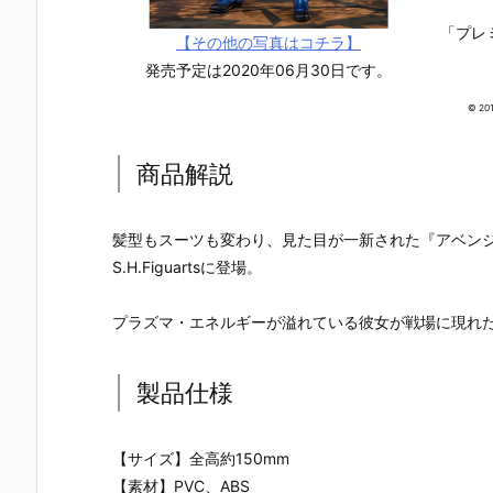
「プレ
【その他の写真はコチラ】
発売予定は2020年06月30日です。
© 20
商品解説
髪型もスーツも変わり、見た目が一新された『アベン
S.H.Figuartsに登場。
プラズマ・エネルギーが溢れている彼女が戦場に現れ
製品仕様
【機動戦士ガ
【攻殻機動
【攻殻機動
【ハローキ
ンダムSEED
隊】ROBOT
隊】S.H.フィ
ィ】超合金
【サイズ】全高約150mm
DESTINY】G
魂『フチコ
ギュアーツ
『ハローキ
【素材】PVC、ABS