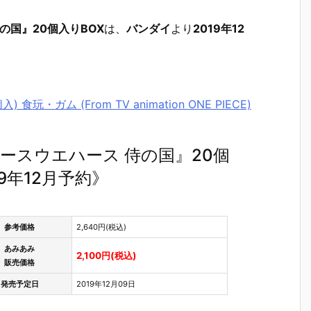
侍の国』20個入りBOX
は、
バンダイ
より
2019年12
玩・ガム (From TV animation ONE PIECE)
ンピースウエハース 侍の国』20個
9年12月予約》
参考価格
2,640円(税込)
あみあみ
2,100円(税込)
販売価格
【サンリオ】
【ちいかわ】
【コメダ珈琲
【マイン
発売予定日
2019年12月09日
ご
『サンリオキ
『ちいかわ ホ
店】『コメダ
フト】『
だ
ャラクターズ
イップマグ ボ
珈琲店 マスコ
ンクラフト