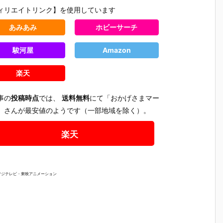
食
バルーンポッ
ーロつき』食
ット＆シロノ
スコット
ィリエイトリンク】を使用しています
ア
プチャーム&
玩グッズ予約
ワール風味チ
スケット
ダ
グミ』食玩グ
【バンダイ】
ョコボーロ』
玩マスコ
あみあみ
ホビーサーチ
2
ッズ予約【バ
より2026年8
食玩グッズ予
予約【バ
発
ンダイ】より
月3日発売♪
約【バンダ
イ】より2
2026年8月3
イ】より202
6年7月27
駿河屋
Amazon
日発売♪
6年7月27日
発売♪
発売♪
楽天
事の
投稿時点
では、
送料無料
にて「おかげさまマー
」さんが最安値のようです（一部地域を除く）。
楽天
フジテレビ・東映アニメーション