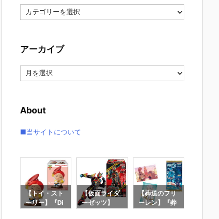
カ
テ
ゴ
リ
アーカイブ
ー
ア
ー
カ
イ
About
ブ
■当サイトについて
クラ
【トイ・スト
【仮面ライダ
【葬送のフリ
【鬼滅
マイ
ーリー】『Di
ーゼッツ】
ーレン】『葬
にふぉ
 マ
sney Friends
『装動 仮面ラ
送のフリーレ
しょん