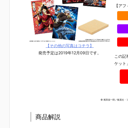
ン カードソフ
の刃 ディフォ
ィチャーム S
ちどーる』
【アフ
トクッキー』
ルメシールウ
KZOO（スキ
玩フィギュ
食玩カード予
エハース 其ノ
ズー）』食玩
予約【バン
約【バンダ
十五』食玩シ
グッズ予約
イ】より20
イ】より202
ール予約【バ
【バンダイ】
6年8月3日
6年8月3日発
ンダイ】より
より2026年8
売♪
売♪
2026年8月3
月3日発売♪
日発売♪
【その他の写真はコチラ】
発売予定は2019年12月09日です。
この記
ケット
© 尾田栄一郎／集英社・
商品解説