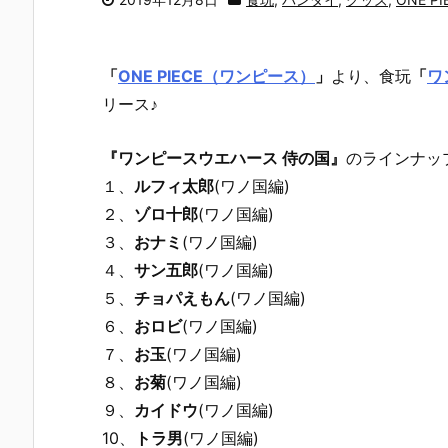
「
ONE PIECE（ワンピース）
」
より、
食玩
「
ワ
リース♪
『ワンピースウエハース 侍の国』
のラインナッ
１、
ルフィ太郎
(ワノ国編)
２、
ゾロ十郎
(ワノ国編)
３、
おナミ
(ワノ国編)
４、
サン五郎
(ワノ国編)
５、
チョパえもん
(ワノ国編)
６、
おロビ
(ワノ国編)
７、
お玉
(ワノ国編)
８、
お菊
(ワノ国編)
９、
カイドウ
(ワノ国編)
10、
トラ男
(ワノ国編)