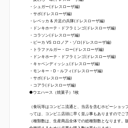
・シュガー(ドレスローザ編)
・サボ(ドレスローザ編)
・レベッカ & 片足の兵隊(ドレスローザ編)
・ドンキホーテ・ドフラミンゴ(ドレスローザ編)
・コラソン(ドレスローザ編)
・ピーカ VS ロロノア・ゾロ(ドレスローザ編)
・トラファルガー・ロー(ドレスローザ編)
・ドンキホーテ・ドフラミンゴ(ドレスローザ編)
・キャベンディッシュ(ドレスローザ編)
・モンキー・D・ルフィ(ドレスローザ編)
・サボ(ドレスローザ編)
・コアラ(ドレスローザ編)
●ウエハース（焼菓子）1枚
（食玩等はコンビニ流通と、当店を含むホビーショッ
っては、コンビニ店頭に早く並ぶ事もありますのでご
（種類数は、生産商品全体での総種類数となります。
全種揃えるために必要な購入数は異なります）