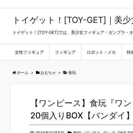
トイゲット！[TOY-GET]｜
トイゲット！[TOY-GET]では、美少女フィギュア・ガンプ
女性フィギュア
フィギュア
ロボット・メカ
特
ホーム
>
おもちゃ
>
食玩
【ワンピース】食玩『ワン
20個入りBOX【バンダイ】
2019年12月8日
食玩
,
バンダイ
,
グッズ
,
ONE PI