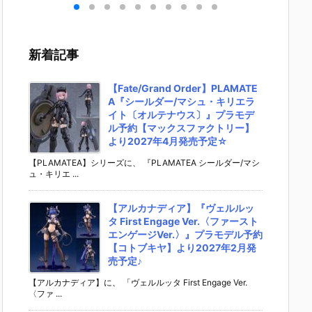
＆ビ
9 TOY STOR
イダーゼッツ
ン カードソフ
の刃 デ
』食
Y 5』食玩フ
AGT5 Feat.
トクッキー』
ルメシ
ット
ィギュア予約
装動 仮面ライ
食玩カード予
エハース
ンダ
【バンダイ】
ダーガッチャ
約【バンダ
十五』
新着記事
02
より2026年7
ード』食玩フ
イ】より202
ール予
日
月27日発売♪
ィギュア予約
6年8月3日発
ンダイ
【バンダイ】
売♪
2026年
【Fate/Grand Order】PLAMATE
より2026年8
日発売♪
A『シールダー/マシュ・キリエラ
月3日発売♪
イト〔オルテナウス〕』プラモデ
ル予約【マックスファクトリー】
より2027年4月発売予定☆
【PLAMATEA】シリーズに、 『PLAMATEA シールダー/マシ
ュ・キリエ ...
【アルカナディア】『ヴェルルッ
タ First Engage Ver.〈ファースト
エンゲージVer.〉』プラモデル予約
【コトブキヤ】より2027年2月発
売予定♪
【アルカナディア】に、 「ヴェルルッタ First Engage Ver.
〈ファ ...