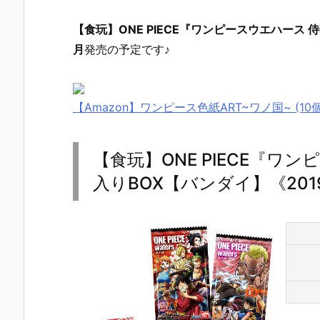
【食玩】ONE PIECE『ワンピースウエハース 
月
発売の予定です♪
【Amazon】ワンピース色紙ART~ワノ国~ (10個入) 食
【食玩】ONE PIECE『ワ
入りBOX【バンダイ】《201
【葬送のフリ
【鬼滅の刃】
【Stray Kid
【たまごっ
ーレン】『葬
にふぉるめー
s】『ロリポ
ち】『たま
送のフリーレ
しょん『鬼滅
ップキャンデ
っち おとも