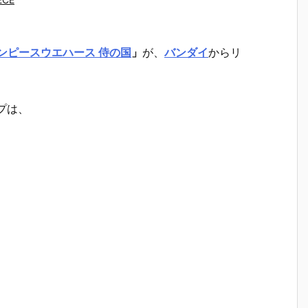
ンピースウエハース 侍の国
」
が、
バンダイ
からリ
プは、