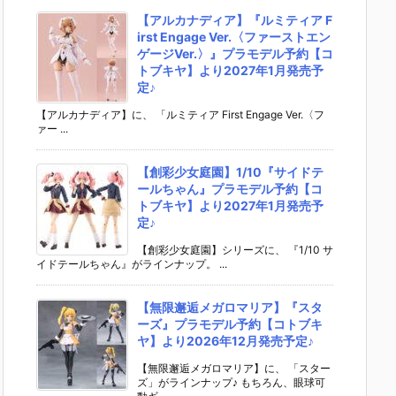
【アルカナディア】『ルミティア F
irst Engage Ver.〈ファーストエン
ゲージVer.〉』プラモデル予約【コ
トブキヤ】より2027年1月発売予
定♪
【アルカナディア】に、 「ルミティア First Engage Ver.〈フ
ァー ...
【創彩少女庭園】1/10『サイドテ
ールちゃん』プラモデル予約【コ
トブキヤ】より2027年1月発売予
定♪
【創彩少女庭園】シリーズに、 『1/10 サ
イドテールちゃん』がラインナップ。 ...
【無限邂逅メガロマリア】『スタ
ーズ』プラモデル予約【コトブキ
ヤ】より2026年12月発売予定♪
【無限邂逅メガロマリア】に、 「スター
ズ」がラインナップ♪ もちろん、眼球可