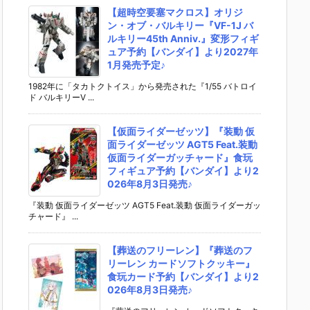
【超時空要塞マクロス】オリジ
ン・オブ・バルキリー『VF-1J バ
ルキリー45th Anniv.』変形フィギ
ュア予約【バンダイ】より2027年
1月発売予定♪
1982年に「タカトクトイス」から発売された『1/55 バトロイ
ド バルキリーV ...
【仮面ライダーゼッツ】『装動 仮
面ライダーゼッツ AGT5 Feat.装動
仮面ライダーガッチャード』食玩
フィギュア予約【バンダイ】より2
026年8月3日発売♪
『装動 仮面ライダーゼッツ AGT5 Feat.装動 仮面ライダーガッ
チャード』 ...
【葬送のフリーレン】『葬送のフ
リーレン カードソフトクッキー』
食玩カード予約【バンダイ】より2
026年8月3日発売♪