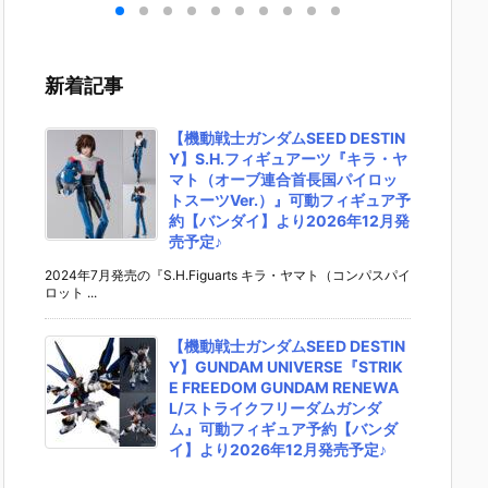
マチ
リーズ『ウイ
EMBLE 31』
EMBLE 14』
MSメカ
ン
ングマン完全
デフォルメ可
デフォルメ可
ルバスト
ガシ
版』可動フィ
動フィギュア
動フィギュア
『デス
レイ
ギュア【SO-
予約【バンダ
予約【バンダ
ーガンダ
新着記事
ュア
TA】より202
イ】より202
イ】より202
ecII』
イ】
5年4月発売予
6年10月発売
6年6月再販予
ュア予
年9
定♪
予定♪
定♪
ンダイ
【機動戦士ガンダムSEED DESTIN
♪
2026
Y】S.H.フィギュアーツ『キラ・ヤ
売予定♪
マト（オーブ連合首長国パイロッ
トスーツVer.）』可動フィギュア予
約【バンダイ】より2026年12月発
売予定♪
2024年7月発売の『S.H.Figuarts キラ・ヤマト（コンパスパイ
ロット ...
【機動戦士ガンダムSEED DESTIN
Y】GUNDAM UNIVERSE『STRIK
E FREEDOM GUNDAM RENEWA
L/ストライクフリーダムガンダ
ム』可動フィギュア予約【バンダ
イ】より2026年12月発売予定♪