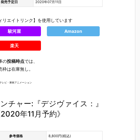
発売予定日
2020年07月11日
ィリエイトリンク】を使用しています
駿河屋
Amazon
楽天
事の
投稿時点
では、
売枠は在庫無し。
ジテレビ・東映アニメーション
ンチャー:『デジヴァイス：』
020年11月予約》
ガ
『機動戦士ガ
『機動戦士ガ
【機動戦士ガ
【機動戦士
I
ンダム MOBI
ンダム CAPS
ンダム】『M
ndam GQ
S
LE SUIT ENS
ULE ACTION
OBILE SUIT E
uuuX】P
参考価格
8,800円(税込)