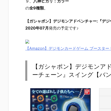
９、
八神ヒカリ：カラー
の
全9種類
。
【ガシャポン】デジモンアドベンチャー:『デジ
2020年07月
発売の予定です♪
【Amazon】デジモンカードゲーム ブースター ULTI
【ガシャポン】デジモンアド
ーチェーン』スイング【バンダ