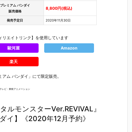
』
EMBLE 29』
～初音ミク c
NSEMBLE ～
RAITS『
プレミアム バンダイ
可
デフォルメ可
olor Ver.～』
初音ミク colo
ュ&ニャア
8,800円(税込)
販売価格
ア
動フィギュア
4個入りBOX
r Ver.～』モ
セット』
ダ
予約【バンダ
【バンダイ】
ビルスーツ ア
ャポート
発売予定日
2020年11月30日
2
イ】より202
より2025年9
ンサンブル 10
ツ フィギ
5年9月発売予
月発売予約♪
個入りBOX
【バンダ
定♪
【バンダイ】
より2025
ィリエイトリンク】を使用しています
より2025年8
月発売予定
月発売予約♪
駿河屋
Amazon
楽天
ミアム バンダイ」にて限定販売。
ジテレビ・東映アニメーション
モンスターVer.REVIVAL』
イ】《2020年12月予約》