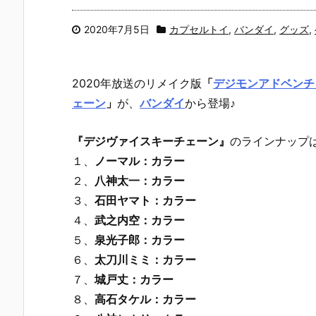
2020年7月5日
カプセルトイ
,
バンダイ
,
グッズ
,
2020年放送のリメイク版
「
デジモンアドベンチ
ェーン
」
が、
バンダイ
から登場♪
『デジヴァイスキーチェーン』
のラインナップ
１、
ノーマル：カラー
２、
八神太一：カラー
３、
石田ヤマト：カラー
４、
武之内空：カラー
５、
泉光子郎：カラー
６、
太刀川ミミ：カラー
７、
城戸丈：カラー
８、
高石タケル：カラー