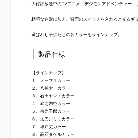
大好評放送中のTVアニメ「デジモンアドベンチャー：
精巧な造形に加え、背面のスイッチを入れると光るギ
選ばれし子供たちの各カラーをラインナップ。
製品仕様
【ラインナップ】
１、ノーマルカラー
２、八神太一カラー
３、石田ヤマトカラー
４、武之内空カラー
５、泉光子郎カラー
６、太刀川ミミカラー
７、城戸丈カラー
８、高石タケルカラー