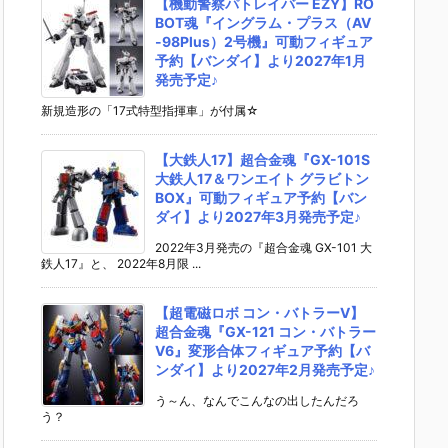
【機動警察パトレイバー EZY】RO
BOT魂『イングラム・プラス（AV
-98Plus）2号機』可動フィギュア
予約【バンダイ】より2027年1月
発売予定♪
新規造形の「17式特型指揮車」が付属☆
【大鉄人17】超合金魂『GX-101S
大鉄人17＆ワンエイト グラビトン
BOX』可動フィギュア予約【バン
ダイ】より2027年3月発売予定♪
2022年3月発売の『超合金魂 GX-101 大
鉄人17』と、 2022年8月限 ...
【超電磁ロボ コン・バトラーV】
超合金魂『GX-121 コン・バトラー
V6』変形合体フィギュア予約【バ
ンダイ】より2027年2月発売予定♪
う～ん、なんでこんなの出したんだろ
う？