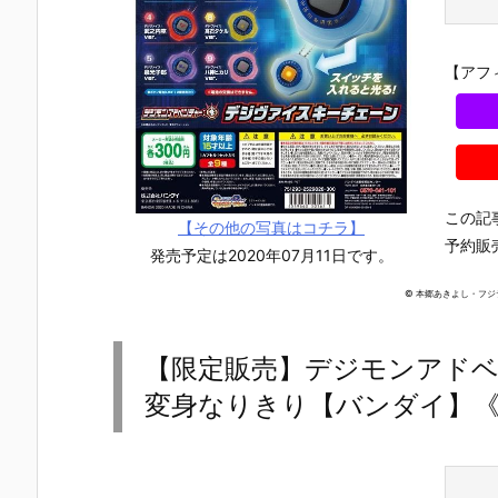
【アフ
この記
【その他の写真はコチラ】
予約販
発売予定は2020年07月11日です。
© 本郷あきよし・フ
【限定販売】デジモンアドベ
変身なりきり【バンダイ】《2
『機動戦士ガ
【機動戦士ガ
『機動戦士ガ
『機動戦士
ンダム MOBI
ンダムSEED
ンダム MOBI
ンダム MOB
LE SUIT ENS
FREEDOM】
LE SUIT ENS
LE SUIT EN