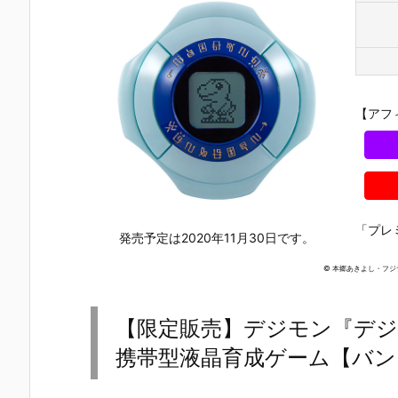
EMBLE 14』
MSメカニカ
EMBLE 13』
EMBLE 30
デフォルメ可
ルバスト09
デフォルメ可
デフォルメ
動フィギュア
『デスティニ
動フィギュア
動フィギュ
予約【バンダ
ーガンダムSp
予約【バンダ
予約【バン
イ】より202
ecII』フィギ
イ】より202
イ】より20
6年6月再販予
ュア予約【バ
6年2月26日
6年1月29日
定♪
ンダイ】より
再販予定♪
発売♪
【アフ
2026年4月発
売予定♪
「プレ
発売予定は2020年11月30日です。
© 本郷あきよし・フ
【限定販売】デジモン『デジタル
携帯型液晶育成ゲーム【バンダ