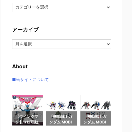
カ
テ
ゴ
リ
アーカイブ
ー
ア
ー
カ
イ
About
ブ
■当サイトについて
Gu
【ウイングマ
『機動戦士ガ
『機動戦士ガ
【機動
uuu
ン】1/12可動
ンダム MOBI
ンダム MOBI
ンダムS
ORT
フィギュアシ
LE SUIT ENS
LE SUIT ENS
FREED