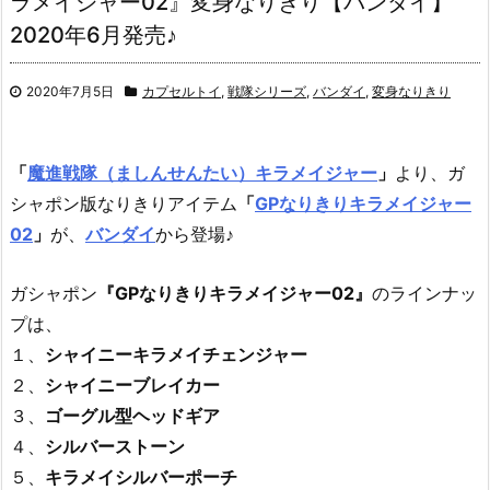
ラメイジャー02』変身なりきり【バンダイ】
2020年6月発売♪
2020年7月5日
カプセルトイ
,
戦隊シリーズ
,
バンダイ
,
変身なりきり
「
魔進戦隊（ましんせんたい）キラメイジャー
」
より、
ガ
シャポン版なりきりアイテム
「
GPなりきりキラメイジャー
02
」
が、
バンダイ
から登場♪
ガシャポン
『GPなりきりキラメイジャー02』
のラインナッ
プは、
１、
シャイニーキラメイチェンジャー
２、
シャイニーブレイカー
３、
ゴーグル型ヘッドギア
４、
シルバーストーン
５、
キラメイシルバーポーチ