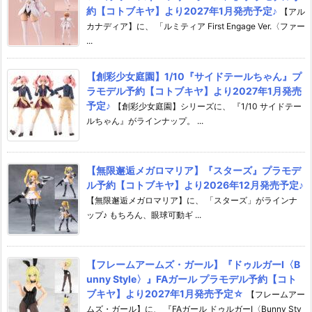
約【コトブキヤ】より2027年1月発売予定♪
【アル
カナディア】に、 「ルミティア First Engage Ver.〈ファー
...
【創彩少女庭園】1/10『サイドテールちゃん』プ
ラモデル予約【コトブキヤ】より2027年1月発売
予定♪
【創彩少女庭園】シリーズに、 『1/10 サイドテー
ルちゃん』がラインナップ。 ...
【無限邂逅メガロマリア】『スターズ』プラモデ
ル予約【コトブキヤ】より2026年12月発売予定♪
【無限邂逅メガロマリア】に、 「スターズ」がラインナ
ップ♪ もちろん、眼球可動ギ ...
【フレームアームズ・ガール】『ドゥルガーI〈B
unny Style〉』FAガール プラモデル予約【コト
ブキヤ】より2027年1月発売予定☆
【フレームアー
ムズ・ガール】に、 『FAガール ドゥルガーI〈Bunny Sty