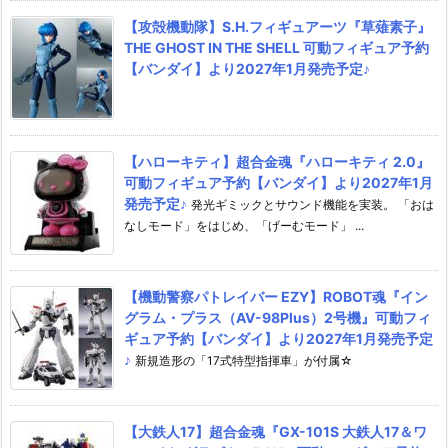
【攻殻機動隊】S.H.フィギュアーツ『草薙素子』
THE GHOST IN THE SHELL 可動フィギュア予約
【バンダイ】より2027年1月発売予定♪
【ハローキティ】超合金魂『ハローキティ 2.0』
可動フィギュア予約【バンダイ】より2027年1月
発売予定♪
発光ギミックとサウンド機能を実装。 「おは
なしモード」をはじめ、「げーむモード」 ...
【機動警察パトレイバー EZY】ROBOT魂『イン
グラム・プラス（AV-98Plus）2号機』可動フィ
ギュア予約【バンダイ】より2027年1月発売予定
♪
新規造形の「17式特型指揮車」が付属☆
【大鉄人17】超合金魂『GX-101S 大鉄人17＆ワ