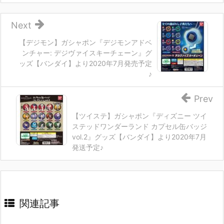
Next
【デジモン】ガシャポン『デジモンアドベ
ンチャー: デジヴァイスキーチェーン』グ
ッズ【バンダイ】より2020年7月発売予定
♪
Prev
【ツイステ】ガシャポン『ディズニー ツイ
ステッドワンダーランド カプセル缶バッジ
vol.2』グッズ【バンダイ】より2020年7月
発送予定♪
関連記事