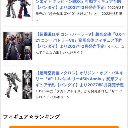
ンエイト グラビトンBOX』可動フィギュア予約
【バンダイ】より2027年3月発売予定♪
2022年3月
発売の『超合金魂 GX-101 大鉄人17』と、 2022年8月限
...
【超電磁ロボ コン・バトラーV】超合金魂『GX-1
21 コン・バトラーV6』変形合体フィギュア予約
【バンダイ】より2027年2月発売予定♪
う～ん、な
んでこんなの出したんだろう？
【超時空要塞マクロス】オリジン・オブ・バルキ
リー『VF-1J バルキリー45th Anniv.』変形フィ
ギュア予約【バンダイ】より2027年1月発売予定
♪
1982年に「タカトクトイス」から発売された『1/55 バ
トロイド バルキリーV ...
フィギュア☆ランキング