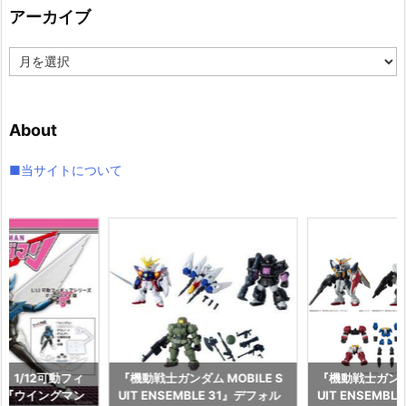
アーカイブ
ー
ア
ー
カ
イ
About
ブ
■当サイトについて
】1/12可動フィ
『機動戦士ガンダム MOBILE S
『機動戦士ガンダム
ズ『ウイングマン
UIT ENSEMBLE 31』デフォル
UIT ENSEMBL