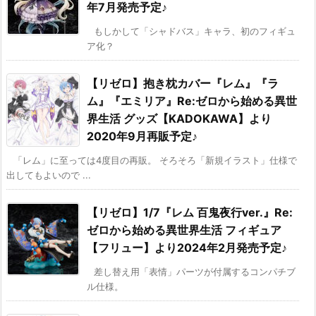
年7月発売予定♪
もしかして「シャドバス」キャラ、初のフィギュ
ア化？
【リゼロ】抱き枕カバー『レム』『ラ
ム』『エミリア』Re:ゼロから始める異世
界生活 グッズ【KADOKAWA】より
2020年9月再販予定♪
「レム」に至っては4度目の再販。 そろそろ「新規イラスト」仕様で
出してもよいので ...
【リゼロ】1/7『レム 百鬼夜行ver.』Re:
ゼロから始める異世界生活 フィギュア
【フリュー】より2024年2月発売予定♪
差し替え用「表情」パーツが付属するコンパチブ
ル仕様。