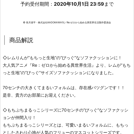
予約受付期間：
2020年10月1日 23:59
まで
© 長月達平・株式会社KADOKAWA刊／Re:ゼロから始める異世界生活製作委員会
商品解説
◇レムりんが“もちっと生地”の“びっぐ”なソファクッションに！
大人気アニメ『Re：ゼロから始める異世界生活』より、レムが“もち
っと生地”の“びっぐ”サイズソファクッションになりました。
70センチの大きくてまるいフォルムは、存在感バツグンです！！
是非、貴方のお部屋にお迎えください。
◇もちぷちまるっこシリーズに70センチの“びっぐ”なソファクッシ
ョンが仲間入り！
もちぷちまるっこシリーズとは、可愛いまるいフォルムに、もちっ
としたさわり心地が人気のフリューのマスコットシリーズです。