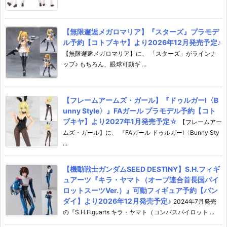
【無限邂逅メガロマリア】『スターズ』プラモデ
ル予約【コトブキヤ】より2026年12月発売予定♪
【無限邂逅メガロマリア】に、 「スターズ」がラインナ
ップ♪ もちろん、眼球可動ギ ...
【フレームアームズ・ガール】『ドゥルガーI〈B
unny Style〉』FAガール プラモデル予約【コト
ブキヤ】より2027年1月発売予定☆
【フレームアー
ムズ・ガール】に、 『FAガール ドゥルガーI〈Bunny Sty
...
【機動戦士ガンダムSEED DESTINY】S.H.フィギ
ュアーツ『キラ・ヤマト（オーブ連合首長国パイ
ロットスーツVer.）』可動フィギュア予約【バン
ダイ】より2026年12月発売予定♪
2024年7月発売
の『S.H.Figuarts キラ・ヤマト（コンパスパイロット ...