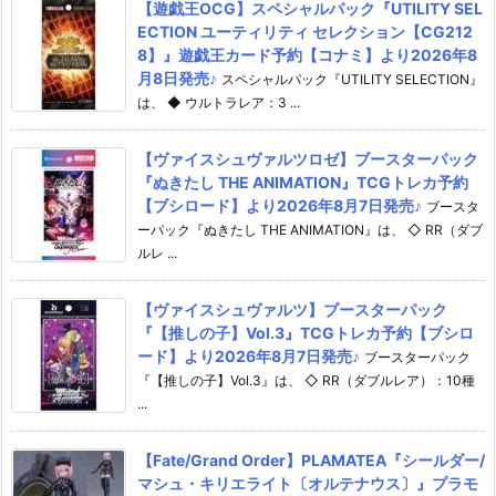
【遊戯王OCG】スペシャルパック『UTILITY SEL
ECTION ユーティリティ セレクション【CG212
8】』遊戯王カード予約【コナミ】より2026年8
月8日発売♪
スペシャルパック『UTILITY SELECTION』
は、 ◆ ウルトラレア：3 ...
【ヴァイスシュヴァルツロゼ】ブースターパック
『ぬきたし THE ANIMATION』TCGトレカ予約
【ブシロード】より2026年8月7日発売♪
ブースタ
ーパック『ぬきたし THE ANIMATION』は、 ◇ RR（ダブ
ルレ ...
【ヴァイスシュヴァルツ】ブースターパック
『【推しの子】Vol.3』TCGトレカ予約【ブシロ
ード】より2026年8月7日発売♪
ブースターパック
『【推しの子】Vol.3』は、 ◇ RR（ダブルレア）：10種
...
【Fate/Grand Order】PLAMATEA『シールダー/
マシュ・キリエライト〔オルテナウス〕』プラモ