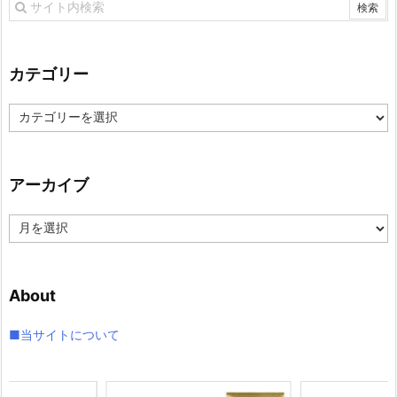
カテゴリー
カ
テ
ゴ
リ
アーカイブ
ー
ア
ー
カ
イ
About
ブ
■当サイトについて