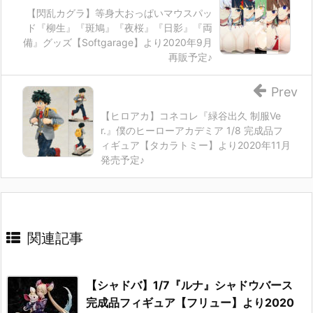
【閃乱カグラ】等身大おっぱいマウスパッ
ド『柳生』『斑鳩』『夜桜』『日影』『両
備』グッズ【Softgarage】より2020年9月
再販予定♪
Prev
【ヒロアカ】コネコレ『緑谷出久 制服Ve
r.』僕のヒーローアカデミア 1/8 完成品フ
ィギュア【タカラトミー】より2020年11月
発売予定♪
関連記事
【シャドバ】1/7『ルナ』シャドウバース
完成品フィギュア【フリュー】より2020