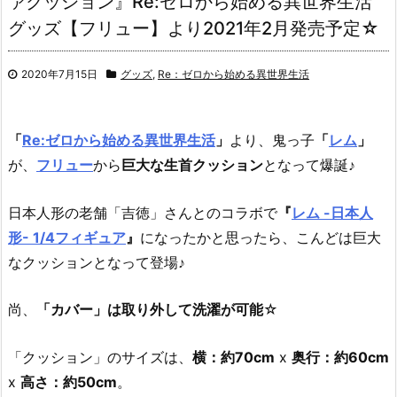
ァクッション』Re:ゼロから始める異世界生活
グッズ【フリュー】より2021年2月発売予定☆
2020年7月15日
グッズ
,
Re：ゼロから始める異世界生活
「
Re:ゼロから始める異世界生活
」
より、
鬼っ子
「
レム
」
が、
フリュー
から
巨大な生首クッション
となって爆誕♪
日本人形の老舗「吉徳」さんとのコラボで
『
レム -日本人
形- 1/4フィギュア
』
になったかと思ったら、こんどは巨大
なクッションとなって登場♪
尚、
「カバー」は取り外して洗濯が可能
☆
「クッション」のサイズは、
横：約70cm
x
奥行：約60cm
x
高さ：約50cm
。