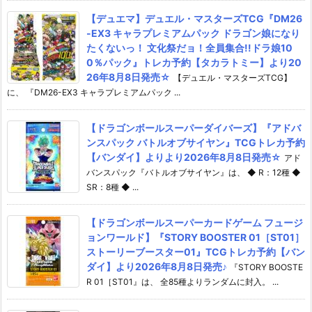
【デュエマ】デュエル・マスターズTCG『DM26
-EX3 キャラプレミアムパック ドラゴン娘になり
たくないっ！ 文化祭だョ！全員集合!!ドラ娘10
0％パック』トレカ予約【タカラトミー】より20
26年8月8日発売☆
【デュエル・マスターズTCG】
に、 『DM26-EX3 キャラプレミアムパック ...
【ドラゴンボールスーパーダイバーズ】『アドバ
ンスパック バトルオブサイヤン』TCGトレカ予約
【バンダイ】よりより2026年8月8日発売☆
アド
バンスパック『バトルオブサイヤン』は、 ◆ R：12種 ◆
SR：8種 ◆ ...
【ドラゴンボールスーパーカードゲーム フュージ
ョンワールド】『STORY BOOSTER 01［ST01］
ストーリーブースター01』TCGトレカ予約【バン
ダイ】より2026年8月8日発売♪
『STORY BOOSTE
R 01［ST01』は、 全85種よりランダムに封入。 ...