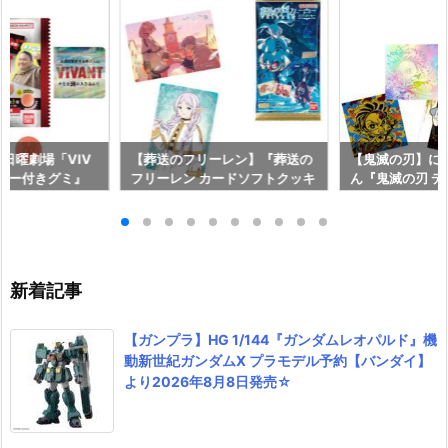
『日曜劇場「VIV
【葬送のフリーレン】『葬送の
【鬼滅の刃】に
ッカー付きグミ』
フリーレン カードソフトクッキ
ん『鬼滅の刃 
【バンダイ】20
ー』食玩カード予約【バンダ
ルウエハース 
発売♪
イ】より2026年8月3日発売♪
ール予約【バンダ
6年8月3日発売
新着記事
【ガンプラ】HG 1/144『ガンダムレオパルド』機
動新世紀ガンダムX プラモデル予約【バンダイ】
より2026年8月8日発売☆