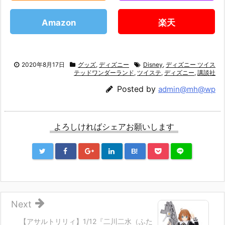
Amazon
楽天
2020年8月17日
グッズ
,
ディズニー
Disney
,
ディズニー ツイス
テッドワンダーランド
,
ツイステ
,
ディズニー
,
講談社
Posted by
admin@mh@wp
よろしければシェアお願いします
B!
Next
【アサルトリリィ】1/12『二川二水（ふた