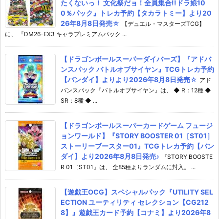
たくないっ！ 文化祭だョ！全員集合!!ドラ娘10
0％パック』トレカ予約【タカラトミー】より20
26年8月8日発売☆
【デュエル・マスターズTCG】
に、 『DM26-EX3 キャラプレミアムパック ...
【ドラゴンボールスーパーダイバーズ】『アドバ
ンスパック バトルオブサイヤン』TCGトレカ予約
【バンダイ】よりより2026年8月8日発売☆
アド
バンスパック『バトルオブサイヤン』は、 ◆ R：12種 ◆
SR：8種 ◆ ...
【ドラゴンボールスーパーカードゲーム フュージ
ョンワールド】『STORY BOOSTER 01［ST01］
ストーリーブースター01』TCGトレカ予約【バン
ダイ】より2026年8月8日発売♪
『STORY BOOSTE
R 01［ST01』は、 全85種よりランダムに封入。 ...
【遊戯王OCG】スペシャルパック『UTILITY SEL
ECTION ユーティリティ セレクション【CG212
8】』遊戯王カード予約【コナミ】より2026年8