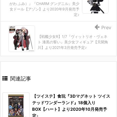
がわ ふみ）』『CHARM グングニル』美少
女ドール【アゾン】より2020年9月発売予
定♪
Prev
【戦艦少女R】1/7『ヴィットリオ・ヴェネ
ト 漆黒の誓い』美少女フィギュア【天聞角
川】より2021年3月発売予定♪
関連記事
【ツイステ】食玩『3Dマグネット ツイス
テッドワンダーランド』18個入り
BOX【ハート】より2020年10月発売予
定♪