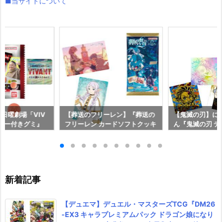
■当サイトについて
『日曜劇場「VIV
【葬送のフリーレン】『葬送の
【鬼滅の刃】に
ッカー付きグミ』
フリーレン カードソフトクッキ
ん『鬼滅の刃 
【バンダイ】20
ー』食玩カード予約【バンダ
ルウエハース 
発売♪
イ】より2026年8月3日発売♪
ール予約【バンダ
6年8月3日発売
新着記事
【デュエマ】デュエル・マスターズTCG『DM26
-EX3 キャラプレミアムパック ドラゴン娘になり