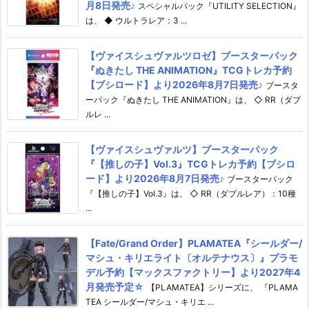
月8日発売♪
スペシャルパック『UTILITY SELECTION』
は、 ◆ ウルトラレア：3 ...
【ヴァイスシュヴァルツロゼ】ブースターパック
『ぬきたし THE ANIMATION』TCGトレカ予約
【ブシロード】より2026年8月7日発売♪
ブースタ
ーパック『ぬきたし THE ANIMATION』は、 ◇ RR（ダブ
ルレ ...
【ヴァイスシュヴァルツ】ブースターパック
『【推しの子】Vol.3』TCGトレカ予約【ブシロ
ード】より2026年8月7日発売♪
ブースターパック
『【推しの子】Vol.3』は、 ◇ RR（ダブルレア）：10種
...
【Fate/Grand Order】PLAMATEA『シールダー/
マシュ・キリエライト〔オルテナウス〕』プラモ
デル予約【マックスファクトリー】より2027年4
月発売予定☆
【PLAMATEA】シリーズに、 『PLAMA
TEA シールダー/マシュ・キリエ ...