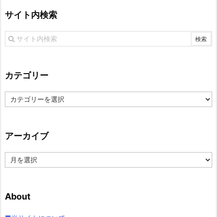
サイト内検索
カテゴリー
カ
テ
ゴ
リ
アーカイブ
ー
ア
ー
カ
イ
About
ブ