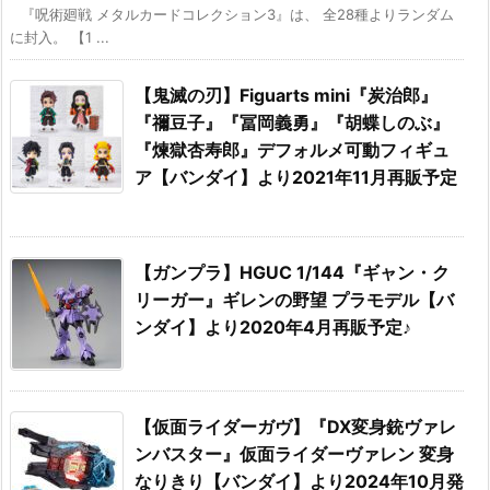
『呪術廻戦 メタルカードコレクション3』は、 全28種よりランダム
に封入。 【1 ...
【鬼滅の刃】Figuarts mini『炭治郎』
『禰豆子』『冨岡義勇』『胡蝶しのぶ』
『煉獄杏寿郎』デフォルメ可動フィギュ
ア【バンダイ】より2021年11月再販予定
【ガンプラ】HGUC 1/144『ギャン・ク
リーガー』ギレンの野望 プラモデル【バ
ンダイ】より2020年4月再販予定♪
【仮面ライダーガヴ】『DX変身銃ヴァレ
ンバスター』仮面ライダーヴァレン 変身
なりきり【バンダイ】より2024年10月発