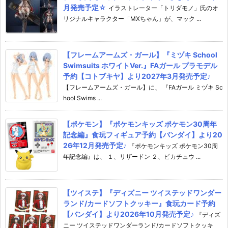
月発売予定☆
イラストレーター「トリダモノ」氏のオ
リジナルキャラクター「MXちゃん」が、マック ...
【フレームアームズ・ガール】『ミヅキ School
Swimsuits ホワイトVer.』FAガール プラモデル
予約【コトブキヤ】より2027年3月発売予定♪
【フレームアームズ・ガール】に、 『FAガール ミヅキ Sc
hool Swims ...
【ポケモン】『ポケモンキッズ ポケモン30周年
記念編』食玩フィギュア予約【バンダイ】より20
26年12月発売予定♪
『ポケモンキッズ ポケモン30周
年記念編』は、 １、リザードン ２、ピカチュウ ...
【ツイステ】『ディズニー ツイステッドワンダー
ランド/カードソフトクッキー』食玩カード予約
【バンダイ】より2026年10月発売予定♪
『ディズ
ニー ツイステッドワンダーランド/カードソフトクッキ