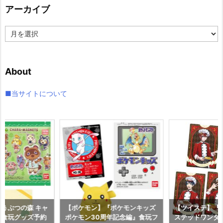
アーカイブ
ー
ア
ー
カ
イ
About
ブ
■当サイトについて
うぶつの森 キャ
【ポケモン】『ポケモンキッズ
【ツイステ】『
』食玩グッズ予約
ポケモン30周年記念編』食玩フ
ステッドワンダ