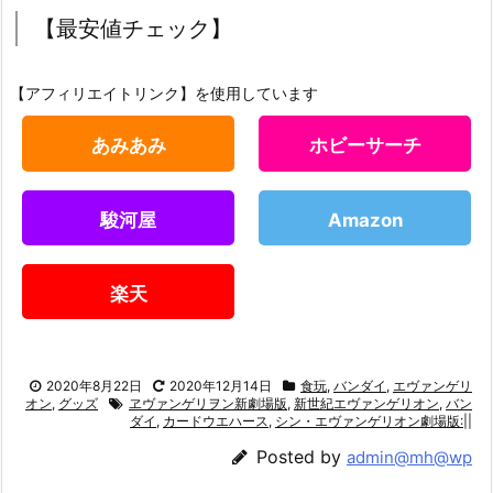
【最安値チェック】
【アフィリエイトリンク】を使用しています
あみあみ
ホビーサーチ
駿河屋
Amazon
楽天
2020年8月22日
2020年12月14日
食玩
,
バンダイ
,
エヴァンゲリ
オン
,
グッズ
ヱヴァンゲリヲン新劇場版
,
新世紀エヴァンゲリオン
,
バン
ダイ
,
カードウエハース
,
シン・エヴァンゲリオン劇場版:||
Posted by
admin@mh@wp