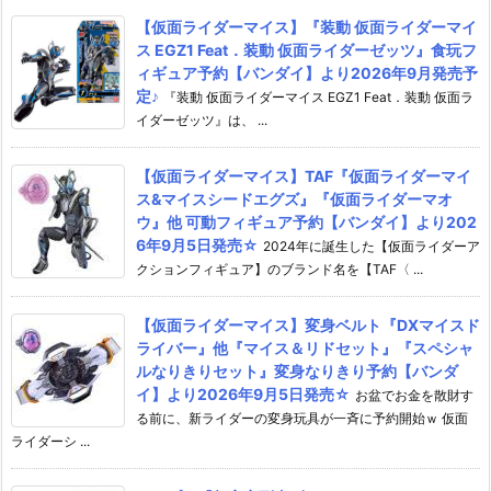
【仮面ライダーマイス】『装動 仮面ライダーマイ
ス EGZ1 Feat．装動 仮面ライダーゼッツ』食玩フ
ィギュア予約【バンダイ】より2026年9月発売予
定♪
『装動 仮面ライダーマイス EGZ1 Feat．装動 仮面ラ
イダーゼッツ』は、 ...
【仮面ライダーマイス】TAF『仮面ライダーマイ
ス&マイスシードエグズ』『仮面ライダーマオ
ウ』他 可動フィギュア予約【バンダイ】より202
6年9月5日発売☆
2024年に誕生した【仮面ライダーア
クションフィギュア】のブランド名を【TAF〈 ...
【仮面ライダーマイス】変身ベルト『DXマイスド
ライバー』他『マイス＆リドセット』『スペシャ
ルなりきりセット』変身なりきり予約【バンダ
イ】より2026年9月5日発売☆
お盆でお金を散財す
る前に、新ライダーの変身玩具が一斉に予約開始ｗ 仮面
ライダーシ ...