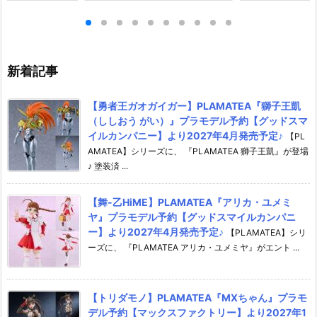
り2026年8月1
ィギュア予約【バンダイ】より
ソフトクッキー
2026年12月発売予定♪
約【バンダイ】よ
月発売予定♪
新着記事
【勇者王ガオガイガー】PLAMATEA『獅子王凱
（ししおう がい）』プラモデル予約【グッドスマ
イルカンパニー】より2027年4月発売予定♪
【PL
AMATEA】シリーズに、 『PLAMATEA 獅子王凱』が登場
♪ 塗装済 ...
【舞-乙HiME】PLAMATEA『アリカ・ユメミ
ヤ』プラモデル予約【グッドスマイルカンパニ
ー】より2027年4月発売予定♪
【PLAMATEA】シリ
ーズに、 『PLAMATEA アリカ・ユメミヤ』がエント ...
【トリダモノ】PLAMATEA『MXちゃん』プラモ
デル予約【マックスファクトリー】より2027年1