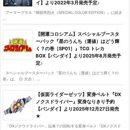
イ】より2022年3月発売予定♪
アーマープラス『輝煌帝烈火（SPECIAL COLOR EDITION）』に続き
...
【開運コロシアム】スペシャルブースタ
ーパック『星のうんち（運値）はどう輝
く？の巻［SP01］』TCG トレカ
BOX【バンダイ】より2025年8月発売予
定♪
スペシャルブースターパック『星のうんち（運値）はどう輝く？の
巻』は、 ◇ 大吉： ...
【仮面ライダーゼッツ】変身ベルト『DX
ノクスドライバー』変身なりきり予約
【バンダイ】より2025年12月27日発売
★
「DXジクウドライバー」以来？の回転する変身ベルト『DXノクスド