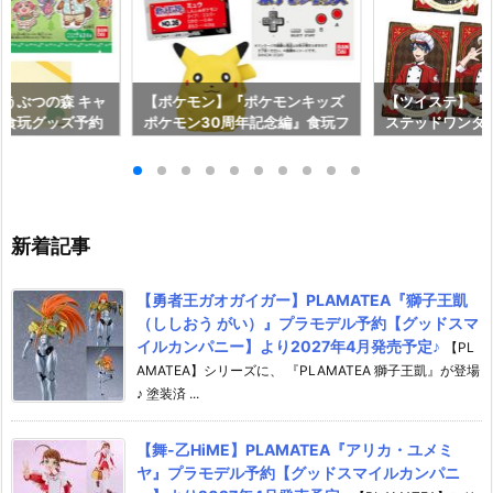
うぶつの森 キャ
【ポケモン】『ポケモンキッズ
【ツイステ】『
』食玩グッズ予約
ポケモン30周年記念編』食玩フ
ステッドワンダ
り2026年8月1
ィギュア予約【バンダイ】より
ソフトクッキー
2026年12月発売予定♪
約【バンダイ】よ
月発売予定♪
新着記事
【勇者王ガオガイガー】PLAMATEA『獅子王凱
（ししおう がい）』プラモデル予約【グッドスマ
イルカンパニー】より2027年4月発売予定♪
【PL
AMATEA】シリーズに、 『PLAMATEA 獅子王凱』が登場
♪ 塗装済 ...
【舞-乙HiME】PLAMATEA『アリカ・ユメミ
ヤ』プラモデル予約【グッドスマイルカンパニ