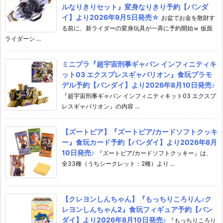
ルなりきりセット』変身なりきり予約【バンダ
イ】より2026年9月5日発売☆
お盆でお金を散財す
る前に、新ライダーの変身玩具が一斉に予約開始ｗ 仮面
ライダーシ ...
ミニプラ『超宇宙刑事ギャバン インフィニティキ
ット03 エクスプレスギャバリオン』食玩プラモ
デル予約【バンダイ】より2026年8月10日発売♪
『超宇宙刑事ギャバン インフィニティキット03 エクスプ
レスギャバリオン』の内容 ...
【ズートピア】『ズートピア/カードソフトクッキ
ー』食玩カード予約【バンダイ】より2026年8月
10日発売♪
『ズートピア/カードソフトクッキー』は、
全33種（うちシークレット：2種）より ...
【クレヨンしんちゃん】『もっちりころりん♪ク
レヨンしんちゃん2』食玩フィギュア予約【バン
ダイ】より2026年8月10日発売♪
『もっちりころり