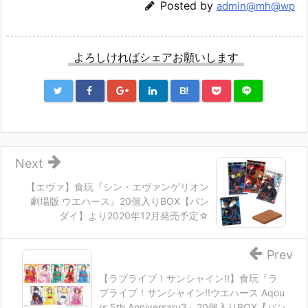
Posted by
admin@mh@wp
よろしければシェアお願いします
B!
Next
【エヴァ】食玩『シン・エヴァンゲリオン
劇場版 ウエハース』20個入りBOX【バン
ダイ】より2020年12月発売予定☆
Prev
【ラブライブ！サンシャイン!!】食玩『ラ
ブライブ！サンシャイン!!ウエハース Aqou
rs 5th Anniversary3』20個入りBOX【バン