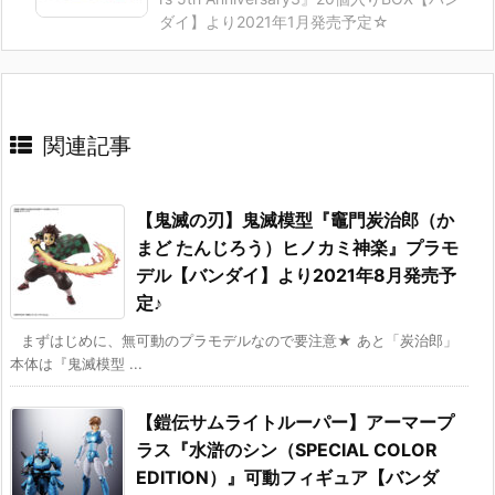
ダイ】より2021年1月発売予定☆
関連記事
【鬼滅の刃】鬼滅模型『竈門炭治郎（か
まど たんじろう）ヒノカミ神楽』プラモ
デル【バンダイ】より2021年8月発売予
定♪
まずはじめに、無可動のプラモデルなので要注意★ あと「炭治郎」
本体は『鬼滅模型 ...
【鎧伝サムライトルーパー】アーマープ
ラス『水滸のシン（SPECIAL COLOR
EDITION）』可動フィギュア【バンダ