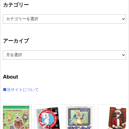
カテゴリー
カ
テ
ゴ
リ
アーカイブ
ー
ア
ー
カ
イ
About
ブ
■当サイトについて