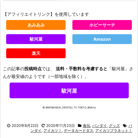
【アフィリエイトリンク】を使用しています
あみあみ
ホビーサーチ
駿河屋
Amazon
楽天
この記事の
投稿時点
では、
送料・手数料を考慮すると
「駿河屋」さ
んが最安値のようです（一部地域を除く）。
駿河屋
© BNP/BANDAI, DENTSU, TV TOKYO, BNArts
2020年8月22日
2020年11月23日
食玩
,
バンダイ
,
グッズ
バ
ンダイ
,
アイカツ！
,
データカードダス
,
アイカツプラネット！