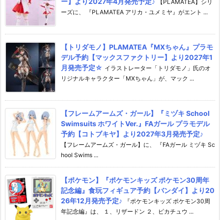
ー】より2027年4月発売予定♪
【PLAMATEA】シリ
ーズに、 『PLAMATEA アリカ・ユメミヤ』がエント ...
【トリダモノ】PLAMATEA『MXちゃん』プラモ
デル予約【マックスファクトリー】より2027年1
月発売予定☆
イラストレーター「トリダモノ」氏のオ
リジナルキャラクター「MXちゃん」が、マック ...
【フレームアームズ・ガール】『ミヅキ School
Swimsuits ホワイトVer.』FAガール プラモデル
予約【コトブキヤ】より2027年3月発売予定♪
【フレームアームズ・ガール】に、 『FAガール ミヅキ Sc
hool Swims ...
【ポケモン】『ポケモンキッズ ポケモン30周年
記念編』食玩フィギュア予約【バンダイ】より20
26年12月発売予定♪
『ポケモンキッズ ポケモン30周
年記念編』は、 １、リザードン ２、ピカチュウ ...