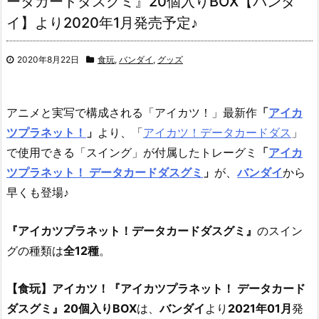
ータカードダスグミ』20個入りBOX【バンダ
イ】より2020年1月発売予定♪
2020年8月22日
食玩
,
バンダイ
,
グッズ
アニメと実写で構成される「アイカツ！」最新作
「
アイカ
ツプラネット！
」
より、「
アイカツ！データカードダス
」
で使用できる「スイング」が付属したトレーグミ
「
アイカ
ツプラネット！ データカードダスグミ
」
が、
バンダイ
から
早くも登場♪
『アイカツプラネット！データカードダスグミ』
のスイン
グの種類は
全12種
。
【食玩】アイカツ！『アイカツプラネット！ データカード
ダスグミ』20個入りBOX
は、
バンダイ
より
2021年01月
発