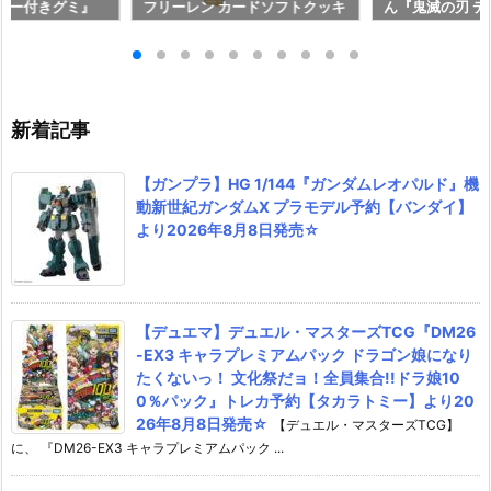
ッカー付きグミ』
フリーレン カードソフトクッキ
ん『鬼滅の刃 
【バンダイ】20
ー』食玩カード予約【バンダ
ルウエハース 
発売♪
イ】より2026年8月3日発売♪
ール予約【バンダ
6年8月3日発売
新着記事
【ガンプラ】HG 1/144『ガンダムレオパルド』機
動新世紀ガンダムX プラモデル予約【バンダイ】
より2026年8月8日発売☆
【デュエマ】デュエル・マスターズTCG『DM26
-EX3 キャラプレミアムパック ドラゴン娘になり
たくないっ！ 文化祭だョ！全員集合!!ドラ娘10
0％パック』トレカ予約【タカラトミー】より20
26年8月8日発売☆
【デュエル・マスターズTCG】
に、 『DM26-EX3 キャラプレミアムパック ...