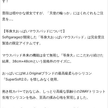
す！
普段は穏やかな彼女ですが、「天使の輪っか」にはくれぐれもご注
意を…。
【等身大おっぱいマウスパッドについて】
Softgarageが開発した「等身大おっぱいマウスパッド」は完全受注
製造の限定アイテムです。
マウスパッド本来の機能は全て無視し『等身大』にこだわり続けた
結果、38cm×48cmという規格外のサイズに。
おっぱいにはM.J.Originalブランドの最高級柔らかシリコン
『SuperSoft2.0』を惜しみなく使用。
抱き枕カバーでおなじみ、しっとり高級な肌触りの2WAYトリコット
生地でシリコンを包み、至高の揉み心地を実現しました。