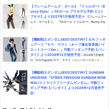
【フレームアームズ・ガール】『ドゥルガーI〈B
unny Style〉』FAガール プラモデル予約【コト
ブキヤ】より2027年1月発売予定☆
【フレームアー
ムズ・ガール】に、 『FAガール ドゥルガーI〈Bunny Sty
...
【機動戦士ガンダムSEED DESTINY】S.H.フィギ
ュアーツ『キラ・ヤマト（オーブ連合首長国パイ
ロットスーツVer.）』可動フィギュア予約【バン
ダイ】より2026年12月発売予定♪
2024年7月発売
の『S.H.Figuarts キラ・ヤマト（コンパスパイロット ...
【機動戦士ガンダムSEED DESTINY】GUNDAM
UNIVERSE『STRIKE FREEDOM GUNDAM RENE
WAL/ストライクフリーダムガンダム』可動フィ
ギュア予約【バンダイ】より2026年12月発売予
定♪