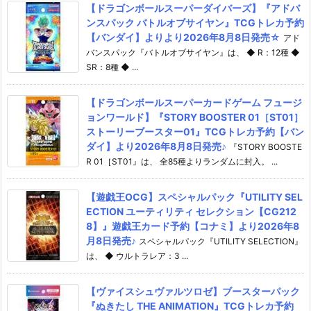
【ドラゴンボールスーパーダイバーズ】『アドバ
ンスパック バトルオブサイヤン』TCGトレカ予約
【バンダイ】よりより2026年8月8日発売☆
アド
バンスパック『バトルオブサイヤン』は、 ◆ R：12種 ◆
SR：8種 ◆ ...
【ドラゴンボールスーパーカードゲーム フュージ
ョンワールド】『STORY BOOSTER 01［ST01］
ストーリーブースター01』TCGトレカ予約【バン
ダイ】より2026年8月8日発売♪
『STORY BOOSTE
R 01［ST01』は、 全85種よりランダムに封入。 ...
【遊戯王OCG】スペシャルパック『UTILITY SEL
ECTION ユーティリティ セレクション【CG212
8】』遊戯王カード予約【コナミ】より2026年8
月8日発売♪
スペシャルパック『UTILITY SELECTION』
は、 ◆ ウルトラレア：3 ...
【ヴァイスシュヴァルツロゼ】ブースターパック
『ぬきたし THE ANIMATION』TCGトレカ予約