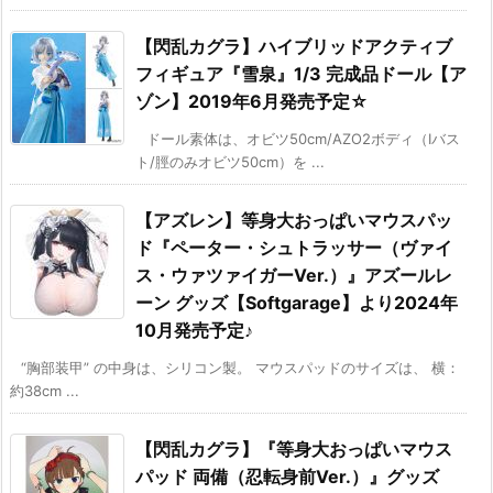
【閃乱カグラ】ハイブリッドアクティブ
フィギュア『雪泉』1/3 完成品ドール【ア
ゾン】2019年6月発売予定☆
ドール素体は、オビツ50cm/AZO2ボディ（Iバス
ト/脛のみオビツ50cm）を ...
【アズレン】等身大おっぱいマウスパッ
ド『ペーター・シュトラッサー（ヴァイ
ス・ウァツァイガーVer.）』アズールレ
ーン グッズ【Softgarage】より2024年
10月発売予定♪
“胸部装甲” の中身は、シリコン製。 マウスパッドのサイズは、 横：
約38cm ...
【閃乱カグラ】『等身大おっぱいマウス
パッド 両備（忍転身前Ver.）』グッズ