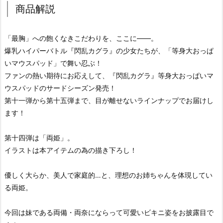
商品解説
「最胸」への飽くなきこだわりを、ここに――。
爆乳ハイパーバトル『閃乱カグラ』の少女たちが、「等身大おっぱ
いマウスパッド」で舞い忍ぶ！
ファンの熱い期待にお応えして、『閃乱カグラ』等身大おっぱいマ
ウスパッドのサードシーズン発売！
第十一弾から第十五弾まで、目が離せないラインナップでお届けし
ます！
第十四弾は「両姫」。
イラストは本アイテムの為の描き下ろし！
優しく大らか、美人で家庭的…と、理想のお姉ちゃんを体現してい
る両姫。
今回は妹である両備・両奈にならって可愛いビキニ姿をお披露目で