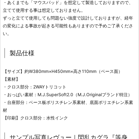
・あくまでも「マウスパッド」を想定して製造しておりますので、
立てて使用する事は想定しておりません。
ずっと立てて使用しても問題ない強度で設計しておりますが、経年
の変化による事故が起きる可能性もありますので予めご了承くださ
い。
製品仕様
【サイズ】約W380mm×H450mm×高さ110mm（ベース面）
【素材】
・クロス部分：2WAYトリコット
・おっぱい素材：M.J.SuperSoft2.0（M.J.Originalブランド特注）
・台座部分：ベース板ポリスチレン系素材、底面ポリエチレン系素
材
【印刷】クロス部分：水性インク
サンプル写真レヴュー｜閃乱カグラ『等身