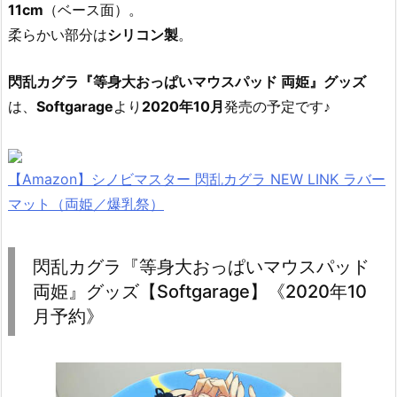
11cm
（ベース面）。
柔らかい部分は
シリコン製
。
閃乱カグラ『等身大おっぱいマウスパッド 両姫』グッズ
は、
Softgarage
より
2020年10月
発売の予定です♪
【Amazon】シノビマスター 閃乱カグラ NEW LINK ラバー
マット（両姫／爆乳祭）
閃乱カグラ『等身大おっぱいマウスパッド
両姫』グッズ【Softgarage】《2020年10
月予約》