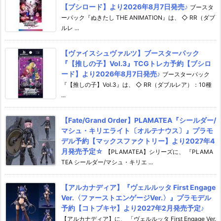
【ブシロード】より2026年8月7日発売♪
ブースタ
ーパック『ぬきたし THE ANIMATION』は、 ◇ RR（ダブ
ルレ ...
【ヴァイスシュヴァルツ】ブースターパック
『【推しの子】Vol.3』TCGトレカ予約【ブシロ
ード】より2026年8月7日発売♪
ブースターパック
『【推しの子】Vol.3』は、 ◇ RR（ダブルレア）：10種
...
【Fate/Grand Order】PLAMATEA『シールダー/
マシュ・キリエライト〔オルテナウス〕』プラモ
デル予約【マックスファクトリー】より2027年4
月発売予定☆
【PLAMATEA】シリーズに、 『PLAMA
TEA シールダー/マシュ・キリエ ...
【アルカナディア】『ヴェルルッタ First Engage
Ver.〈ファーストエンゲージVer.〉』プラモデル
予約【コトブキヤ】より2027年2月発売予定♪
【アルカナディア】に、 「ヴェルルッタ First Engage Ver.