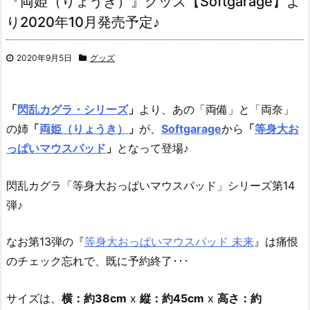
『両姫（りょうき）』グッズ【Softgarage】よ
り2020年10月発売予定♪
2020年9月5日
グッズ
「
閃乱カグラ・シリーズ
」
より、
あの「両備」と「両奈」
の姉
「
両姫（りょうき）
」
が、
Softgarage
から
「
等身大お
っぱいマウスパッド
」
となって登場♪
閃乱カグラ「等身大おっぱいマウスパッド」シリーズ第14
弾♪
なお第13弾の『
等身大おっぱいマウスパッド 未来
』は痛恨
のチェック忘れで、既に予約終了･･･
サイズは、
横：約38cm
x
縦：約45cm
x
高さ：約