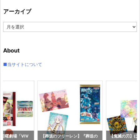
リ
アーカイブ
ー
ア
ー
カ
イ
About
ブ
■当サイトについて
『日曜劇場「VIV
【葬送のフリーレン】『葬送の
【鬼滅の刃】に