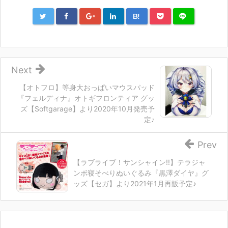
B!
Next
【オトフロ】等身大おっぱいマウスパッド
『フェルディナ』オトギフロンティア グッ
ズ【Softgarage】より2020年10月発売予
定♪
Prev
【ラブライブ！サンシャイン!!】テラジャ
ンボ寝そべりぬいぐるみ『黒澤ダイヤ』グ
ッズ【セガ】より2021年1月再販予定♪