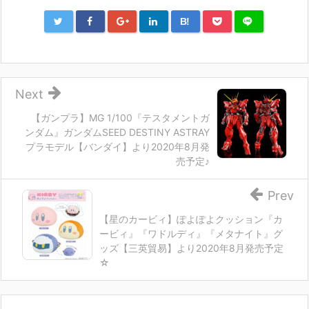
B!
Next
【ガンプラ】MG 1/100『テスタメントガ
ンダム』ガンダムSEED DESTINY ASTRAY
プラモデル【バンダイ】より2020年8月発
売予定♪
Prev
【星のカービィ】ぽよぽよクッション『カ
ービィ』『ワドルディ』『メタナイト』グ
ッズ【三英貿易】より2020年8月発売予定
☆