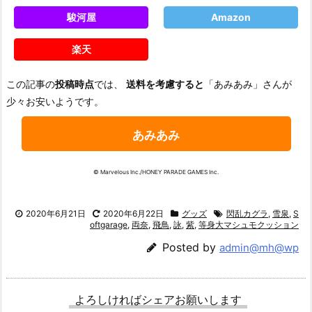
駿河屋
Amazon
楽天
この記事の
投稿時点
では、
送料を考慮すると
「あみあみ」さんが
少々お安いようです。
あみあみ
© Marvelous Inc./HONEY PARADE GAMES Inc.
2020年6月21日
2020年6月22日
グッズ
閃乱カグラ
,
雪泉
,
S
oftgarage
,
両奈
,
飛鳥
,
詠
,
紫
,
等身大マシュモクッション
Posted by
admin@mh@wp
よろしければシェアお願いします