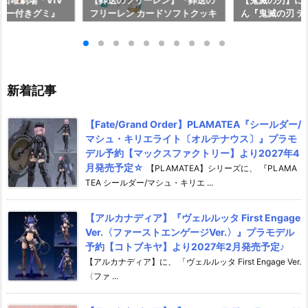
『日曜劇場「VIV
【葬送のフリーレン】『葬送の
【鬼滅の刃】に
ッカー付きグミ』
フリーレン カードソフトクッキ
ん『鬼滅の刃 
【バンダイ】20
ー』食玩カード予約【バンダ
ルウエハース 
発売♪
イ】より2026年8月3日発売♪
ール予約【バンダ
6年8月3日発売
新着記事
【Fate/Grand Order】PLAMATEA『シールダー/
マシュ・キリエライト〔オルテナウス〕』プラモ
デル予約【マックスファクトリー】より2027年4
月発売予定☆
【PLAMATEA】シリーズに、 『PLAMA
TEA シールダー/マシュ・キリエ ...
【アルカナディア】『ヴェルルッタ First Engage
Ver.〈ファーストエンゲージVer.〉』プラモデル
予約【コトブキヤ】より2027年2月発売予定♪
【アルカナディア】に、 「ヴェルルッタ First Engage Ver.
〈ファ ...