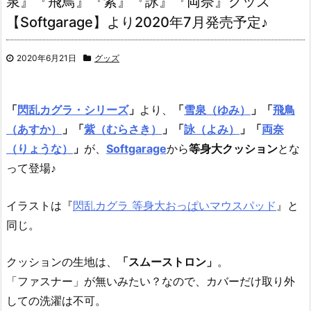
泉』『飛鳥』『紫』『詠』『両奈』グッズ
【Softgarage】より2020年7月発売予定♪
2020年6月21日
グッズ
「
閃乱カグラ・シリーズ
」
より、
「
雪泉（ゆみ）
」「
飛鳥
（あすか）
」「
紫（むらさき）
」「
詠（よみ）
」
「
両奈
（りょうな）
」
が、
Softgarage
から
等身大クッション
とな
って登場♪
イラストは『
閃乱カグラ 等身大おっぱいマウスパッド
』と
同じ。
クッションの生地は、
「スムーストロン」
。
「ファスナー」が無いみたい？なので、カバーだけ取り外
しての洗濯は不可。