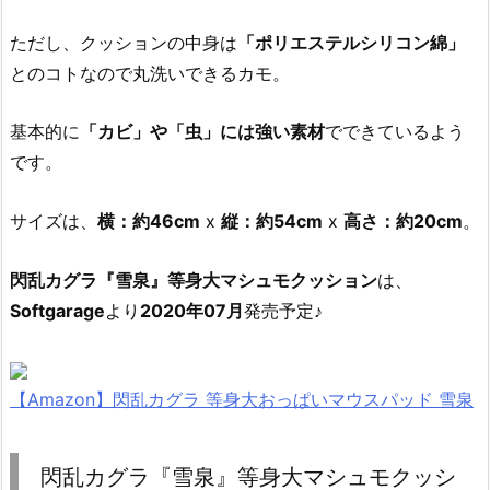
ただし、クッションの中身は
「ポリエステルシリコン綿」
とのコトなので丸洗いできるカモ。
基本的に
「カビ」や「虫」には強い素材
でできているよう
です。
サイズは、
横：約46cm
x
縦：約54cm
x
高さ：約20cm
。
閃乱カグラ『雪泉』等身大マシュモクッション
は、
Softgarage
より
2020年07月
発売予定♪
【Amazon】閃乱カグラ 等身大おっぱいマウスパッド 雪泉
閃乱カグラ『雪泉』等身大マシュモクッシ