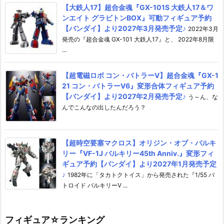
【大鉄人17】超合金魂『GX-101S 大鉄人17＆ワ
ンエイト グラビトンBOX』可動フィギュア予約
【バンダイ】より2027年3月発売予定♪
2022年3月
発売の『超合金魂 GX-101 大鉄人17』と、 2022年8月限
...
【超電磁ロボ コン・バトラーV】超合金魂『GX-1
21 コン・バトラーV6』変形合体フィギュア予約
【バンダイ】より2027年2月発売予定♪
う～ん、な
んでこんなの出したんだろう？
【超時空要塞マクロス】オリジン・オブ・バルキ
リー『VF-1J バルキリー45th Anniv.』変形フィ
ギュア予約【バンダイ】より2027年1月発売予定
♪
1982年に「タカトクトイス」から発売された『1/55 バ
トロイド バルキリーV ...
フィギュア☆ランキング