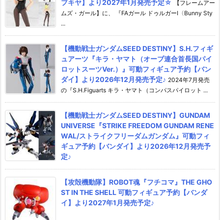
ブキヤ】より2027年1月発売予定☆
【フレームアー
ムズ・ガール】に、 『FAガール ドゥルガーI〈Bunny Sty
...
【機動戦士ガンダムSEED DESTINY】S.H.フィギ
ュアーツ『キラ・ヤマト（オーブ連合首長国パイ
ロットスーツVer.）』可動フィギュア予約【バン
ダイ】より2026年12月発売予定♪
2024年7月発売
の『S.H.Figuarts キラ・ヤマト（コンパスパイロット ...
【機動戦士ガンダムSEED DESTINY】GUNDAM
UNIVERSE『STRIKE FREEDOM GUNDAM RENE
WAL/ストライクフリーダムガンダム』可動フィ
ギュア予約【バンダイ】より2026年12月発売予
定♪
【攻殻機動隊】ROBOT魂『フチコマ』THE GHO
ST IN THE SHELL 可動フィギュア予約【バンダ
イ】より2027年1月発売予定♪