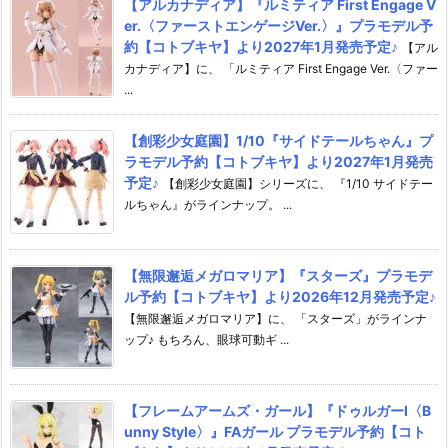
【アルカナディア】『ルミティア First Engage V
er.〈ファーストエンゲージVer.〉』プラモデル予
約【コトブキヤ】より2027年1月発売予定♪
【アル
カナディア】に、 「ルミティア First Engage Ver.〈ファー
...
【創彩少女庭園】1/10『サイドテールちゃん』プ
ラモデル予約【コトブキヤ】より2027年1月発売
予定♪
【創彩少女庭園】シリーズに、 『1/10 サイドテー
ルちゃん』がラインナップ。 ...
【無限邂逅メガロマリア】『スターズ』プラモデ
ル予約【コトブキヤ】より2026年12月発売予定♪
【無限邂逅メガロマリア】に、 「スターズ」がラインナ
ップ♪ もちろん、眼球可動ギ ...
【フレームアームズ・ガール】『ドゥルガーI〈B
unny Style〉』FAガール プラモデル予約【コト