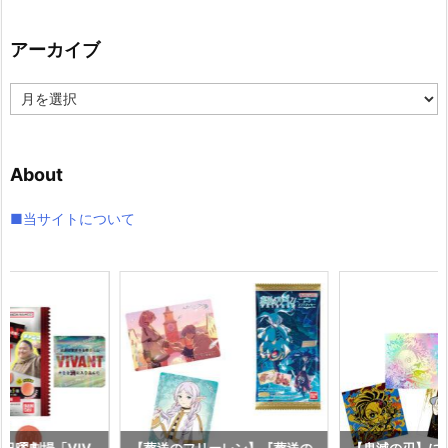
ゴ
リ
アーカイブ
ー
ア
ー
カ
イ
About
ブ
■当サイトについて