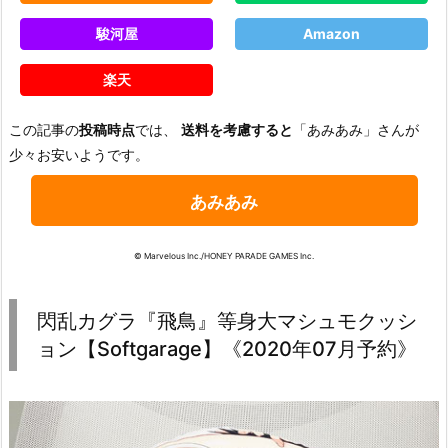
駿河屋
Amazon
楽天
この記事の
投稿時点
では、
送料を考慮すると
「あみあみ」さんが
少々お安いようです。
あみあみ
© Marvelous Inc./HONEY PARADE GAMES Inc.
閃乱カグラ『飛鳥』等身大マシュモクッシ
ョン【Softgarage】《2020年07月予約》