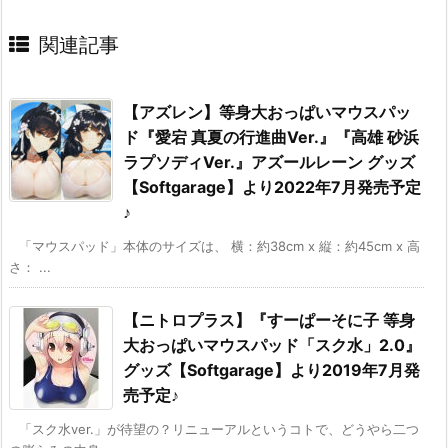
関連記事
【アズレン】等身大おっぱいマウスパッ
ド『愛宕 真夏の行進曲Ver.』『高雄 砂浜
ラプソディVer.』アズールレーン グッズ
【Softgarage】より2022年7月発売予定
♪
「マウスパッド」本体のサイズは、 横：約38cm x 縦：約45cm x 高
さ： ...
【ニトロプラス】『すーぱーそに子 等身
大おっぱいマウスパッド「スク水」2.0』
グッズ【Softgarage】より2019年7月発
売予定♪
「スク水ver.」が待望の？リニューアルというコトで、どうやら二つ