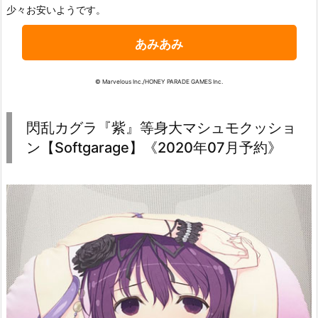
少々お安いようです。
あみあみ
© Marvelous Inc./HONEY PARADE GAMES Inc.
閃乱カグラ『紫』等身大マシュモクッショ
ン【Softgarage】《2020年07月予約》