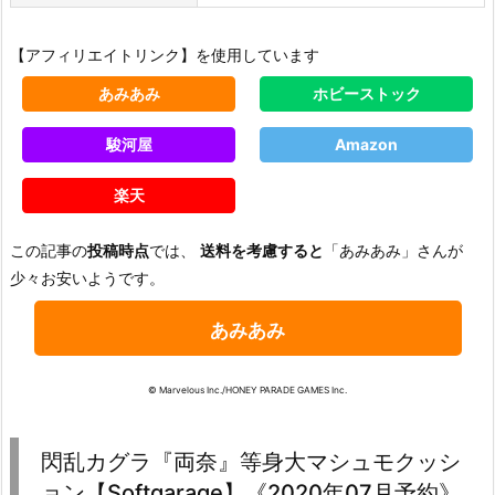
【アフィリエイトリンク】を使用しています
あみあみ
ホビーストック
駿河屋
Amazon
楽天
この記事の
投稿時点
では、
送料を考慮すると
「あみあみ」さんが
少々お安いようです。
あみあみ
© Marvelous Inc./HONEY PARADE GAMES Inc.
閃乱カグラ『両奈』等身大マシュモクッシ
ョン【Softgarage】《2020年07月予約》