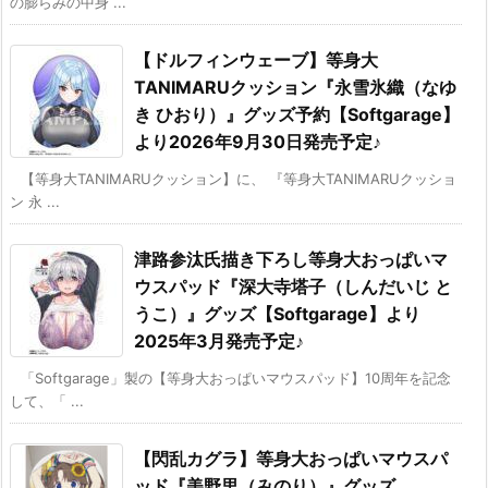
の膨らみの中身 ...
【ドルフィンウェーブ】等身大
TANIMARUクッション『永雪氷織（なゆ
き ひおり）』グッズ予約【Softgarage】
より2026年9月30日発売予定♪
【等身大TANIMARUクッション】に、 『等身大TANIMARUクッショ
ン 永 ...
津路参汰氏描き下ろし等身大おっぱいマ
ウスパッド『深大寺塔子（しんだいじ と
うこ）』グッズ【Softgarage】より
2025年3月発売予定♪
「Softgarage」製の【等身大おっぱいマウスパッド】10周年を記念
して、「 ...
【閃乱カグラ】等身大おっぱいマウスパ
ッド『美野里（みのり）』グッズ