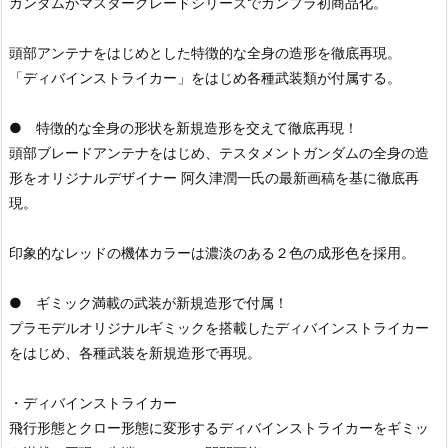
ガンダムがマスターグレードシリーズでガンプラ初商品化。
頭部アンテナをはじめとした特徴的な全身の造形を徹底再現。
「ディバインストライカー」をはじめ各種武装類が付属する。
● 特徴的な全身の形状を新規造形を交えて徹底再現！
頭部ブレードアンテナをはじめ、テスタメントガンダムの全身の造
形をオリジナルデザイナー 阿久津潤一氏の最新画稿を基に徹底再
現。
印象的なレッドの機体カラーは濃淡のある２色の成形色を採用。
● ギミック満載の武装が新規造形で付属！
プラモデルオリジナルギミックを搭載したディバインストライカー
をはじめ、各種武装を新規造形で再現。
・ディバインストライカー
飛行形態とクロー形態に変形するディバインストライカーをギミッ