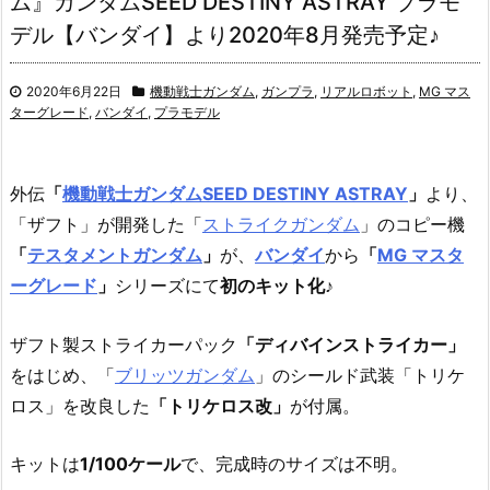
ム』ガンダムSEED DESTINY ASTRAY プラモ
デル【バンダイ】より2020年8月発売予定♪
2020年6月22日
機動戦士ガンダム
,
ガンプラ
,
リアルロボット
,
MG マス
ターグレード
,
バンダイ
,
プラモデル
外伝
「
機動戦士ガンダムSEED DESTINY ASTRAY
」
より、
「ザフト」が開発した「
ストライクガンダム
」のコピー機
「
テスタメントガンダム
」
が、
バンダイ
から
「
MG マスタ
ーグレード
」
シリーズにて
初のキット化
♪
ザフト製ストライカーパック
「ディバインストライカー」
をはじめ、「
ブリッツガンダム
」のシールド武装「トリケ
ロス」を改良した
「トリケロス改」
が付属。
キットは
1/100ケール
で、完成時のサイズは不明。