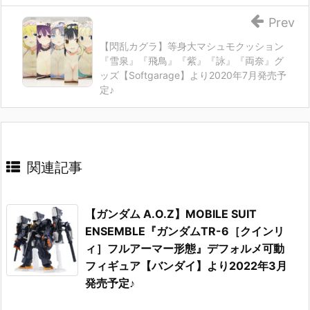
Prev
【閃乱カグラ】等身大マシュモクッション
『雪泉』『飛鳥』『紫』『詠』『両奈』グ
ッズ【Softgarage】より2020年7月発売予
定♪
関連記事
【ガンダム A.O.Z】MOBILE SUIT
ENSEMBLE『ガンダムTR-6［クインリ
ィ］フルアーマー形態』デフォルメ可動
フィギュア【バンダイ】より2022年3月
発売予定♪