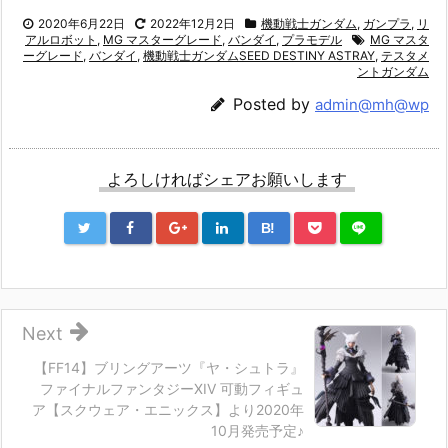
2020年6月22日
2022年12月2日
機動戦士ガンダム
,
ガンプラ
,
リ
アルロボット
,
MG マスターグレード
,
バンダイ
,
プラモデル
MG マスタ
ーグレード
,
バンダイ
,
機動戦士ガンダムSEED DESTINY ASTRAY
,
テスタメ
ントガンダム
Posted by
admin@mh@wp
よろしければシェアお願いします
B!
Next
【FF14】ブリングアーツ『ヤ・シュトラ』
ファイナルファンタジーXIV 可動フィギュ
ア【スクウェア・エニックス】より2020年
10月発売予定♪