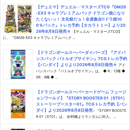
【デュエマ】デュエル・マスターズTCG『DM26
-EX3 キャラプレミアムパック ドラゴン娘になり
たくないっ！ 文化祭だョ！全員集合!!ドラ娘10
0％パック』トレカ予約【タカラトミー】より20
26年8月8日発売☆
【デュエル・マスターズTCG】
に、 『DM26-EX3 キャラプレミアムパック ...
【ドラゴンボールスーパーダイバーズ】『アドバ
ンスパック バトルオブサイヤン』TCGトレカ予約
【バンダイ】よりより2026年8月8日発売☆
アド
バンスパック『バトルオブサイヤン』は、 ◆ R：12種 ◆
SR：8種 ◆ ...
【ドラゴンボールスーパーカードゲーム フュージ
ョンワールド】『STORY BOOSTER 01［ST01］
ストーリーブースター01』TCGトレカ予約【バン
ダイ】より2026年8月8日発売♪
『STORY BOOSTE
R 01［ST01』は、 全85種よりランダムに封入。 ...