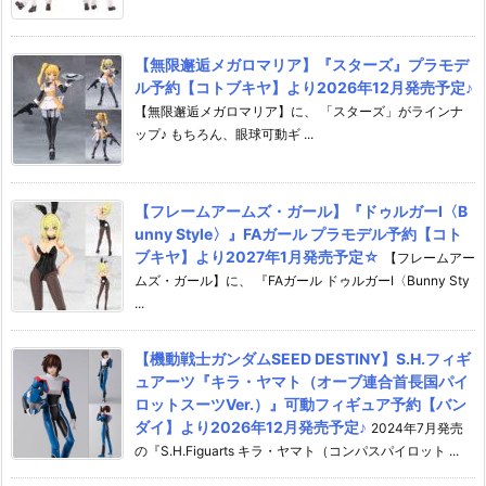
【無限邂逅メガロマリア】『スターズ』プラモデ
ル予約【コトブキヤ】より2026年12月発売予定♪
【無限邂逅メガロマリア】に、 「スターズ」がラインナ
ップ♪ もちろん、眼球可動ギ ...
【フレームアームズ・ガール】『ドゥルガーI〈B
unny Style〉』FAガール プラモデル予約【コト
ブキヤ】より2027年1月発売予定☆
【フレームアー
ムズ・ガール】に、 『FAガール ドゥルガーI〈Bunny Sty
...
【機動戦士ガンダムSEED DESTINY】S.H.フィギ
ュアーツ『キラ・ヤマト（オーブ連合首長国パイ
ロットスーツVer.）』可動フィギュア予約【バン
ダイ】より2026年12月発売予定♪
2024年7月発売
の『S.H.Figuarts キラ・ヤマト（コンパスパイロット ...