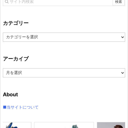
カテゴリー
カ
テ
ゴ
リ
アーカイブ
ー
ア
ー
カ
イ
About
ブ
■当サイトについて