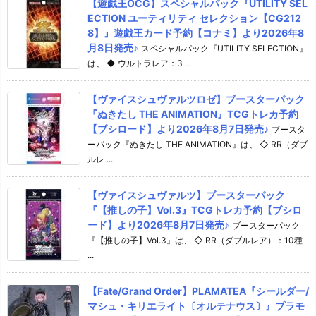
【遊戯王OCG】スペシャルパック『UTILITY SEL
ECTION ユーティリティ セレクション【CG212
8】』遊戯王カード予約【コナミ】より2026年8
月8日発売♪
スペシャルパック『UTILITY SELECTION』
は、 ◆ ウルトラレア：3 ...
【ヴァイスシュヴァルツロゼ】ブースターパック
『ぬきたし THE ANIMATION』TCGトレカ予約
【ブシロード】より2026年8月7日発売♪
ブースタ
ーパック『ぬきたし THE ANIMATION』は、 ◇ RR（ダブ
ルレ ...
【ヴァイスシュヴァルツ】ブースターパック
『【推しの子】Vol.3』TCGトレカ予約【ブシロ
ード】より2026年8月7日発売♪
ブースターパック
『【推しの子】Vol.3』は、 ◇ RR（ダブルレア）：10種
...
【Fate/Grand Order】PLAMATEA『シールダー/
マシュ・キリエライト〔オルテナウス〕』プラモ