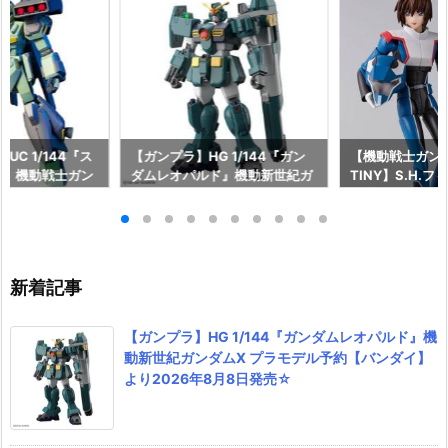
UC 1/144『ス
【ガンプラ】HG 1/144『ガン
【機動戦士ガンダム
ン』機動戦士ガン
ダムレオパルド』機動新世紀ガ
TINY】S.H.
モデル予約【バン
ンダムX プラモデル予約【バン
『キラ・ヤマト
6年7月30日再
ダイ】より2026年8月8日発売
長国パイロットス
☆
可動フィギュア
イ】より2026年
新着記事
【ガンプラ】HG 1/144『ガンダムレオパルド』機
動新世紀ガンダムX プラモデル予約【バンダイ】
より2026年8月8日発売☆