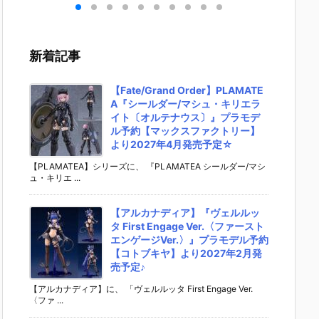
1』
スペシャル v
eets 忍たま乱
スペシャルvo
NT GU
メ可
ol.2編』食玩
太郎』食玩フ
l.4編』食玩フ
VOL.1
ュア
フィギュア予
ィギュア予約
ィギュア予約
フィギ
ンダ
約【バンダ
【バンダイ】
【バンダイ】
約【バ
新着記事
02
イ】より202
より2027年1
より2026年1
イ】より
発売
6年5月25日
月発売予定♪
2月発売予定♪
6年12
発売☆
予定♪
【Fate/Grand Order】PLAMATE
A『シールダー/マシュ・キリエラ
イト〔オルテナウス〕』プラモデ
ル予約【マックスファクトリー】
より2027年4月発売予定☆
【PLAMATEA】シリーズに、 『PLAMATEA シールダー/マシ
ュ・キリエ ...
【アルカナディア】『ヴェルルッ
タ First Engage Ver.〈ファースト
エンゲージVer.〉』プラモデル予約
【コトブキヤ】より2027年2月発
売予定♪
【アルカナディア】に、 「ヴェルルッタ First Engage Ver.
〈ファ ...