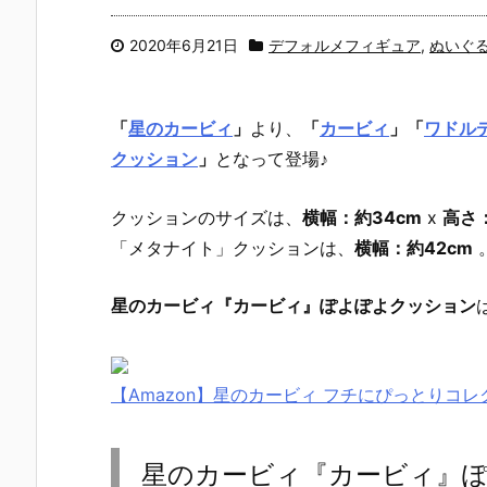
2020年6月21日
デフォルメフィギュア
,
ぬいぐ
「
星のカービィ
」
より、
「
カービィ
」「
ワドル
クッション
」
となって登場♪
クッションのサイズは、
横幅：約34cm
x
高さ：
「メタナイト」クッションは、
横幅：約42cm
星のカービィ『カービィ』ぽよぽよクッション
【Amazon】星のカービィ フチにぴっとりコレ
星のカービィ『カービィ』