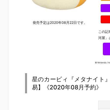
スペシャルvo
NT GUNDAM
2』食玩フィ
OTION ウル
l.4編』食玩フ
VOL.13』食玩
ギュア予約
トラマン15
ィギュア予約
フィギュア予
【バンダイ】
コンバージ
【バンダイ】
約【バンダ
より2026年1
ーション ウ
より2026年1
イ】より202
1月発売予定
トラマン 食
発売予定は2020年08月22日です。
2月発売予定♪
6年12月発売
☆
フィギュア
予定♪
約【バンダ
この記
イ】より20
河屋」
6年12月発売
予定♪
© Nintendo / H
星のカービィ『メタナイト
易】《2020年08月予約》