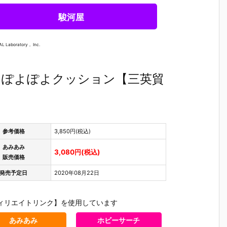
駿河屋
AL Laboratory， Inc.
』ぽよぽよクッション【三英貿
参考価格
3,850円(税込)
あみあみ
3,080円(税込)
販売価格
発売予定日
2020年08月22日
シ
【TFD】ねん
【機動戦士ガ
【ポケモン】
『機動戦
ィリエイトリンク】を使用しています
どろいど『バ
ンダム】『M
『テラスタル
ンダム MO
M
ニー』The Fi
OBILITY JOI
ポケモンキッ
LE SUIT 
あみあみ
ホビーサーチ