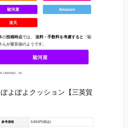
rst Descend
NT GUNDAM
ズ』食玩フィ
EMBLE 3
』
ant デフォル
VOL.12』食玩
ギュア予約
デフォル
駿河屋
Amazon
モ
メ可動フィギ
フィギュア予
【バンダイ】
動フィギ
ル
ュア予約【マ
約【バンダ
より2026年6
予約【バ
楽天
玩
ックスファク
イ】より202
月22日発売♪
イ】より2
予
トリー】より
6年6月29日
6年10月
2027年1月発
発売♪
予定♪
事の
投稿時点
では、
送料・手数料を考慮すると
「駿
2
売予定♪
さんが最安値のようです。
駿河屋
AL Laboratory， Inc.
』ぽよぽよクッション【三英貿
参考価格
3,850円(税込)