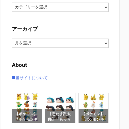
カ
テ
ゴ
リ
アーカイブ
ー
ア
ー
カ
イ
About
ブ
■当サイトについて
士ガ
【ポケモン】
【忍たま乱太
【ポケモン】
【機動
BI
『ポケモンキ
郎】『もっち
『ポケモンキ
ンダム
ENS
ッズ 30周年
りころりんm
ッズ 30周年
OBILITY