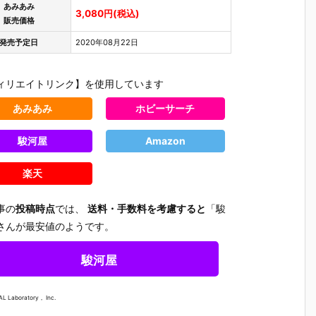
あみあみ
3,080円(税込)
販売価格
発売予定日
2020年08月22日
ィリエイトリンク】を使用しています
あみあみ
ホビーサーチ
駿河屋
Amazon
楽天
事の
投稿時点
では、
送料・手数料を考慮すると
「駿
さんが最安値のようです。
駿河屋
AL Laboratory， Inc.