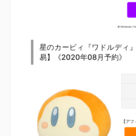
© Nintendo / H
星のカービィ『ワドルディ
易】《2020年08月予約》
【ポケモン】
【機動戦士ガ
【ゴジラ】
【ウルトラ
【アフ
『ポケモンキ
ンダム】『M
『GODZILLA
リーズ】『C
ッズ 30周年
OBILITY JOI
SOFVIDOLL
ONVERGE 