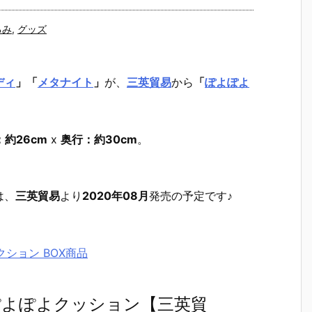
るみ
,
グッズ
ディ
」
「
メタナイト
」
が、
三英貿易
から
「
ぽよぽよ
約26cm
x
奥行：約30cm
。
。
は、
三英貿易
より
2020年08月
発売の予定です♪
クション BOX商品
ぽよぽよクッション【三英貿