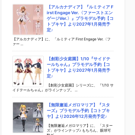
【アルカナディア】『ルミティア F
irst Engage Ver.〈ファーストエン
ゲージVer.〉』プラモデル予約【コ
トブキヤ】より2027年1月発売予
定♪
【アルカナディア】に、 「ルミティア First Engage Ver.〈フ
ァー ...
【創彩少女庭園】1/10『サイドテ
ールちゃん』プラモデル予約【コ
トブキヤ】より2027年1月発売予
定♪
【創彩少女庭園】シリーズに、 『1/10 サ
イドテールちゃん』がラインナップ。 ...
【無限邂逅メガロマリア】『スタ
ーズ』プラモデル予約【コトブキ
ヤ】より2026年12月発売予定♪
【無限邂逅メガロマリア】に、 「スター
ズ」がラインナップ♪ もちろん、眼球可