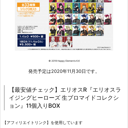
© 2019 Happy Elements K.K
発売予定は2020年11月30日です。
【最安値チェック】エリオスR『エリオスラ
イジングヒーローズ 生ブロマイドコレクシ
ョン』11個入りBOX
【アフィリエイトリンク】を使用しています