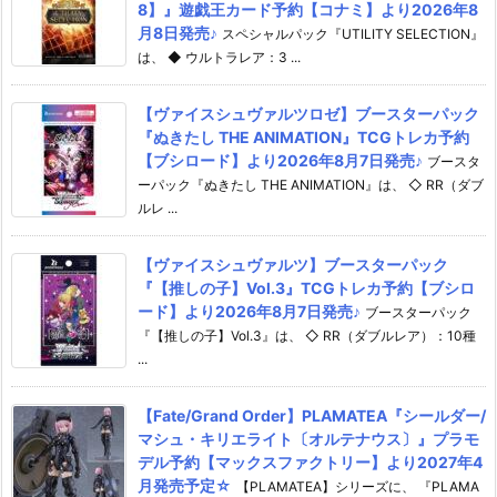
8】』遊戯王カード予約【コナミ】より2026年8
月8日発売♪
スペシャルパック『UTILITY SELECTION』
は、 ◆ ウルトラレア：3 ...
【ヴァイスシュヴァルツロゼ】ブースターパック
『ぬきたし THE ANIMATION』TCGトレカ予約
【ブシロード】より2026年8月7日発売♪
ブースタ
ーパック『ぬきたし THE ANIMATION』は、 ◇ RR（ダブ
ルレ ...
【ヴァイスシュヴァルツ】ブースターパック
『【推しの子】Vol.3』TCGトレカ予約【ブシロ
ード】より2026年8月7日発売♪
ブースターパック
『【推しの子】Vol.3』は、 ◇ RR（ダブルレア）：10種
...
【Fate/Grand Order】PLAMATEA『シールダー/
マシュ・キリエライト〔オルテナウス〕』プラモ
デル予約【マックスファクトリー】より2027年4
月発売予定☆
【PLAMATEA】シリーズに、 『PLAMA