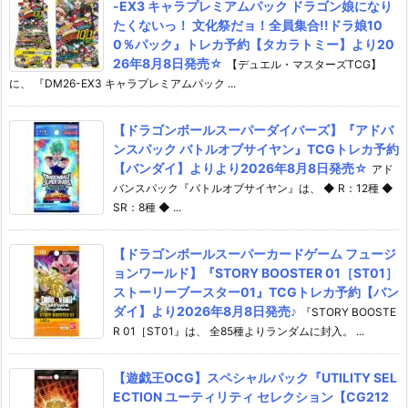
-EX3 キャラプレミアムパック ドラゴン娘になり
たくないっ！ 文化祭だョ！全員集合!!ドラ娘10
0％パック』トレカ予約【タカラトミー】より20
26年8月8日発売☆
【デュエル・マスターズTCG】
に、 『DM26-EX3 キャラプレミアムパック ...
【ドラゴンボールスーパーダイバーズ】『アドバ
ンスパック バトルオブサイヤン』TCGトレカ予約
【バンダイ】よりより2026年8月8日発売☆
アド
バンスパック『バトルオブサイヤン』は、 ◆ R：12種 ◆
SR：8種 ◆ ...
【ドラゴンボールスーパーカードゲーム フュージ
ョンワールド】『STORY BOOSTER 01［ST01］
ストーリーブースター01』TCGトレカ予約【バン
ダイ】より2026年8月8日発売♪
『STORY BOOSTE
R 01［ST01』は、 全85種よりランダムに封入。 ...
【遊戯王OCG】スペシャルパック『UTILITY SEL
ECTION ユーティリティ セレクション【CG212