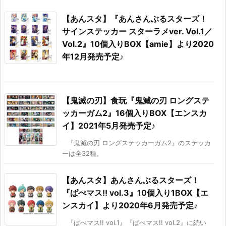
【あんスタ】『あんさんぶるスターズ！
サインステッカー スターラメver. Vol.1／
Vol.2』10個入りBOX【amie】より2020
年12月発売予定♪
【鬼滅の刃】食玩『鬼滅の刃 ロングステ
ッカーガム2』16個入りBOX【エンスカ
イ】2021年5月発売予定♪
『鬼滅の刃 ロングステッカーガム2』のステッカ
ーは全32種。
【あんスタ】あんさんぶるスターズ！
『ぱぺマス!! vol.3』10個入り1BOX【エ
ンスカイ】より2020年6月発売予定♪
『ぱぺマス!! vol.1』『ぱぺマス!! vol.2』に続い