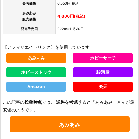
参考価格
6,050円(税込)
あみあみ
4,800円(税込)
販売価格
発売予定日
2020年11月30日
【アフィリエイトリンク】を使用しています
あみあみ
ホビーサーチ
ホビーストック
駿河屋
Amazon
楽天
この記事の
投稿時点
では、
送料を考慮すると
「あみあみ」さんが最
安値のようです。
あみあみ