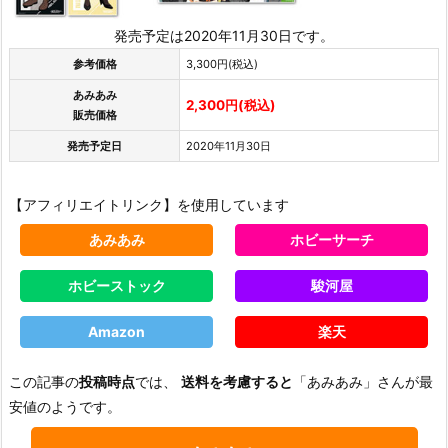
発売予定は2020年11月30日です。
参考価格
3,300円(税込)
あみあみ
2,300円(税込)
販売価格
発売予定日
2020年11月30日
【アフィリエイトリンク】を使用しています
あみあみ
ホビーサーチ
ホビーストック
駿河屋
Amazon
楽天
この記事の
投稿時点
では、
送料を考慮すると
「あみあみ」さんが最
安値のようです。