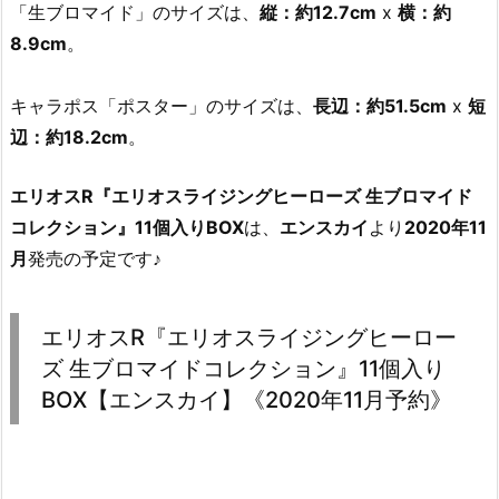
「生ブロマイド」のサイズは、
縦：約12.7cm
x
横：約
8.9cm
。
キャラポス「ポスター」のサイズは、
長辺：約51.5cm
x
短
辺：約18.2cm
。
エリオスR『エリオスライジングヒーローズ 生ブロマイド
コレクション』11個入りBOX
は、
エンスカイ
より
2020年11
月
発売の予定です♪
エリオスR『エリオスライジングヒーロー
ズ 生ブロマイドコレクション』11個入り
BOX【エンスカイ】《2020年11月予約》