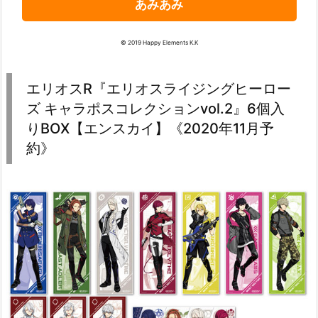
あみあみ
© 2019 Happy Elements K.K
エリオスR『エリオスライジングヒーロー
ズ キャラポスコレクションvol.2』6個入
りBOX【エンスカイ】《2020年11月予
約》