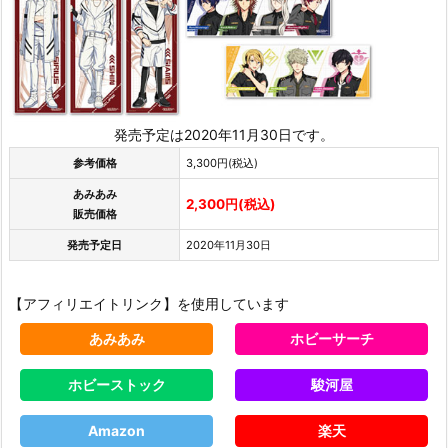
発売予定は2020年11月30日です。
参考価格
3,300円(税込)
あみあみ
2,300円(税込)
販売価格
発売予定日
2020年11月30日
【アフィリエイトリンク】を使用しています
あみあみ
ホビーサーチ
ホビーストック
駿河屋
Amazon
楽天