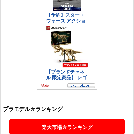
プラモデル☆ランキング
楽天市場☆ランキング