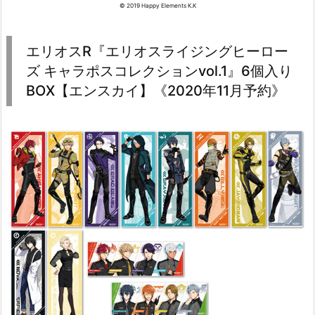
© 2019 Happy Elements K.K
エリオスR『エリオスライジングヒーロー
ズ キャラポスコレクションvol.1』6個入り
BOX【エンスカイ】《2020年11月予約》