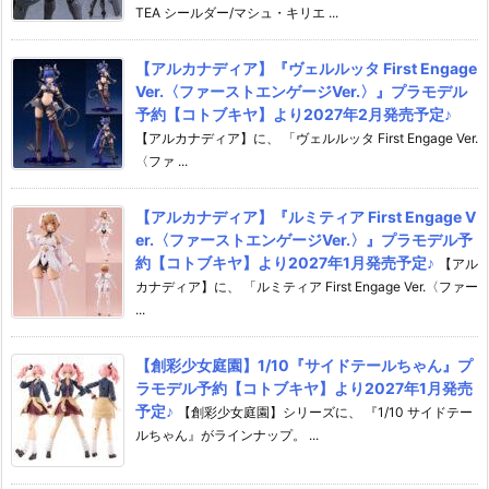
TEA シールダー/マシュ・キリエ ...
【アルカナディア】『ヴェルルッタ First Engage
Ver.〈ファーストエンゲージVer.〉』プラモデル
予約【コトブキヤ】より2027年2月発売予定♪
【アルカナディア】に、 「ヴェルルッタ First Engage Ver.
〈ファ ...
【アルカナディア】『ルミティア First Engage V
er.〈ファーストエンゲージVer.〉』プラモデル予
約【コトブキヤ】より2027年1月発売予定♪
【アル
カナディア】に、 「ルミティア First Engage Ver.〈ファー
...
【創彩少女庭園】1/10『サイドテールちゃん』プ
ラモデル予約【コトブキヤ】より2027年1月発売
予定♪
【創彩少女庭園】シリーズに、 『1/10 サイドテー
ルちゃん』がラインナップ。 ...