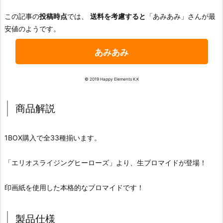
この記事の
投稿時点
では、
送料を考慮すると
「あみあみ」さんが最
安値のようです。
あみあみ
© 2019 Happy Elements K.K
商品解説
1BOX購入で全33種揃います。
「エリオスライジングヒーローズ」より、生ブロマイドが登場！
印画紙を使用した本格的なブロマイドです！
製品仕様