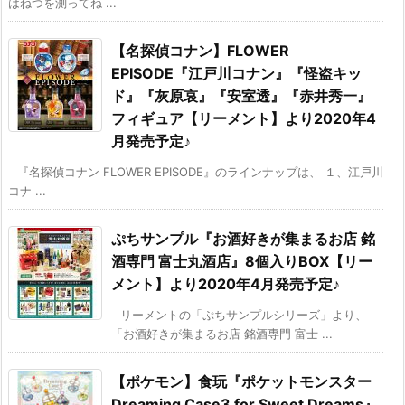
はねつを測ってね ...
【名探偵コナン】FLOWER
EPISODE『江戸川コナン』『怪盗キッ
ド』『灰原哀』『安室透』『赤井秀一』
フィギュア【リーメント】より2020年4
月発売予定♪
『名探偵コナン FLOWER EPISODE』のラインナップは、 １、江戸川
コナ ...
ぷちサンプル『お酒好きが集まるお店 銘
酒専門 富士丸酒店』8個入りBOX【リー
メント】より2020年4月発売予定♪
リーメントの「ぷちサンプルシリーズ」より、
「お酒好きが集まるお店 銘酒専門 富士 ...
【ポケモン】食玩『ポケットモンスター
Dreaming Case3 for Sweet Dreams』