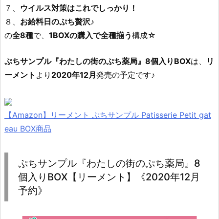
７、
ウイルス対策はこれでしっかり！
８、
お給料日のぷち贅沢♪
の
全8種
で、
1BOXの購入で全種揃う
構成☆
ぷちサンプル『わたしの街のぷち薬局』8個入りBOX
は、
リ
ーメント
より
2020年12月
発売の予定です♪
【Amazon】リーメント ぷちサンプル Patisserie Petit gat
eau BOX商品
ぷちサンプル『わたしの街のぷち薬局』8
個入りBOX【リーメント】《2020年12月
予約》