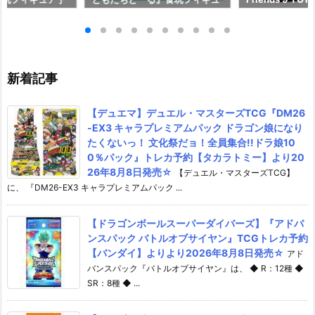
より2026年6月
ア予約【バンダイ】より2026
玩フィギュア予
年8月3日発売♪
より2026年7月
新着記事
【デュエマ】デュエル・マスターズTCG『DM26
-EX3 キャラプレミアムパック ドラゴン娘になり
たくないっ！ 文化祭だョ！全員集合!!ドラ娘10
0％パック』トレカ予約【タカラトミー】より20
26年8月8日発売☆
【デュエル・マスターズTCG】
に、 『DM26-EX3 キャラプレミアムパック ...
【ドラゴンボールスーパーダイバーズ】『アドバ
ンスパック バトルオブサイヤン』TCGトレカ予約
【バンダイ】よりより2026年8月8日発売☆
アド
バンスパック『バトルオブサイヤン』は、 ◆ R：12種 ◆
SR：8種 ◆ ...