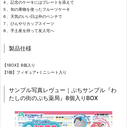
４、記念のケーキにはプレートを添えて
５、旬の果物を使ったフルーツケーキ
６、天気のいい日は外のベンチで
７、ひんやりカップスイーツ
８、手土産を持って友人宅へ
製品仕様
【1BOX】8個入り
【1個】フィギュア+ミニシート入り
サンプル写真レヴュー｜ぷちサンプル『わ
たしの街のぷち薬局』8個入りBOX