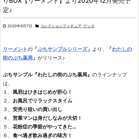
りBOX【リーメント】より2020年12月発売予
定♪
2020年9月7日
コレクションフィギュア
,
グッズ
リーメント
の
「
ぷちサンプルシリーズ
」
より、
「
わたしの
街のぷち薬局
」
がリリース♪
ぷちサンプル『わたしの街のぷち薬局』
のラインナップ
は、
１、
風邪はひきはじめが肝心！
２、
お風呂でリラックスタイム
３、
安売り狙いの買い出し
４、
営業マンは身だしなみが大切！
５、
花粉症の季節がやってきた…
６、
食べ過ぎ飲み過ぎの味方！