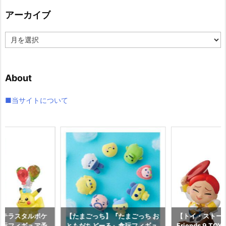
リ
アーカイブ
ー
ア
ー
カ
イ
About
ブ
■当サイトについて
『テラスタルポケ
【たまごっち】『たまごっち お
【トイ・ストーリ
食玩フィギュア予
ともだちどーる』食玩フィギュ
Friends 9 TO