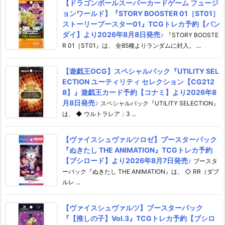
【ドラゴンボールスーパーカードゲーム フュージ
ョンワールド】『STORY BOOSTER 01［ST01］
ストーリーブースター01』TCGトレカ予約【バン
ダイ】より2026年8月8日発売♪
『STORY BOOSTE
R 01［ST01』は、 全85種よりランダムに封入。 ...
【遊戯王OCG】スペシャルパック『UTILITY SEL
ECTION ユーティリティ セレクション【CG212
8】』遊戯王カード予約【コナミ】より2026年8
月8日発売♪
スペシャルパック『UTILITY SELECTION』
は、 ◆ ウルトラレア：3 ...
【ヴァイスシュヴァルツロゼ】ブースターパック
『ぬきたし THE ANIMATION』TCGトレカ予約
【ブシロード】より2026年8月7日発売♪
ブースタ
ーパック『ぬきたし THE ANIMATION』は、 ◇ RR（ダブ
ルレ ...
【ヴァイスシュヴァルツ】ブースターパック
『【推しの子】Vol.3』TCGトレカ予約【ブシロ