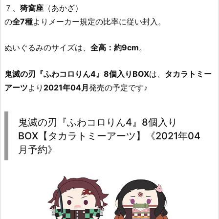
７、
猗窩座
（あかざ）
の
全7種
よりメーカー規定の比率に従い封入。
ぬいぐるみのサイズは、
全高：約9cm
。
鬼滅の刃『ふわコロりん4』8個入りBOX
は、
タカラトミー
アーツ
より
2021年04月
発売の予定です♪
鬼滅の刃『ふわコロりん4』8個入り
BOX【タカラトミーアーツ】《2021年04
月予約》