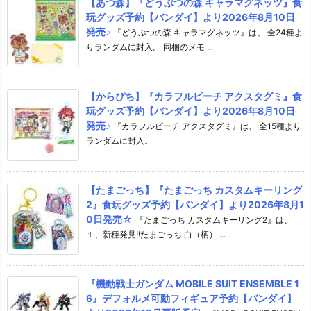
【あつ森】『どうぶつの森 キャラマグネッツ』食
玩グッズ予約【バンダイ】より2026年8月10日
発売♪
『どうぶつの森 キャラマグネッツ』は、 全24種よ
りランダムに封入。 同梱のメモ ...
【からぴち】『カラフルピーチ アクスタグミ』食
玩グッズ予約【バンダイ】より2026年8月10日
発売♪
『カラフルピーチ アクスタグミ』は、 全15種より
ランダムに封入。
【たまごっち】『たまごっち カスタムキーリング
2』食玩グッズ予約【バンダイ】より2026年8月1
0日発売☆
『たまごっち カスタムキーリング2』は、
１、新種発見!!たまごっち 白（柄） ...
『機動戦士ガンダム MOBILE SUIT ENSEMBLE 1
6』デフォルメ可動フィギュア予約【バンダイ】