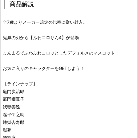
商品解説
全7種よりメーカー規定の比率に従い封入。
鬼滅の刃から【ふわコロりん4】が登場！
まんまるでふわふわコロッとしたデフォルメのマスコット！
お気に入りのキャラクターをGETしよう！
【ラインナップ】
竈門炭治郎
竈門禰豆子
我妻善逸
嘴平伊之助
煉獄杏寿郎
魘夢
猗窩座