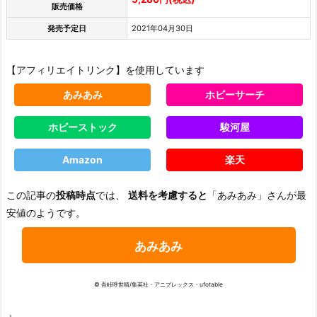
販売価格
発売予定日
2021年04月30日
【アフィリエイトリンク】を使用しています
あみあみ
ホビーサーチ
ホビーストック
駿河屋
Amazon
楽天
この記事の
投稿時点
では、
送料を考慮すると
「あみあみ」さんが最
安値のようです。
あみあみ
© 吾峠呼世晴/集英社・アニプレックス・ufotable