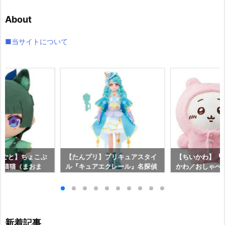
イ
About
ブ
■当サイトについて
りごと】ちょこぷ
【たんプリ】プリキュアスタイ
【ちいかわ】『
『猫猫（まおま
ル『キュアエクレール』名探偵
かわ／おしゃべ
予約【グッドスマ
プリキュア！ ドール予約【バン
しゃべりうさぎ
】より2025年1
ダイ】より2026年7月25日発
ット』ぬいぐる
売♪
イ】より2026
新着記事