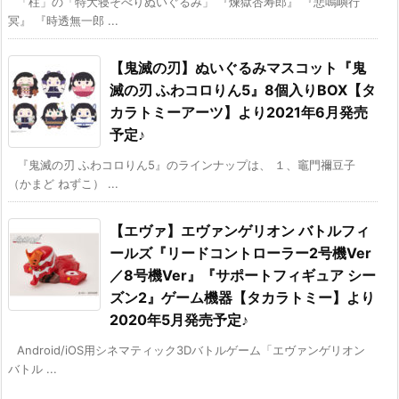
「柱」の「特大寝そべりぬいぐるみ」 『煉獄杏寿郎』 『悲鳴嶼行
冥』 『時透無一郎 ...
【鬼滅の刃】ぬいぐるみマスコット『鬼
滅の刃 ふわコロりん5』8個入りBOX【タ
カラトミーアーツ】より2021年6月発売
予定♪
『鬼滅の刃 ふわコロりん5』のラインナップは、 １、竈門禰豆子
（かまど ねずこ） ...
【エヴァ】エヴァンゲリオン バトルフィ
ールズ『リードコントローラー2号機Ver
／8号機Ver』『サポートフィギュア シー
ズン2』ゲーム機器【タカラトミー】より
2020年5月発売予定♪
Android/iOS用シネマティック3Dバトルゲーム「エヴァンゲリオン
バトル ...