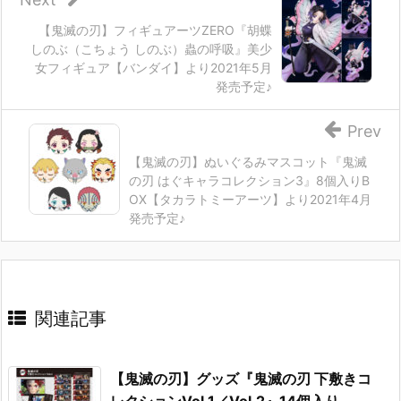
【鬼滅の刃】フィギュアーツZERO『胡蝶
しのぶ（こちょう しのぶ）蟲の呼吸』美少
女フィギュア【バンダイ】より2021年5月
発売予定♪
Prev
【鬼滅の刃】ぬいぐるみマスコット『鬼滅
の刃 はぐキャラコレクション3』8個入りB
OX【タカラトミーアーツ】より2021年4月
発売予定♪
関連記事
【鬼滅の刃】グッズ『鬼滅の刃 下敷きコ