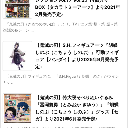
レクションVol.1／Vol.2』14個入り
BOX【タカラトミーアーツ】より2021年
2月発売予定♪
「鬼滅の刃（きめつのやいば）」より、TVアニメ第1期・第1話～第
26話の各シーン ...
【鬼滅の刃】S.H.フィギュアーツ『胡蝶
しのぶ（こちょう しのぶ）』可動フィギ
ュア【バンダイ】より2025年9月発売予
定♪
【鬼滅の刃】フィギュアに、 「S.H.Figuarts 胡蝶しのぶ」がライン
ナッ ...
【鬼滅の刃】特大寝そべりぬいぐるみ
『冨岡義勇（とみおか ぎゆう）』『胡蝶
しのぶ（こちょう しのぶ）』グッズ【セ
ガ】より2021年6月発売予定♪