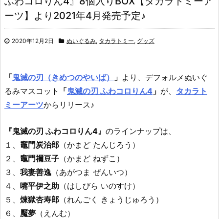
ふわコロりん4』8個入りBOX【タカラトミーア
ーツ】より2021年4月発売予定♪
2020年12月2日
ぬいぐるみ
,
タカラトミー
,
グッズ
「
鬼滅の刃（きめつのやいば）
」
より、
デフォルメぬいぐ
るみマスコット
「
鬼滅の刃 ふわコロりん4
」
が、
タカラト
ミーアーツ
からリリース♪
『鬼滅の刃 ふわコロりん4』
のラインナップは、
１、
竈門炭治郎
（かまど たんじろう）
２、
竈門禰豆子
（かまど ねずこ）
３、
我妻善逸
（あがつま ぜんいつ）
４、
嘴平伊之助
（はしびら いのすけ）
５、
煉獄杏寿郎
（れんごく きょうじゅろう）
６、
魘夢
（えんむ）