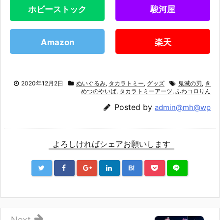
ホビーストック
駿河屋
Amazon
楽天
2020年12月2日
ぬいぐるみ
,
タカラトミー
,
グッズ
鬼滅の刃
,
き
めつのやいば
,
タカラトミーアーツ
,
ふわコロりん
Posted by
admin@mh@wp
よろしければシェアお願いします
B!
Next