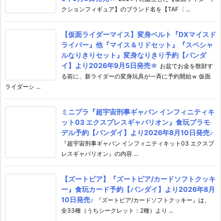
クションフィギュア】のブランド名を【TAF〈 ...
【仮面ライダーマイス】変身ベルト『DXマイスド
ライバー』他『マイス＆リドセット』『スペシャ
ルなりきりセット』変身なりきり予約【バンダ
イ】より2026年9月5日発売☆
お盆でお金を散財す
る前に、新ライダーの変身玩具が一斉に予約開始ｗ 仮面
ライダーシ ...
ミニプラ『超宇宙刑事ギャバン インフィニティキ
ット03 エクスプレスギャバリオン』食玩プラモ
デル予約【バンダイ】より2026年8月10日発売♪
『超宇宙刑事ギャバン インフィニティキット03 エクスプ
レスギャバリオン』の内容 ...
【ズートピア】『ズートピア/カードソフトクッキ
ー』食玩カード予約【バンダイ】より2026年8月
10日発売♪
『ズートピア/カードソフトクッキー』は、
全33種（うちシークレット：2種）より ...