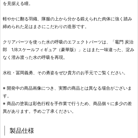
を見据える瞳。
軽やかに翻る羽織、隊服の上から分かる鍛えられた肉体に強く踏み
締められた足はまさにこだわりの造形です。
クリアパーツを使った水の呼吸のエフェクトパーツは、「竈門 炭治
郎 1/8スケールフィギュア（豪華版）」とはまた一味違った、淀み
なく澄み渡った水の呼吸を再現。
水柱・冨岡義勇、その勇姿をぜひ貴方のお手元でご覧ください。
※ 開発中の商品画像につき、実際の商品とは異なる場合がございま
す。
※ 商品の塗装は彩色行程を手作業で行うため、商品個々に多少の差
異があります。予めご了承ください。
製品仕様