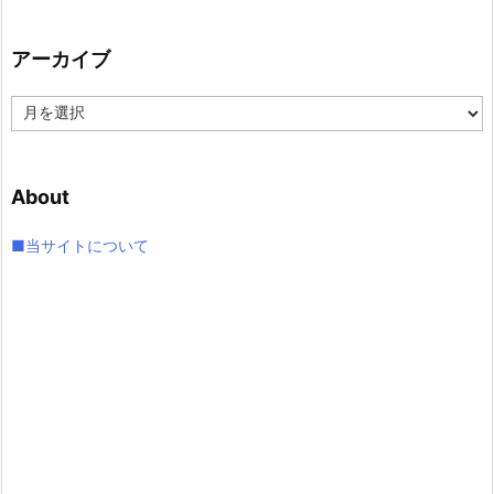
ゴ
リ
アーカイブ
ー
ア
ー
カ
イ
About
ブ
■当サイトについて