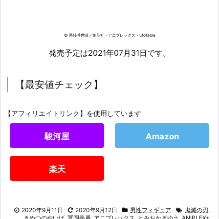
© 吾峠呼世晴／集英社・アニプレックス・ufotable
発売予定は2021年07月31日です。
【最安値チェック】
【アフィリエイトリンク】を使用しています
駿河屋
Amazon
楽天
2020年9月11日
2020年9月12日
男性フィギュア
鬼滅の刃
,
きめつのやいば
,
冨岡義勇
,
アニプレックス
,
とみおかぎゆう
,
ANIPLEX+