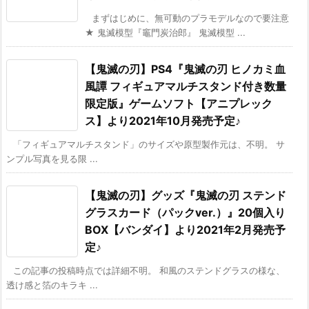
まずはじめに、無可動のプラモデルなので要注意
★ 鬼滅模型『竈門炭治郎』 鬼滅模型 ...
【鬼滅の刃】PS4『鬼滅の刃 ヒノカミ血
風譚 フィギュアマルチスタンド付き数量
限定版』ゲームソフト【アニプレック
ス】より2021年10月発売予定♪
「フィギュアマルチスタンド」のサイズや原型製作元は、不明。 サ
ンプル写真を見る限 ...
【鬼滅の刃】グッズ『鬼滅の刃 ステンド
グラスカード（パックver.）』20個入り
BOX【バンダイ】より2021年2月発売予
定♪
この記事の投稿時点では詳細不明。 和風のステンドグラスの様な、
透け感と箔のキラキ ...