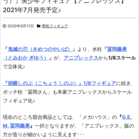
う）』美少年フィギュア【アニプレックス】
2021年7月発売予定♪
2020年9月11日
男性フィギュア
「
鬼滅の刃（きめつのやいば）
」
より、
水柱
「
冨岡義勇
（とみおか ぎゆう）
」
が、
アニプレックス
から
1/8スケール
で立体化♪
『胡蝶しのぶ（こちょう しのぶ）』1/8フィギュア
に続き、
ボッチ柱「冨岡さん」も本家アニプレックスからスケール
フィギュア化♪
現在のところ競合商品としては、「メガハウス」の
『
G.E.
M. 冨岡義勇
』
一択となりますが、「アニプレックス」版の
方が造りが細かいように見えます･･･