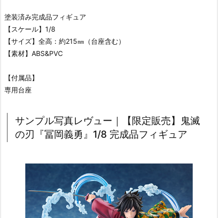
塗装済み完成品フィギュア
【スケール】1/8
【サイズ】全高：約215㎜（台座含む）
【素材】ABS&PVC
【付属品】
専用台座
サンプル写真レヴュー｜【限定販売】鬼滅
の刃『冨岡義勇』1/8 完成品フィギュア