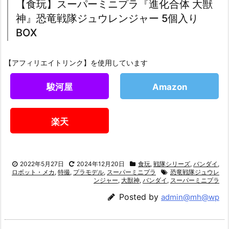
【食玩】スーパーミニプラ『進化合体 大獣
神』恐竜戦隊ジュウレンジャー 5個入り
BOX
【アフィリエイトリンク】を使用しています
駿河屋
Amazon
楽天
2022年5月27日
2024年12月20日
食玩
,
戦隊シリーズ
,
バンダイ
,
ロボット・メカ
,
特撮
,
プラモデル
,
スーパーミニプラ
恐竜戦隊ジュウレ
ンジャー
,
大獣神
,
バンダイ
,
スーパーミニプラ
Posted by
admin@mh@wp