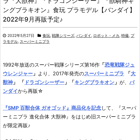
ラ『大獣神』『ドラゴンシーザー』『獣騎神キ
ングブラキオン』食玩 プラモデル【バンダイ】
2022年9月再販予定♪
2022年5月27日
食玩
,
戦隊シリーズ
,
バンダイ
,
ロボット・メカ
,
特撮
,
プ
ラモデル
,
スーパーミニプラ
1992年放送のスーパー戦隊シリーズ第16作
「
恐竜戦隊ジュ
ウレンジャー
」
より、2017年発売の
スーパーミニプラ
「
大
獣神
」
「
ドラゴンシーザー
」
「
キングブラキオン
」
が、
バ
ンダイ
から再販☆
『SMP 百獣合体 ガオゴッド』商品化を記念
して、『スーパ
ーミニプラ 進化合体 大獣神』をはじめ旧スーパーミニプラ
が限定再販♪