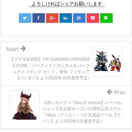
よろしければシェアお願いします
B!
Next
【プラモ狂四郎】FW GUNDAM CONVERG
E CORE『パーフェクトガンダム＆パーフ
ェクトジオング セット』食玩 フィギュア
【バンダイ】より2022年10月発売予定♪
Prev
【赤いカメラ × Time of eternal】レーベル
ショップ名古屋オープン10周年記念モデル
『Alice（アリス）』1/3 完成品ドール【ア
ゾン】より2022年5月発売予定♪