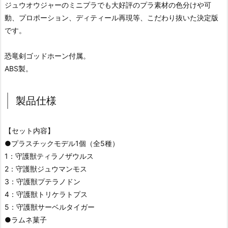
ジュウオウジャーのミニプラでも大好評のプラ素材の色分けや可
動、プロポーション、ディティール再現等、こだわり抜いた決定版
です。
恐竜剣ゴッドホーン付属。
ABS製。
製品仕様
【セット内容】
●プラスチックモデル1個（全5種）
1：守護獣ティラノザウルス
2：守護獣ジュウマンモス
3：守護獣プテラノドン
4：守護獣トリケラトプス
5：守護獣サーベルタイガー
●ラムネ菓子