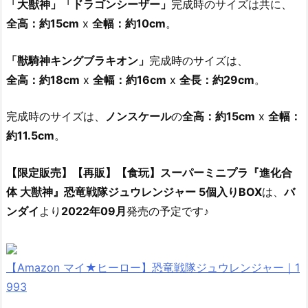
「大獣神」「ドラゴンシーザー」
完成時のサイズは共に、
全高：約15cm
x
全幅：約10cm
。
「獣騎神キングブラキオン」
完成時のサイズは、
全高：約18cm
x
全幅：約16cm
x
全長：約29cm
。
完成時のサイズは、
ノンスケール
の
全高：約15cm
x
全幅：
約11.5cm
。
【限定販売】【再販】【食玩】スーパーミニプラ『進化合
体 大獣神』恐竜戦隊ジュウレンジャー 5個入りBOX
は、
バ
ンダイ
より
2022年09月
発売の予定です♪
【Amazon マイ★ヒーロー】恐竜戦隊ジュウレンジャー｜1
993