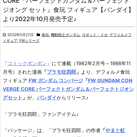
CORE『パーフェクトガンダム＆パーフェクト
ジオング セット』食玩 フィギュア【バンダイ】
より2022年10月発売予定♪
2022年5月27日
食玩
,
機動戦士ガンダム
,
ロボット・メカ
,
デフォルメフ
ィギュア
,
FWシリーズ
「
コミックボンボン
」にて連載（1982年2月号～1986年11
月号）された漫画
「
プラモ狂四郎
」
より、デフォルメ食玩
フィギュア
FW ガンダム コンバージ
「
FW GUNDAM CON
VERGE CORE パーフェクトガンダム＆パーフェクトジオン
グセット
」
が、
バンダイ
からリリース♪
「プラモ狂四郎」ファンアイテム♪
「パッケージ」は、「プラモ狂四郎」の作者
「
やまと虹