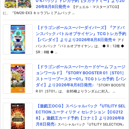
0％パック』トレカ予約【タカラトミー】より20
26年8月8日発売☆
【デュエル・マスターズTCG】
に、 『DM26-EX3 キャラプレミアムパック ...
【ドラゴンボールスーパーダイバーズ】『アドバ
ンスパック バトルオブサイヤン』TCGトレカ予約
【バンダイ】よりより2026年8月8日発売☆
アド
バンスパック『バトルオブサイヤン』は、 ◆ R：12種 ◆
SR：8種 ◆ ...
【ドラゴンボールスーパーカードゲーム フュージ
ョンワールド】『STORY BOOSTER 01［ST01］
ストーリーブースター01』TCGトレカ予約【バン
ダイ】より2026年8月8日発売♪
『STORY BOOSTE
R 01［ST01』は、 全85種よりランダムに封入。 ...
【遊戯王OCG】スペシャルパック『UTILITY SEL
ECTION ユーティリティ セレクション【CG212
8】』遊戯王カード予約【コナミ】より2026年8
月8日発売♪
スペシャルパック『UTILITY SELECTION』