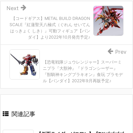
Next
【コードギアス】METAL BUILD DRAGON
SCALE『紅蓮聖天八極式（ぐれん せいてん
はっきょく しき）』可動フィギュア【バン
ダイ】より2022年10月発売予定♪
Prev
【恐竜戦隊ジュウレンジャー】スーパーミ
ニプラ『大獣神』『ドラゴンシーザー』
『獣騎神キングブラキオン』食玩 プラモデ
ル【バンダイ】2022年9月再販予定♪
関連記事