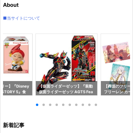
About
ブ
■当サイトについて
ー】『Disney
【仮面ライダーゼッツ】『装動
【葬送のフリー
OY STORY 5』食
仮面ライダーゼッツ AGT5 Fea
フリーレン カ
予約【バンダイ】
t.装動 仮面ライダーガッチャー
ー』食玩カード
月27日発売♪
ド』食玩フィギュア予約【バン
イ】より2026
ダイ】より2026年8月3日発売
♪
新着記事