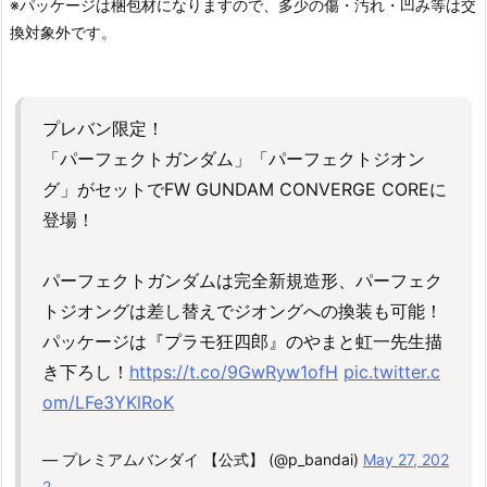
※パッケージは梱包材になりますので、多少の傷・汚れ・凹み等は交
換対象外です。
プレバン限定！
「パーフェクトガンダム」「パーフェクトジオン
グ」がセットでFW GUNDAM CONVERGE COREに
登場！
パーフェクトガンダムは完全新規造形、パーフェク
トジオングは差し替えでジオングへの換装も可能！
パッケージは『プラモ狂四郎』のやまと虹一先生描
き下ろし！
https://t.co/9GwRyw1ofH
pic.twitter.c
om/LFe3YKlRoK
— プレミアムバンダイ 【公式】 (@p_bandai)
May 27, 202
2