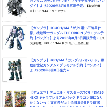
ガンダム 閃光のハサウェイ プラモデル予約【バン
ダイ】より2026年8月6日再販予定♪
【取扱説明
書】HG 1/144 アリュゼウス
【ガンプラ】HGUC 1/144『ザクI 黒い三連星仕
様』機動戦士ガンダム THE ORIGIN プラモデル予
約【バンダイ】より2026年8月6日再販予定♪
【取
扱説明書】HGUC 1/144 ザクI 黒い三連星仕様
【ガンプラ】HG 1/144『ガンダムレオパルド』機
動新世紀ガンダムX プラモデル予約【バンダイ】
より2026年8月8日発売☆
【デュエマ】デュエル・マスターズTCG『DM26
-EX3 キャラプレミアムパック ドラゴン娘になり
たくないっ！ 文化祭だョ！全員集合!!ドラ娘10