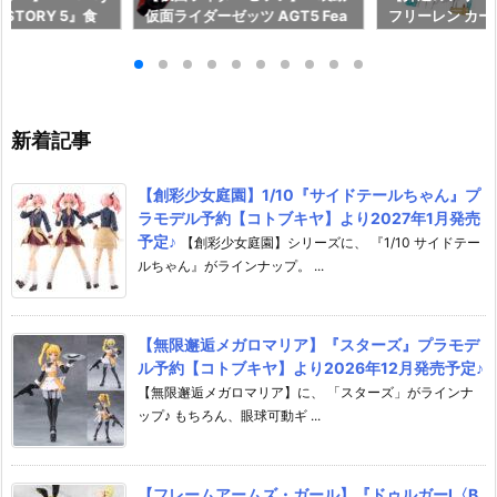
OY STORY 5』食
仮面ライダーゼッツ AGT5 Fea
フリーレン カ
予約【バンダイ】
t.装動 仮面ライダーガッチャー
ー』食玩カード
月27日発売♪
ド』食玩フィギュア予約【バン
イ】より2026
ダイ】より2026年8月3日発売
♪
新着記事
【創彩少女庭園】1/10『サイドテールちゃん』プ
ラモデル予約【コトブキヤ】より2027年1月発売
予定♪
【創彩少女庭園】シリーズに、 『1/10 サイドテー
ルちゃん』がラインナップ。 ...
【無限邂逅メガロマリア】『スターズ』プラモデ
ル予約【コトブキヤ】より2026年12月発売予定♪
【無限邂逅メガロマリア】に、 「スターズ」がラインナ
ップ♪ もちろん、眼球可動ギ ...
【フレームアームズ・ガール】『ドゥルガーI〈B