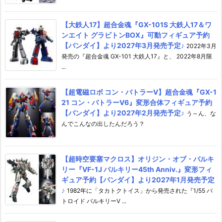
【大鉄人17】超合金魂『GX-101S 大鉄人17＆ワ
ンエイト グラビトンBOX』可動フィギュア予約
【バンダイ】より2027年3月発売予定♪
2022年3月
発売の『超合金魂 GX-101 大鉄人17』と、 2022年8月限
...
【超電磁ロボ コン・バトラーV】超合金魂『GX-1
21 コン・バトラーV6』変形合体フィギュア予約
【バンダイ】より2027年2月発売予定♪
う～ん、な
んでこんなの出したんだろう？
【超時空要塞マクロス】オリジン・オブ・バルキ
リー『VF-1J バルキリー45th Anniv.』変形フィ
ギュア予約【バンダイ】より2027年1月発売予定
♪
1982年に「タカトクトイス」から発売された『1/55 バ
トロイド バルキリーV ...