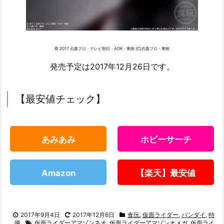
© 2017 石森プロ・テレビ朝日・ADK・東映 (C)石森プロ・東映
発売予定は2017年12月26日です。
【最安値チェック】
あみあみ
ホビーサーチ
Amazon
【楽天】最安値
2017年9月4日
2017年12月6日
食玩
,
仮面ライダー
,
バンダイ
,
特
撮
仮面ライダーアマゾンネオ
,
仮面ライダーアマゾンオメガ
,
仮面ライ