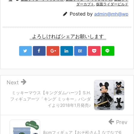
ダーカブト
,
仮面ライダービルド
Posted by
admin@mh@wp
よろしければシェアお願いします
B!
Next
ミッキーマウス【キングダムハーツ】S.H.
フィギュアーツ「キング ミッキー」バンダ
イより2018年1月発売♪
Prev
8cmフィギュア【おそ松さん】なでなで6