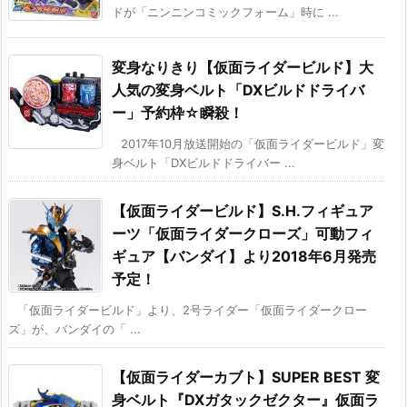
ドが「ニンニンコミックフォーム」時に ...
変身なりきり【仮面ライダービルド】大
人気の変身ベルト「DXビルドドライバ
ー」予約枠☆瞬殺！
2017年10月放送開始の「仮面ライダービルド」変
身ベルト「DXビルドドライバー ...
【仮面ライダービルド】S.H.フィギュア
ーツ「仮面ライダークローズ」可動フィ
ギュア【バンダイ】より2018年6月発売
予定！
「仮面ライダービルド」より、2号ライダー「仮面ライダークロー
ズ」が、バンダイの「 ...
【仮面ライダーカブト】SUPER BEST 変
身ベルト『DXガタックゼクター』仮面ラ