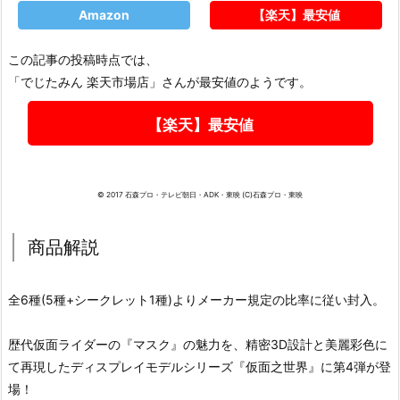
Amazon
【楽天】最安値
この記事の投稿時点では、
「でじたみん 楽天市場店」さんが最安値のようです。
【楽天】最安値
© 2017 石森プロ・テレビ朝日・ADK・東映 (C)石森プロ・東映
商品解説
全6種(5種+シークレット1種)よりメーカー規定の比率に従い封入。
歴代仮面ライダーの『マスク』の魅力を、精密3D設計と美麗彩色に
て再現したディスプレイモデルシリーズ『仮面之世界』に第4弾が登
場！