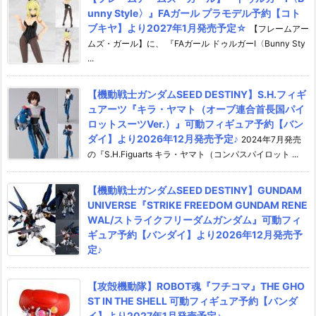
unny Style〉』FAガール プラモデル予約【コト
ブキヤ】より2027年1月発売予定☆
【フレームアー
ムズ・ガール】に、 『FAガール ドゥルガーI〈Bunny Sty
...
【機動戦士ガンダムSEED DESTINY】S.H.フィギ
ュアーツ『キラ・ヤマト（オーブ連合首長国パイ
ロットスーツVer.）』可動フィギュア予約【バン
ダイ】より2026年12月発売予定♪
2024年7月発売
の『S.H.Figuarts キラ・ヤマト（コンパスパイロット ...
【機動戦士ガンダムSEED DESTINY】GUNDAM
UNIVERSE『STRIKE FREEDOM GUNDAM RENE
WAL/ストライクフリーダムガンダム』可動フィ
ギュア予約【バンダイ】より2026年12月発売予
定♪
【攻殻機動隊】ROBOT魂『フチコマ』THE GHO
ST IN THE SHELL 可動フィギュア予約【バンダ
イ】より2027年1月発売予定♪