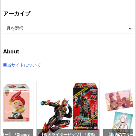
ゴ
リ
アーカイブ
ー
ア
ー
カ
イ
About
ブ
■当サイトについて
ー】『Disney
【仮面ライダーゼッツ】『装動
【葬送のフリー