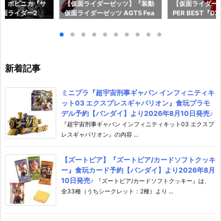
ー】ポピニカ『サ
【仮面ライダーゼッツ】『装動
【仮面ライダー
面ライダー2
仮面ライダーゼッツ AGT5 Fea
PER BEST『
具予約【バンダ
t.装動 仮面ライダーガッチャー
ャット＆キメワ
年12月発売予定♪
ド』食玩フィギュア予約【バン
ダー』変身なり
ダイ】より2026年8月3日発売
ダイ】より2026
♪
売♪
新着記事
ミニプラ『超宇宙刑事ギャバン インフィニティキ
ット03 エクスプレスギャバリオン』食玩プラモ
デル予約【バンダイ】より2026年8月10日発売♪
『超宇宙刑事ギャバン インフィニティキット03 エクスプ
レスギャバリオン』の内容 ...
【ズートピア】『ズートピア/カードソフトクッキ
ー』食玩カード予約【バンダイ】より2026年8月
10日発売♪
『ズートピア/カードソフトクッキー』は、
全33種（うちシークレット：2種）より ...