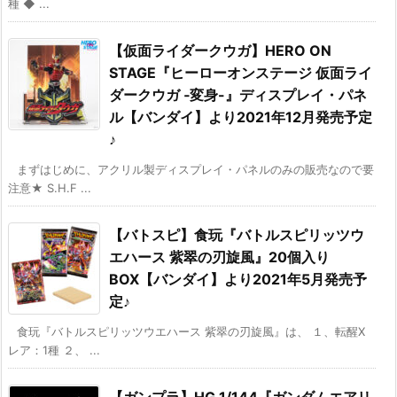
種 ◆ ...
【仮面ライダークウガ】HERO ON
STAGE『ヒーローオンステージ 仮面ライ
ダークウガ ‐変身-』ディスプレイ・パネ
ル【バンダイ】より2021年12月発売予定
♪
まずはじめに、アクリル製ディスプレイ・パネルのみの販売なので要
注意★ S.H.F ...
【バトスピ】食玩『バトルスピリッツウ
エハース 紫翠の刃旋風』20個入り
BOX【バンダイ】より2021年5月発売予
定♪
食玩『バトルスピリッツウエハース 紫翠の刃旋風』は、 １、転醒X
レア：1種 ２、 ...