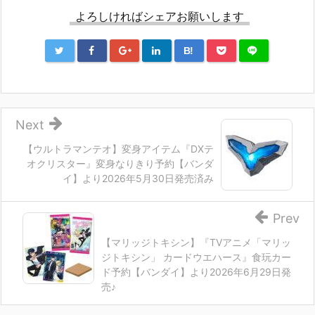
よろしければシェアお願いします
B!
Next
【ウルトラマンテオ】変身アイテム『DXテ
オクリスター』変身なりきり予約【バンダ
イ】より2026年5月30日発売済み
Prev
【マリッジトキシン】『TVアニメ「マリッ
ジトキシン」 カードウエハース』食玩カー
ド予約【バンダイ】より2026年6月29日発
売♪