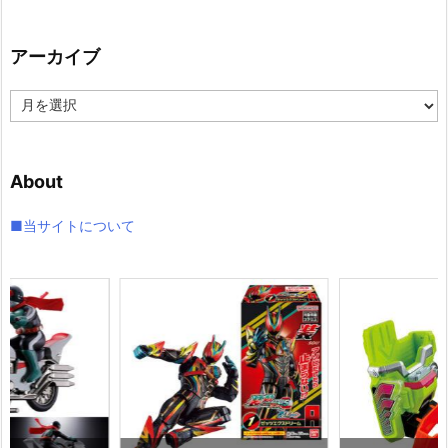
ゴ
リ
アーカイブ
ー
ア
ー
カ
イ
About
ブ
■当サイトについて