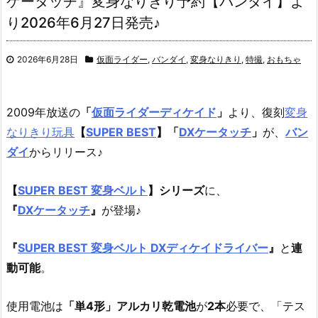
ケータッチ』変身なりきり予約【バンダイ】よ
り2026年6月27日発売♪
2026年6月28日
仮面ライダー
,
バンダイ
,
変身なりきり
,
特撮
,
おもちゃ
2009年放送の
「
仮面ライダーディケイド
」
より、復刻
変身
なりきり玩具
【
SUPER BEST
】
「
DXケータッチ
」
が、
バン
ダイ
からリリース♪
【
SUPER BEST 変身ベルト
】シリーズ
に、
『
DXケータッチ
』
が登場♪
『
SUPER BEST 変身ベルト DXディケイドライバー
』
と
連
動可能
。
使用電池は
「単4形」アルカリ乾電池
が
2本
必要で、「テス