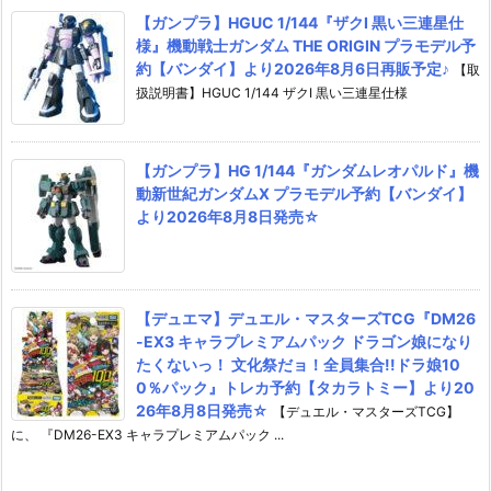
【ガンプラ】HGUC 1/144『ザクI 黒い三連星仕
様』機動戦士ガンダム THE ORIGIN プラモデル予
約【バンダイ】より2026年8月6日再販予定♪
【取
扱説明書】HGUC 1/144 ザクI 黒い三連星仕様
【ガンプラ】HG 1/144『ガンダムレオパルド』機
動新世紀ガンダムX プラモデル予約【バンダイ】
より2026年8月8日発売☆
【デュエマ】デュエル・マスターズTCG『DM26
-EX3 キャラプレミアムパック ドラゴン娘になり
たくないっ！ 文化祭だョ！全員集合!!ドラ娘10
0％パック』トレカ予約【タカラトミー】より20
26年8月8日発売☆
【デュエル・マスターズTCG】
に、 『DM26-EX3 キャラプレミアムパック ...