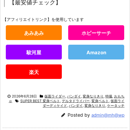
【最安値チェック】
【アフィリエイトリンク】を使用しています
あみあみ
ホビーサーチ
駿河屋
Amazon
楽天
2026年6月28日
仮面ライダー
,
バンダイ
,
変身なりきり
,
特撮
,
おもち
ゃ
SUPER BEST 変身ベルト
,
デルタドライバー
,
変身ベルト
,
仮面ライ
ダーディケイド
,
バンダイ
,
変身なりきり
,
ケータッチ
Posted by
admin@mh@wp