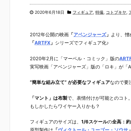
2020年6月18日
フィギュア
,
特撮
,
コトブキヤ
,
2012年公開の映画
「
アベンジャーズ
」
より、憎
「
ARTFX
」
シリーズでフィギュア化♪
2020年2月に「マーベル・コミック」版の
AR
実写映画「アベンジャーズ」版の「ロキ」が「A
“簡単な組み立て” が必要なフィギュア
なので要
「マント」は布製
で、表情付けが可能とのコト
もしかしたらワイヤー入りかも？
フィギュアのサイズは、
1/6スケール
の
全高：約
原型製作は
「
ヴィクトール・ユーゴー・ソウサ