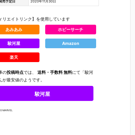
発売予定日
2020年11月30日
ィリエイトリンク】を使用しています
あみあみ
ホビーサーチ
駿河屋
Amazon
楽天
事の
投稿時点
では、
送料・手数料 無料
にて「駿河
んが最安値のようです。
駿河屋
20 MARVEL
【攻殻機動
【ハローキテ
【機動警察パ
【大鉄人1
隊】S.H.フィ
ィ】超合金魂
トレイバー E
超合金魂『
ギュアーツ
『ハローキテ
ZY】ROBOT
X-101S 