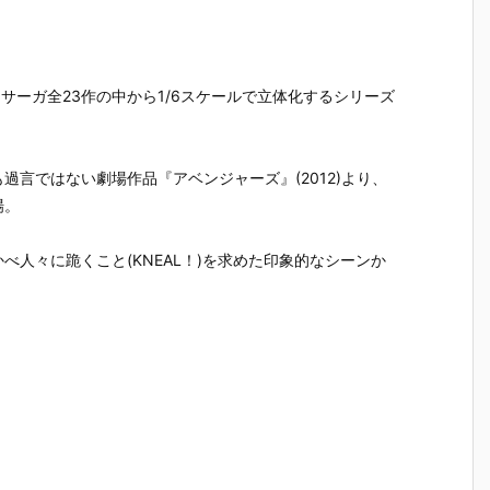
『草薙素子』
ィ 2.0』可動
魂『イングラ
人17＆ワ
THE GHOST
フィギュア予
ム・プラス
イト グラ
フ
IN THE SHEL
約【バンダ
（AV-98Plu
ンBOX』
約
L 可動フィギ
イ】より202
s）2号機』可
フィギュ
】
ュア予約【バ
7年1月発売予
動フィギュア
約【バン
ニティサーガ全23作の中から1/6スケールで立体化するシリーズ
1
ンダイ】より
定♪
予約【バンダ
イ】より2
2027年1月発
イ】より202
7年3月発
売予定♪
7年1月発売予
定♪
定♪
言ではない劇場作品『アベンジャーズ』(2012)より、
場。
人々に跪くこと(KNEAL！)を求めた印象的なシーンか