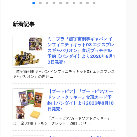
ンエ
魂『GX-121
ろりん♪クレ
EMBLE 16』
S.H.フ
ビト
コン・バトラ
ヨンしんちゃ
デフォルメ可
アーツ
可動
ーV6』変形
ん2』食玩フ
動フィギュア
ラ・ヤ
ア予
合体フィギュ
ィギュア予約
予約【バンダ
（オー
新着記事
ダ
ア予約【バン
【バンダイ】
イ】より202
首長国
02
ダイ】より20
より2026年8
6年12月再販
ットスー
売予
27年2月発売
月10日発売♪
予定♪
r.）』
ミニプラ『超宇宙刑事ギャバン イ
予定♪
ィギュ
ンフィニティキット03 エクスプレ
【バン
スギャバリオン』食玩プラモデル
より202
予約【バンダイ】より2026年8月1
2月発売
0日発売♪
『超宇宙刑事ギャバン インフィニティキット03 エクスプレス
ギャバリオン』の内容 ...
【ズートピア】『ズートピア/カー
ドソフトクッキー』食玩カード予
約【バンダイ】より2026年8月10
日発売♪
『ズートピア/カードソフトクッキー』
は、 全33種（うちシークレット：2種）より ...