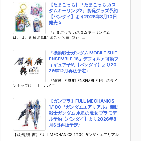
【たまごっち】『たまごっち カス
タムキーリング2』食玩グッズ予約
【バンダイ】より2026年8月10日
発売☆
『たまごっち カスタムキーリング2』
は、 １、新種発見!!たまごっち 白（柄） ...
『機動戦士ガンダム MOBILE SUIT
ENSEMBLE 16』デフォルメ可動フ
ィギュア予約【バンダイ】より20
26年12月再販予定♪
『MOBILE SUIT ENSEMBLE 16』のライ
ンナップは、 １、ハイニ ...
【ガンプラ】FULL MECHANICS
1/100『ガンダムエアリアル』機動
戦士ガンダム 水星の魔女 プラモデ
ル予約【バンダイ】より2026年8
月6日再販予定♪
【取扱説明書】FULL MECHANICS 1/100 ガンダムエアリアル