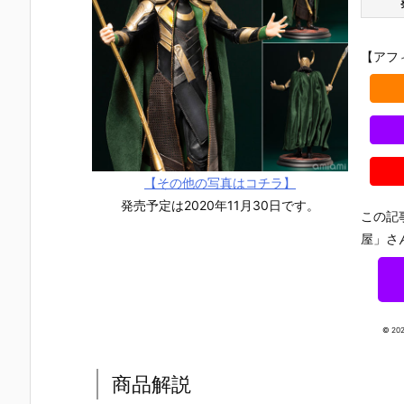
【アフ
【その他の写真はコチラ】
発売予定は2020年11月30日です。
この記
屋」さ
© 20
『機動戦士ガ
【機動戦士ガ
【機動戦士ガ
【攻殻機動
ンダム MOBI
ンダムSEED
ンダムSEED
隊】ROBOT
商品解説
LE SUIT ENS
DESTINY】
DESTINY】G
魂『フチコ