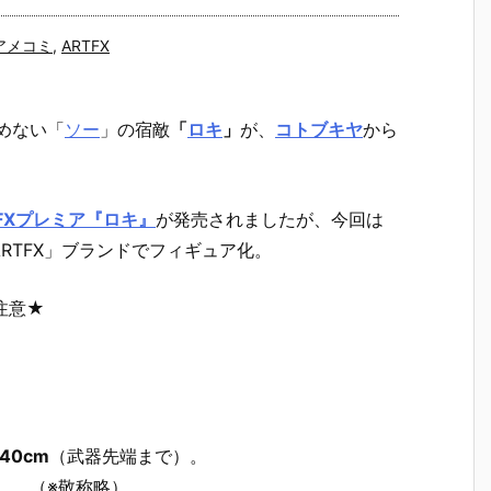
アメコミ
,
ARTFX
めない「
ソー
」の宿敵
「
ロキ
」
が、
コトブキヤ
から
TFXプレミア『ロキ』
が発売されましたが、今回は
RTFX」ブランドでフィギュア化。
注意★
。
40cm
（武器先端まで）。
」
。 （※敬称略）