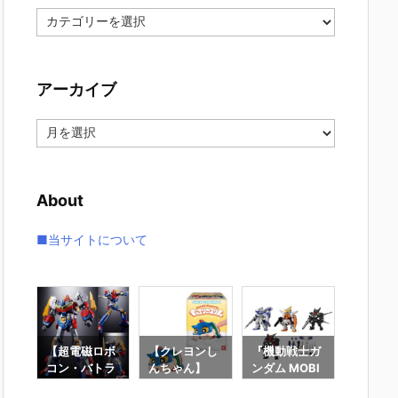
カ
テ
ゴ
リ
アーカイブ
ー
ア
ー
カ
イ
About
ブ
■当サイトについて
7】
【超電磁ロボ
【クレヨンし
『機動戦士ガ
【機動
G
コン・バトラ
んちゃん】
ンダム MOBI
ンダムS
大鉄
ーV】超合金
『もっちりこ
LE SUIT ENS
DESTI