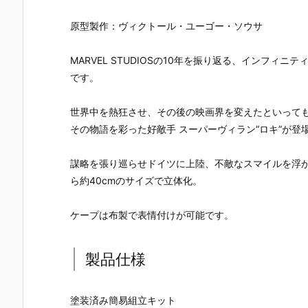
EMBLE 16』
S.H.フィギュ
UNDAM UNI
マ』THE GH
デフォルメ可
アーツ『キ
VERSE『ST
OST IN THE
原型製作：ヴィクトール・ユーゴー・ソウサ
動フィギュア
ラ・ヤマト
RIKE FREED
SHELL 可動
予約【バンダ
（オーブ連合
OM GUNDA
ィギュア予
イ】より202
首長国パイロ
M RENEWA
【バンダイ
MARVEL STUDIOSの10年を振り返る、インフィ
6年12月再販
ットスーツVe
L/ストライク
より2027年
です。
予定♪
r.）』可動フ
フリーダムガ
月発売予定♪
ィギュア予約
ンダム』可動
【バンダイ】
フィギュア予
世界中を熱狂させ、その後の映画界を変えたといっても過
より2026年1
約【バンダ
その物語を彩った好敵手 スーパーヴィラン“ロキ”が登
2月発売予定♪
イ】より202
6年12月発売
予定♪
謀略を張り巡らせドイツに上陸、不敵なスマイルを浮かべ
ら約40cmのサイズで立体化。
ケープは布製で表情付けが可能です。
製品仕様
塗装済み簡易組立キット