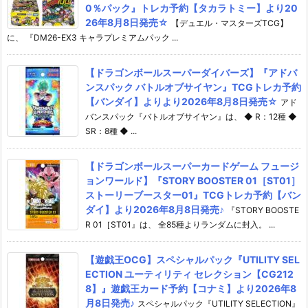
0％パック』トレカ予約【タカラトミー】より20
26年8月8日発売☆
【デュエル・マスターズTCG】
に、 『DM26-EX3 キャラプレミアムパック ...
【ドラゴンボールスーパーダイバーズ】『アドバ
ンスパック バトルオブサイヤン』TCGトレカ予約
【バンダイ】よりより2026年8月8日発売☆
アド
バンスパック『バトルオブサイヤン』は、 ◆ R：12種 ◆
SR：8種 ◆ ...
【ドラゴンボールスーパーカードゲーム フュージ
ョンワールド】『STORY BOOSTER 01［ST01］
ストーリーブースター01』TCGトレカ予約【バン
ダイ】より2026年8月8日発売♪
『STORY BOOSTE
R 01［ST01』は、 全85種よりランダムに封入。 ...
【遊戯王OCG】スペシャルパック『UTILITY SEL
ECTION ユーティリティ セレクション【CG212
8】』遊戯王カード予約【コナミ】より2026年8
月8日発売♪
スペシャルパック『UTILITY SELECTION』