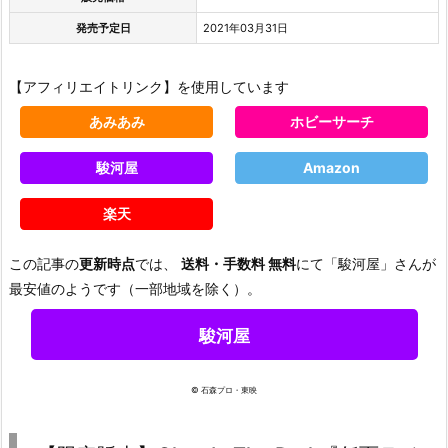
発売予定日
2021年03月31日
【アフィリエイトリンク】を使用しています
あみあみ
ホビーサーチ
駿河屋
Amazon
楽天
この記事の
更新時点
では、
送料・手数料 無料
にて「駿河屋」さんが
最安値のようです（一部地域を除く）。
駿河屋
© 石森プロ・東映