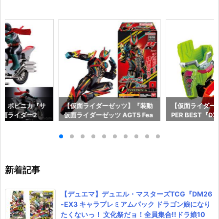
ー】ポピニカ『サ
【仮面ライダーゼッツ】『装動
【仮面ライダー
面ライダー2
仮面ライダーゼッツ AGT5 Fea
PER BEST『
具予約【バンダ
t.装動 仮面ライダーガッチャー
ャット＆キメワ
年12月発売予定♪
ド』食玩フィギュア予約【バン
ダー』変身なり
ダイ】より2026年8月3日発売
ダイ】より2026
♪
売♪
新着記事
【デュエマ】デュエル・マスターズTCG『DM26
-EX3 キャラプレミアムパック ドラゴン娘になり
たくないっ！ 文化祭だョ！全員集合!!ドラ娘10