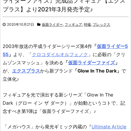
ライダーファイズ』完成品フィギュア【エクス
プラス】より2021年3月発売予定♪
2020年10月21日
仮面ライダー
,
フィギュア
,
特撮
,
プレックス
2003年放送の平成ライダーシリーズ第4作
「
仮面ライダー5
55
」
より、「
クロコダイルオルフェノク
」に必殺の「クリ
ムゾンスマッシュ」を決める
「
仮面ライダーファイズ
」
が、
エクスプラス
から新ブランド
「Glow In The Dark」
で
立体化♪
フィギュアを光で演出する新シリーズ「Glow In The
Dark（グロー イン ザ ダーク）」が始動というコトで、記
念すべき第1弾は「仮面ライダーファイズ」♪
「メガハウス」から発光ギミック内蔵の『
Ultimate Article