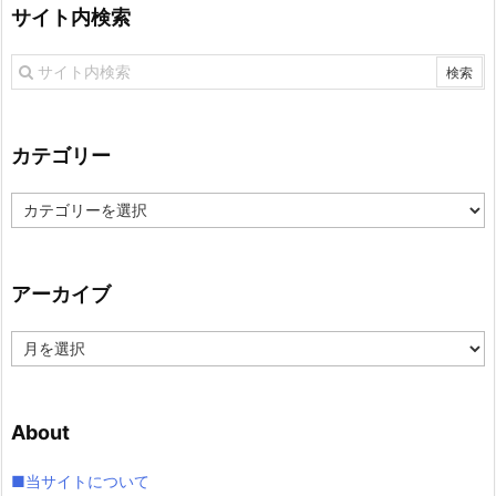
サイト内検索
カテゴリー
カ
テ
ゴ
リ
アーカイブ
ー
ア
ー
カ
イ
About
ブ
■当サイトについて