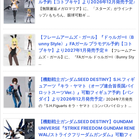
ル予約【コトブキヤ】より2026年12月発売予定♪
【無限邂逅メガロマリア】に、 「スターズ」がラインナ
ップ♪ もちろん、眼球可動ギ ...
【フレームアームズ・ガール】『ドゥルガーI〈B
unny Style〉』FAガール プラモデル予約【コト
ブキヤ】より2027年1月発売予定☆
【フレームアー
ムズ・ガール】に、 『FAガール ドゥルガーI〈Bunny Sty
...
【機動戦士ガンダムSEED DESTINY】S.H.フィギ
ュアーツ『キラ・ヤマト（オーブ連合首長国パイ
ロットスーツVer.）』可動フィギュア予約【バン
ダイ】より2026年12月発売予定♪
2024年7月発売
の『S.H.Figuarts キラ・ヤマト（コンパスパイロット ...
【機動戦士ガンダムSEED DESTINY】GUNDAM
UNIVERSE『STRIKE FREEDOM GUNDAM RENE
WAL/ストライクフリーダムガンダム』可動フィ