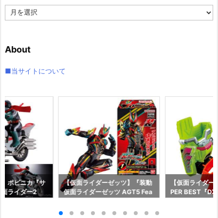
ア
ー
カ
イ
About
ブ
■当サイトについて
ー】ポピニカ『サ
【仮面ライダーゼッツ】『装動
【仮面ライダー
面ライダー2
仮面ライダーゼッツ AGT5 Fea
PER BEST『
具予約【バンダ
t.装動 仮面ライダーガッチャー
ャット＆キメワ
年12月発売予定♪
ド』食玩フィギュア予約【バン
ダー』変身なり