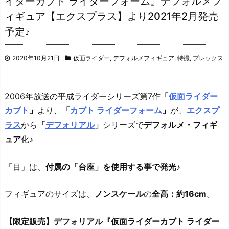
イダーカブト ライダーフォーム』デフォルメフ
ィギュア【エクスプラス】より2021年2月発売
予定♪
2020年10月21日
仮面ライダー
,
デフォルメフィギュア
,
特撮
,
プレックス
2006年放送の平成ライダーシリーズ第7作
「
仮面ライダー
カブト
」
より、
「
カブト ライダーフォーム
」
が、
エクスプ
ラス
から
「
デフォリアル
」
シリーズで
デフォルメ・フィギ
ュア
化♪
「目」は、
付属の「台座」を使用する事で発光
♪
フィギュアのサイズは、
ノンスケール
の
全高：約16cm
。
【限定販売】デフォリアル『仮面ライダーカブト ライダー