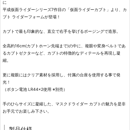
に
平成仮面ライダーシリーズ7作目の「仮面ライダーカブト」より、カ
ブト ライダーフォームが登場！
カブトで最も印象的な、直立で右手を挙げるポージングで造形。
全高約16cm(カブトホーン先端まで)の中に、複眼や変身ベルトであ
るカブトゼクターなど、カブトの特徴的なディテールを再現し凝
縮。
更に複眼にはクリア素材を採用し、付属の台座を使用する事で発
光！
（ボタン電池 LR44×2使用 ※別売）
手のひらサイズに凝縮した、マスクドライダー カブトの魅力を是非
お手元でお楽しみ下さい。
製品仕様