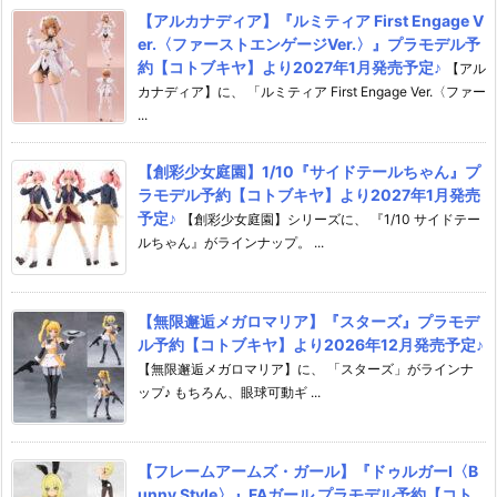
【アルカナディア】『ルミティア First Engage V
er.〈ファーストエンゲージVer.〉』プラモデル予
約【コトブキヤ】より2027年1月発売予定♪
【アル
カナディア】に、 「ルミティア First Engage Ver.〈ファー
...
【創彩少女庭園】1/10『サイドテールちゃん』プ
ラモデル予約【コトブキヤ】より2027年1月発売
予定♪
【創彩少女庭園】シリーズに、 『1/10 サイドテー
ルちゃん』がラインナップ。 ...
【無限邂逅メガロマリア】『スターズ』プラモデ
ル予約【コトブキヤ】より2026年12月発売予定♪
【無限邂逅メガロマリア】に、 「スターズ」がラインナ
ップ♪ もちろん、眼球可動ギ ...
【フレームアームズ・ガール】『ドゥルガーI〈B
unny Style〉』FAガール プラモデル予約【コト