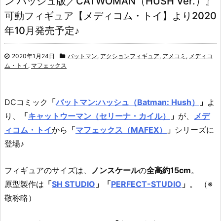
ン ハッシュ版／CATWOMAN（HUSH Ver.）』
可動フィギュア【メディコム・トイ】より2020
年10月発売予定♪
2020年1月24日
バットマン
,
アクションフィギュア
,
アメコミ
,
メディコ
ム・トイ
,
マフェックス
DCコミック
「
バットマン:ハッシュ（Batman: Hush）
」
よ
り、
「
キャットウーマン（セリーナ・カイル）
」
が、
メデ
ィコム・トイ
から
「
マフェックス（MAFEX）
」
シリーズに
登場♪
フィギュアのサイズは、
ノンスケール
の
全高約15cm
。
原型製作は
「
SH STUDIO
」「
PERFECT-STUDIO
」
。 （※
敬称略）