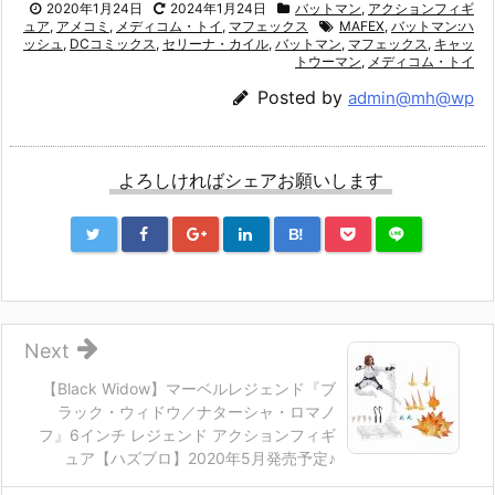
2020年1月24日
2024年1月24日
バットマン
,
アクションフィギ
ュア
,
アメコミ
,
メディコム・トイ
,
マフェックス
MAFEX
,
バットマン:ハ
ッシュ
,
DCコミックス
,
セリーナ・カイル
,
バットマン
,
マフェックス
,
キャッ
トウーマン
,
メディコム・トイ
Posted by
admin@mh@wp
よろしければシェアお願いします
B!
Next
【Black Widow】マーベルレジェンド『ブ
ラック・ウィドウ／ナターシャ・ロマノ
フ』6インチ レジェンド アクションフィギ
ュア【ハズブロ】2020年5月発売予定♪