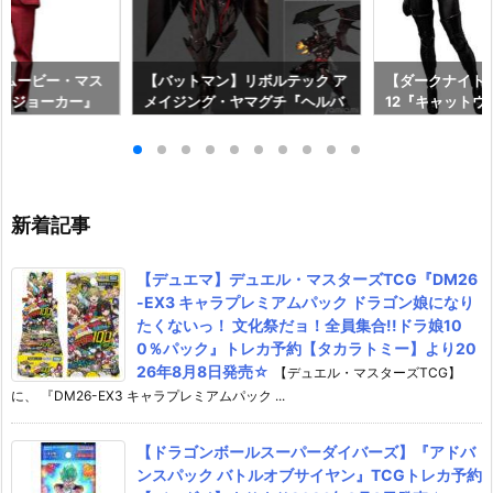
】ムービー・マス
【バットマン】リボルテック ア
【ダークナイト 
X『ジョーカー』
メイジング・ヤマグチ『ヘルバ
12『キャットウ
ア【ホットトイ
ット』可動フィギュア予約【海
マン 可動フィギ
4年12月発売予定
洋堂】より2027年1月発売予定
RT】より2026
♪
♪
新着記事
【デュエマ】デュエル・マスターズTCG『DM26
-EX3 キャラプレミアムパック ドラゴン娘になり
たくないっ！ 文化祭だョ！全員集合!!ドラ娘10
0％パック』トレカ予約【タカラトミー】より20
26年8月8日発売☆
【デュエル・マスターズTCG】
に、 『DM26-EX3 キャラプレミアムパック ...
【ドラゴンボールスーパーダイバーズ】『アドバ
ンスパック バトルオブサイヤン』TCGトレカ予約