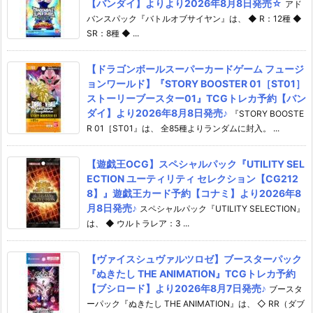
【バンダイ】よりより2026年8月8日発売☆
アド
バンスパック『バトルオブサイヤン』は、 ◆ R：12種 ◆
SR：8種 ◆ ...
【ドラゴンボールスーパーカードゲーム フュージ
ョンワールド】『STORY BOOSTER 01［ST01］
ストーリーブースター01』TCGトレカ予約【バン
ダイ】より2026年8月8日発売♪
『STORY BOOSTE
R 01［ST01』は、 全85種よりランダムに封入。 ...
【遊戯王OCG】スペシャルパック『UTILITY SEL
ECTION ユーティリティ セレクション【CG212
8】』遊戯王カード予約【コナミ】より2026年8
月8日発売♪
スペシャルパック『UTILITY SELECTION』
は、 ◆ ウルトラレア：3 ...
【ヴァイスシュヴァルツロゼ】ブースターパック
『ぬきたし THE ANIMATION』TCGトレカ予約
【ブシロード】より2026年8月7日発売♪
ブースタ
ーパック『ぬきたし THE ANIMATION』は、 ◇ RR（ダブ