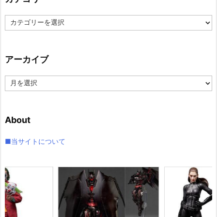
カ
テ
ゴ
リ
アーカイブ
ー
ア
ー
カ
イ
About
ブ
■当サイトについて