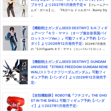
ブキヤ】より2027年1月発売予定☆
【フレームアー
ムズ・ガール】に、 『FAガール ドゥルガーI〈Bunny Sty
...
【機動戦士ガンダムSEED DESTINY】S.H.フィギ
ュアーツ『キラ・ヤマト（オーブ連合首長国パイ
ロットスーツVer.）』可動フィギュア予約【バン
ダイ】より2026年12月発売予定♪
2024年7月発売
の『S.H.Figuarts キラ・ヤマト（コンパスパイロット ...
【機動戦士ガンダムSEED DESTINY】GUNDAM
UNIVERSE『STRIKE FREEDOM GUNDAM RENE
WAL/ストライクフリーダムガンダム』可動フィ
ギュア予約【バンダイ】より2026年12月発売予
定♪
【攻殻機動隊】ROBOT魂『フチコマ』THE GHO
ST IN THE SHELL 可動フィギュア予約【バンダ
イ】より2027年1月発売予定♪