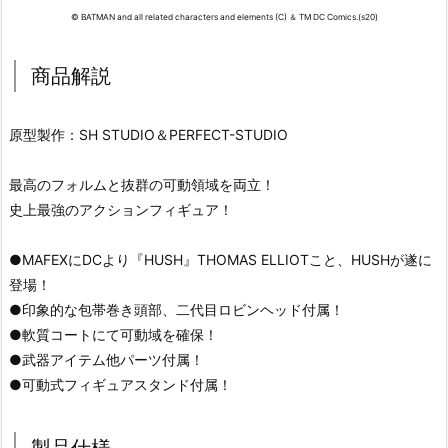
© BATMAN and all related characters and elements (C) ＆ TM DC Comics.(s20)
商品解説
原型製作：SH STUDIO＆PERFECT-STUDIO
最高のフォルムと抜群の可動領域を両立！
史上最強のアクションフィギュア！
●MAFEXにDCより『HUSH』THOMAS ELLIOTこと、HUSHが遂に
登場！
●印象的な包帯巻き頭部、二代目ロビンヘッド付属！
●軟質コートにて可動域を確保！
●武器アイテム他パーツ付属！
●可動式フィギュアスタンド付属！
製品仕様