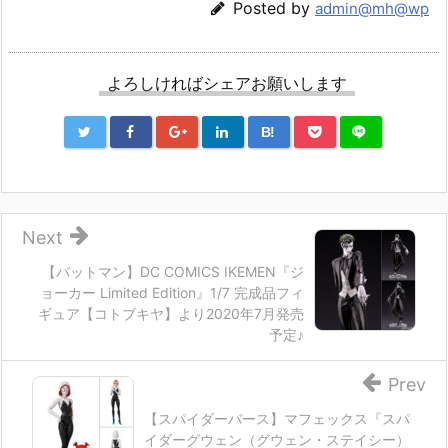
Posted by
admin@mh@wp
よろしければシェアお願いします
B!
Next
【バットマン】DC COMICS IKEMEN『ジ
ョーカー Limited Edition』1/7 完成品フィ
ギュア【コトブキヤ】より2020年7月発売
予定♪
Prev
【スパイダーバース】マフェックス『スパ
イダーグウェン（グウェン・ステイシー）