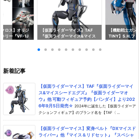
マクロス】オリジ
【仮面ライダーマイス】TAF
【機動戦士ガンダム
キリー『VF-1J
『仮面ライダーマイス&マイス
TINY】S.H.
 Anniv.』変形
シードエグズ』『仮面ライダー
『キラ・ヤマト
約【バンダイ】よ
マオウ』他 可動フィギュア予約
長国パイロットス
発売予定♪
【バンダイ】より2026年9月5
可動フィギュア
日発売☆
イ】より2026年
新着記事
【仮面ライダーマイス】TAF『仮面ライダーマイ
ス&マイスシードエグズ』『仮面ライダーマオ
ウ』他 可動フィギュア予約【バンダイ】より202
6年9月5日発売☆
2024年に誕生した【仮面ライダーア
クションフィギュア】のブランド名を【TAF〈 ...
【仮面ライダーマイス】変身ベルト『DXマイスド
ライバー』他『マイス＆リドセット』『スペシャ