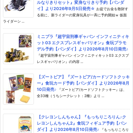
ルなりきりセット』変身なりきり予約【バンダ
イ】より2026年9月5日発売☆
お盆でお金を散財す
る前に、新ライダーの変身玩具が一斉に予約開始ｗ 仮面
ライダーシ ...
ミニプラ『超宇宙刑事ギャバン インフィニティキ
ット03 エクスプレスギャバリオン』食玩プラモ
デル予約【バンダイ】より2026年8月10日発売♪
『超宇宙刑事ギャバン インフィニティキット03 エクスプ
レスギャバリオン』の内容 ...
【ズートピア】『ズートピア/カードソフトクッキ
ー』食玩カード予約【バンダイ】より2026年8月
10日発売♪
『ズートピア/カードソフトクッキー』は、
全33種（うちシークレット：2種）より ...
【クレヨンしんちゃん】『もっちりころりん♪ク
レヨンしんちゃん2』食玩フィギュア予約【バン
ダイ】より2026年8月10日発売♪
『もっちりころり