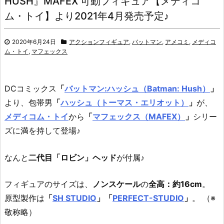
HUSH』MAFEX 可動フィギュア【メディコ
ム・トイ】より2021年4月発売予定♪
2020年6月24日
アクションフィギュア
,
バットマン
,
アメコミ
,
メディコ
ム・トイ
,
マフェックス
DCコミックス
「
バットマン:ハッシュ（Batman: Hush）
」
より、
包帯男
「
ハッシュ（トーマス・エリオット）
」
が、
メディコム・トイ
から
「
マフェックス（MAFEX）
」
シリー
ズに満を持して登場♪
なんと
二代目「ロビン」ヘッド
が付属♪
フィギュアのサイズは、
ノンスケール
の
全高：約16cm
。
原型製作は
「
SH STUDIO
」「
PERFECT-STUDIO
」
。 （※
敬称略）