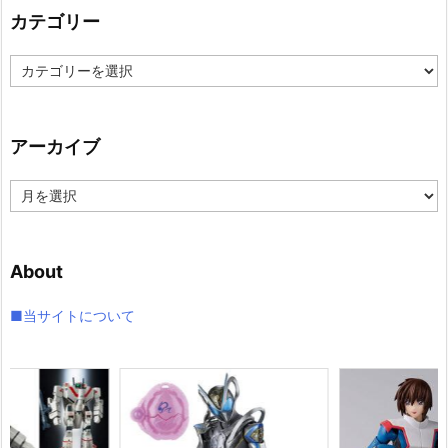
カテゴリー
カ
テ
ゴ
リ
アーカイブ
ー
ア
ー
カ
イ
About
ブ
■当サイトについて