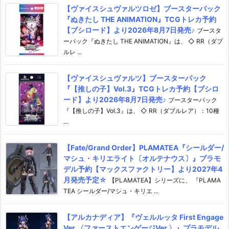
【ヴァイスシュヴァルツロゼ】ブースターパック
『ぬきたし THE ANIMATION』TCGトレカ予約
【ブシロード】より2026年8月7日発売♪
ブースタ
ーパック『ぬきたし THE ANIMATION』は、 ◇ RR（ダブ
ルレ ...
【ヴァイスシュヴァルツ】ブースターパック
『【推しの子】Vol.3』TCGトレカ予約【ブシロ
ード】より2026年8月7日発売♪
ブースターパック
『【推しの子】Vol.3』は、 ◇ RR（ダブルレア）：10種
...
【Fate/Grand Order】PLAMATEA『シールダー/
マシュ・キリエライト〔オルテナウス〕』プラモ
デル予約【マックスファクトリー】より2027年4
月発売予定☆
【PLAMATEA】シリーズに、 『PLAMA
TEA シールダー/マシュ・キリエ ...
【アルカナディア】『ヴェルルッタ First Engage
Ver.〈ファーストエンゲージVer.〉』プラモデル