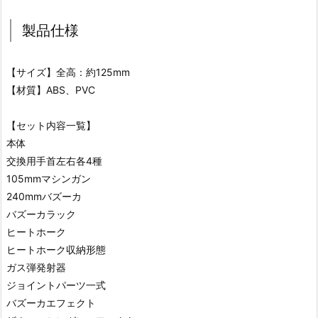
製品仕様
【サイズ】全高：約125mm
【材質】ABS、PVC
【セット内容一覧】
本体
交換用手首左右各4種
105mmマシンガン
240mmバズーカ
バズーカラック
ヒートホーク
ヒートホーク収納形態
ガス弾発射器
ジョイントパーツ一式
バズーカエフェクト