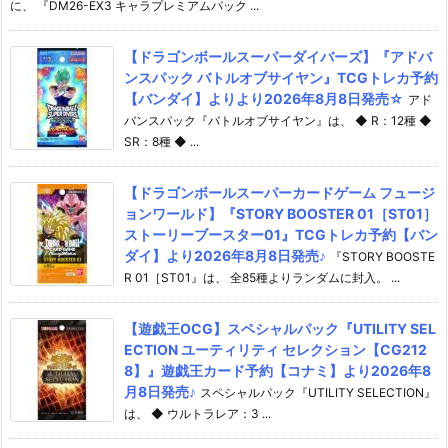
に、 『DM26-EX3 キャラプレミアムパック ...
【ドラゴンボールスーパーダイバーズ】『アドバ
ンスパック バトルオブサイヤン』TCGトレカ予約
【バンダイ】よりより2026年8月8日発売☆
アド
バンスパック『バトルオブサイヤン』は、 ◆ R：12種 ◆
SR：8種 ◆ ...
【ドラゴンボールスーパーカードゲーム フュージ
ョンワールド】『STORY BOOSTER 01［ST01］
ストーリーブースター01』TCGトレカ予約【バン
ダイ】より2026年8月8日発売♪
『STORY BOOSTE
R 01［ST01』は、 全85種よりランダムに封入。 ...
【遊戯王OCG】スペシャルパック『UTILITY SEL
ECTION ユーティリティ セレクション【CG212
8】』遊戯王カード予約【コナミ】より2026年8
月8日発売♪
スペシャルパック『UTILITY SELECTION』
は、 ◆ ウルトラレア：3 ...