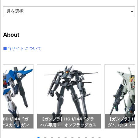
ア
ー
カ
イ
About
ブ
■当サイトについて
BD 1/144『ガ
【ガンプラ】HG 1/144『グラ
【ガンプラ】HG 
オースカイ』ガン
ハム専用ユニオンフラッグカス
ダム（クスィー
バーズ プラモデ
タム』機動戦士ガンダム00 プ
戦士ガンダム 
イ】より2026
ラモデル予約【バンダイ】より
キルケーの魔女