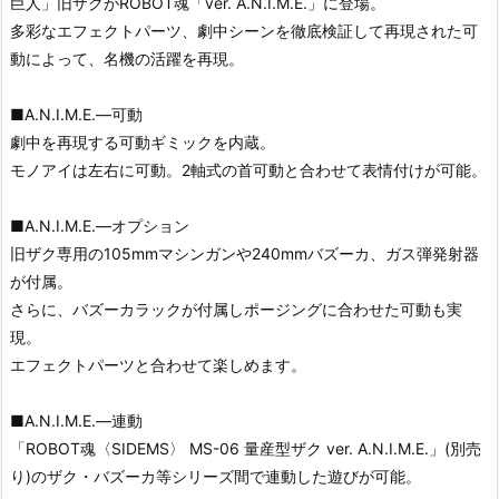
巨人」旧ザクがROBOT魂「ver. A.N.I.M.E.」に登場。
多彩なエフェクトパーツ、劇中シーンを徹底検証して再現された可
動によって、名機の活躍を再現。
■A.N.I.M.E.―可動
劇中を再現する可動ギミックを内蔵。
モノアイは左右に可動。2軸式の首可動と合わせて表情付けが可能。
■A.N.I.M.E.―オプション
旧ザク専用の105mmマシンガンや240mmバズーカ、ガス弾発射器
が付属。
さらに、バズーカラックが付属しポージングに合わせた可動も実
現。
エフェクトパーツと合わせて楽しめます。
■A.N.I.M.E.―連動
「ROBOT魂〈SIDEMS〉 MS-06 量産型ザク ver. A.N.I.M.E.」(別売
り)のザク・バズーカ等シリーズ間で連動した遊びが可能。