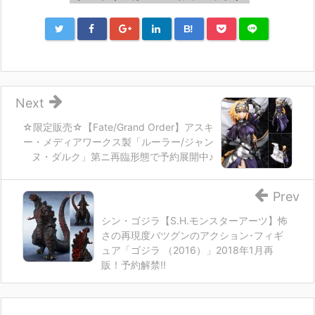
B!
Next
☆限定販売☆【Fate/Grand Order】アスキ
ー・メディアワークス製「ルーラー/ジャン
ヌ・ダルク」第ニ再臨形態で予約展開中♪
Prev
シン・ゴジラ【S.H.モンスターアーツ】怖
さの再現度バツグンのアクション･フィギ
ュア「ゴジラ （2016）」2018年1月再
販！予約解禁!!