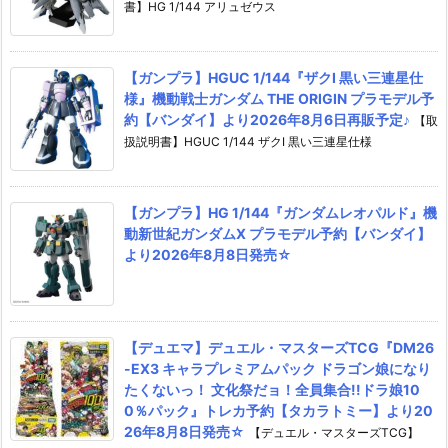
書】HG 1/144 アリュゼウス
【ガンプラ】HGUC 1/144『ザクI 黒い三連星仕
様』機動戦士ガンダム THE ORIGIN プラモデル予
約【バンダイ】より2026年8月6日再販予定♪
【取
扱説明書】HGUC 1/144 ザクI 黒い三連星仕様
【ガンプラ】HG 1/144『ガンダムレオパルド』機
動新世紀ガンダムX プラモデル予約【バンダイ】
より2026年8月8日発売☆
【デュエマ】デュエル・マスターズTCG『DM26
-EX3 キャラプレミアムパック ドラゴン娘になり
たくないっ！ 文化祭だョ！全員集合!!ドラ娘10
0％パック』トレカ予約【タカラトミー】より20
26年8月8日発売☆
【デュエル・マスターズTCG】