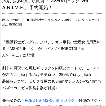
大尉もあの世で賞賛「MS-05 旧ザク ver.
A.N.I.M.E.」予約開始！
2017年9月3日
機動戦士ガンダム
,
リアルロボット
,
バンダイ
,
ロボット・
メカ
,
ROBOT魂
「機動戦士ガンダム」より、ジオン軍初の量産化汎用型Ｍ
Ｓ「MS-05 旧ザク」が、バンダイROBOT魂「ver.
A.N.I.M.E.」に登場！
劇中を再現する可動ギミックを内蔵とのコトで、モノアイ
が左右に可動するのはモチロン、2軸式で首も可動☆
装備も充実で、旧ザク専用の105mmマシンガンや240mm
バズーカ、ガス弾発射器が付属♪
発売済みの
「ROBOT魂 MS-06 量産型ザク」
付属のザク・