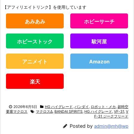
【アフィリエイトリンク】を使用しています
あみあみ
ホビーサーチ
ホビーストック
駿河屋
アニメイト
Amazon
楽天
2026年6月5日
HG ハイグレード
,
バンダイ
,
ロボット・メカ
,
超時空
要塞マクロス
マクロスΔ
,
BANDAI SPIRITS
,
HG ハイグレード
,
VF-31
,
V
F-31 ジークフリード
Posted by
admin@mh@wp