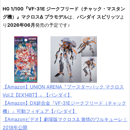
HG 1/100『VF-31E ジークフリード（チャック・マスタン
グ機）』マクロスΔ プラモデル
は、
バンダイ スピリッツ
よ
り
2026年06月
発売の予定です♪
【Amazon】UNION ARENA『ブースターパック マクロス
Vol.2【EX14BT】』【バンダイ】
【Amazon】DX超合金『VF-31Eジークフリード（チャック
機）』可動フィギュア【バンダイ】
【Amazonビデオ】劇場版マクロスΔ 激情のワルキューレ｜
2018年公開