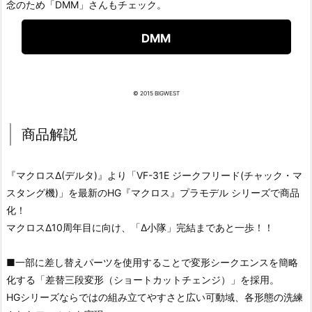
念のため「DMM」さんもチェック。
DMM
© 2015 BIGWEST
商品解説
『マクロスΔ(デルタ)』より「VF-31E ジークフリード(チャック・マ
スタング機)」を最新のHG『マクロス』プラモデル シリーズで商品
化！
マクロスΔ10周年目に向け、「Δ小隊」完結まであと一歩！！
■一部に差し替えパーツを使用することで変形シークエンスを簡略
化する「差替三段変形（ショートカットチェンジ）」を採用。
HGシリーズならではの組み立てやすさと広い可動域、各形態の洗練